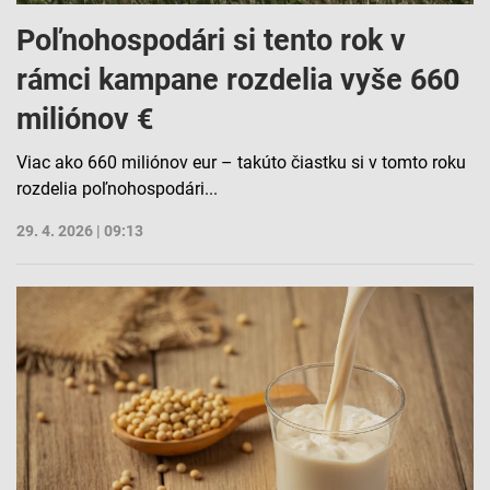
alebo spájania údajov z rôznych zdrojov
Poľnohospodári si tento rok v
Vývoj a zlepšovanie služieb
rámci kampane rozdelia vyše 660
Použitie obmedzených údajov na výber obsahu
miliónov €
Špeciálne funkcie IAB:
Viac ako 660 miliónov eur – takúto čiastku si v tomto roku
Používanie presných údajov o geografickej
polohe
rozdelia poľnohospodári...
Identifikácia zariadení na základe aktívne
29. 4. 2026 | 09:13
vyžiadaných informácií
Účely spracovania, ktoré nie sú v kompetencii IAB:
Nevyhnutné
Výkonostné
Funkčné
Reklama