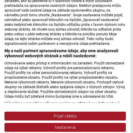
zariadení, ako sú jedinečné ID v súboroch cookie a iných úložiskách
prehliadača na spracovanie osobných údajov. Niektorí predajcovia môžu
spracúvať vaše osobné údaje na základe oprávneného záujmu, na
námietku proti tomu otvorte „Nastavenia“. Svoje nastavenia môžete prijať,
odmietnuť alebo spravovať kliknutím na tlačidlo „Spravovať nastavenia“
Obnovujú staré odrody viniča
alebo kedykoľvek kliknutím na tlačidlo odtlačku prsta v ľavom dolnom rohu
webovej stránky. Ak chcete svoj súhlas odvolať, kliknite na odtlačok prsta
alebo odkaz v päte webovej stránky a kliknite na položku ponuky Moje
Za typický vinohradnícky a vinársky región sa považuje
údaje, na tejto stránke môžete svoj súhlas odvolať. Tieto voľby budú
signalizované našim partnerom a neovplyvnia údaje prehliadania.
Modra a Pezinok. Tak ako...
My a naši partneri spracovávame údaje, aby sme analyzovali
výkonnosť webových stránok a robili nasledovné:
8. 5. 2026 | 15:39
Uchovávanie alebo prístup k informáciám na zariadení. Použiť obmedzené
údaje na výber reklamy. Vytvoriť profily pre personalizovanú reklamu.
Použiť profily na výber personalizovanej reklamy. Vytvoriť profily na
prispôsobenie obsahu. Použiť profily na výber prispôsobeného obsahu.
Meranie výkonnosti reklamy. Meranie výkonnosti obsahu. Pochopiť cieľové
skupiny na základe štatistík alebo spájania údajov z rôznych zdrojov. Vývoj
a zlepšovanie služieb. Použitie obmedzených údajov na výber obsahu.
Údaje môžu byť zdieľané mimo Európskej únie a odosielané do USA.
Váš súhlas a pravidlá používania cookies sa vzťahujú na všetky webové
stránky „Rozhlasové weby“ vrátane: RSI Deutsch, Rádio Litera, Rádio Regina
Stred, Rádio Regina Západ, Rádio Patria, Rádio Devín, RTVS, Hudobné
Prijať všetko
pozdravy, Rádio Slovensko, RSI Francais, RSI English, RSI Slovensky, Rádio
Junior, RSI, Rádio Regina Východ, Rádio_FM, RSI Espanol, NEV.
Nastavenia
Zobraziť zoznam partnerov (1 predajcovia IAB)