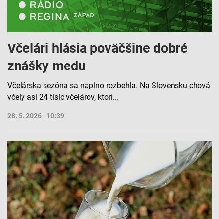
Včelári hlásia poväčšine dobré
znášky medu
Včelárska sezóna sa naplno rozbehla. Na Slovensku chová
včely asi 24 tisíc včelárov, ktorí...
28. 5. 2026 | 10:39