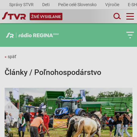
Správy STVR
Deti
Pečie celé Slovensko
Výročie
E-S
ŽIVÉ VYSIELANIE
«
späť
Články / Poľnohospodárstvo