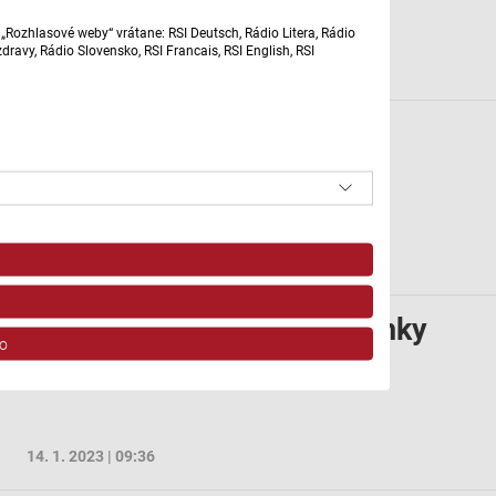
„Rozhlasové weby“ vrátane: RSI Deutsch, Rádio Litera, Rádio
ravy, Rádio Slovensko, RSI Francais, RSI English, RSI
28. 1. 2023 | 09:36
Čemerica kvitne aj v zime
21. 1. 2023 | 09:36
Plektrant a jeho liečivé účinky
o
14. 1. 2023 | 09:36