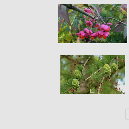
Meranie výkonnosti obsahu
Pochopiť cieľové skupiny na základe štatistík alebo spájania údaj
Vývoj a zlepšovanie služieb
Použitie obmedzených údajov na výber obsahu
Špeciálne funkcie IAB:
Používanie presných údajov o geografickej polohe
Identifikácia zariadení na základe aktívne vyžiadaných informácií
Účely spracovania, ktoré nie sú v kompetencii IAB:
Nevyhnutné
Výkonostné
Funkčné
Reklama