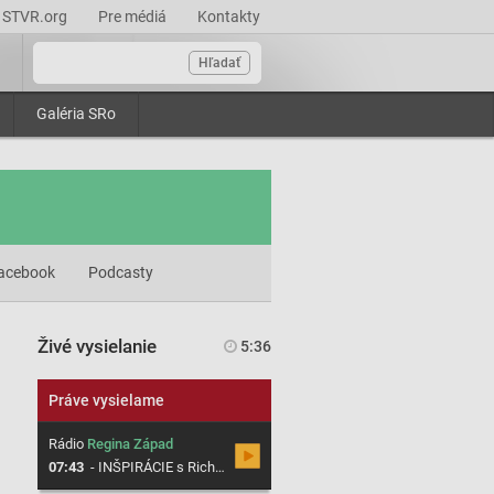
STVR.org
Pre médiá
Kontakty
Hľadať
Galéria SRo
acebook
Podcasty
Živé vysielanie
5:36
Práve vysielame
Rádio
Regina Západ
07:43
-
INŠPIRÁCIE s Richardom Šümeghym