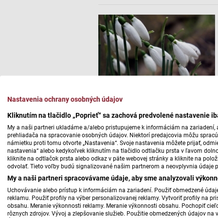
Nastavenia ochrany osobných údajov
Kliknutím na tlačidlo „Poprieť“ sa zachová predvolené nastavenie i
My a naši partneri ukladáme a/alebo pristupujeme k informáciám na zariadení, a
prehliadača na spracovanie osobných údajov. Niektorí predajcovia môžu sprac
námietku proti tomu otvorte „Nastavenia“. Svoje nastavenia môžete prijať, odmie
nastavenia“ alebo kedykoľvek kliknutím na tlačidlo odtlačku prsta v ľavom doln
kliknite na odtlačok prsta alebo odkaz v päte webovej stránky a kliknite na polo
odvolať. Tieto voľby budú signalizované našim partnerom a neovplyvnia údaje p
My a naši partneri spracovávame údaje, aby sme analyzovali výkonn
Uchovávanie alebo prístup k informáciám na zariadení. Použiť obmedzené údaje 
reklamu. Použiť profily na výber personalizovanej reklamy. Vytvoriť profily na 
obsahu. Meranie výkonnosti reklamy. Meranie výkonnosti obsahu. Pochopiť cieľo
rôznych zdrojov. Vývoj a zlepšovanie služieb. Použitie obmedzených údajov na 