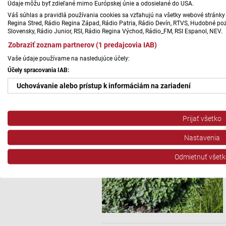
Údaje môžu byť zdieľané mimo Európskej únie a odosielané do USA.
Váš súhlas a pravidlá používania cookies sa vzťahujú na všetky webové stránky 
Regina Stred, Rádio Regina Západ, Rádio Patria, Rádio Devín, RTVS, Hudobné pozd
Slovensky, Rádio Junior, RSI, Rádio Regina Východ, Rádio_FM, RSI Espanol, NEV.
Zobraziť zoznam partnerov (1 predajcovia IAB)
Vaše údaje používame na nasledujúce účely:
Účely spracovania IAB:
Uchovávanie alebo prístup k informáciám na zariadení
Použiť obmedzené údaje na výber reklamy
Prijať všetko
Vytvoriť profily pre personalizovanú reklamu
Nastavenia
Použiť profily na výber personalizovanej reklamy
Odmietnuť všetk
Vytvoriť profily na prispôsobenie obsahu
Použiť profily na výber prispôsobeného obsahu
Meranie výkonnosti reklamy