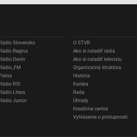
Rádio Slovensko
O STVR
Rádio Regina
Ako si naladiť rádiá
Rádio Devín
Ako si naladiť televíziu
Rádio_FM
Organizačná štruktúra
Patria
História
Rádio RSI
Kariéra
Rádio Litera
Rada
Rádio Junior
Úhrady
Kreatívne centrá
Vyhlásenie o prístupnosti