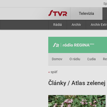
S
Televízia
Rádiá
Archív
Archív Ext
Domov
O rádiu
Ľudia
Re
«
späť
Články / Atlas zelenej