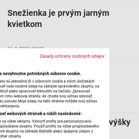
Snežienka je prvým jarným
kvietkom
11. 2. 2023 | 09:39
Zásady ochrany osobných údajov
Dráč obyčajný
ba nevyhnutne potrebných súborov cookie.
ko sú jedinečné ID v súboroch cookie a iných úložiskách
úvať vaše osobné údaje na základe oprávneného záujmu, na
tnuť alebo spravovať kliknutím na tlačidlo „Spravovať
om rohu webovej stránky. Ak chcete svoj súhlas odvolať,
žku ponuky Moje údaje, na tejto stránke môžete svoj súhlas
4. 2. 2023 | 09:39
rehliadania.
osť webových stránok a robili nasledovné:
Krušina jelšová dorastá do výšky
na výber reklamy. Vytvoriť profily pre personalizovanú
prispôsobenie obsahu. Použiť profily na výber prispôsobeného
až 8 metrov
vé skupiny na základe štatistík alebo spájania údajov z
výber obsahu.