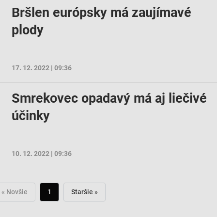
Bršlen európsky má zaujímavé
ov z rôznych zdrojov
plody
17. 12. 2022 | 09:36
Smrekovec opadavý má aj liečivé
účinky
10. 12. 2022 | 09:36
« Novšie
1
Staršie »