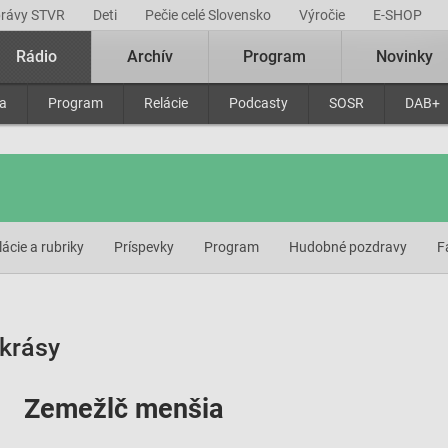
právy STVR
Deti
Pečie celé Slovensko
Výročie
E-SHOP
Rádio
Archív
Program
Novinky
ra
Program
Relácie
Podcasty
SOSR
DAB+
lácie a rubriky
Príspevky
Program
Hudobné pozdravy
F
 krásy
Zemežlč menšia