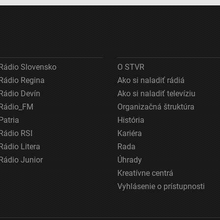
Rádio Slovensko
O STVR
Rádio Regina
Ako si naladiť rádiá
Rádio Devín
Ako si naladiť televíziu
Rádio_FM
Organizačná štruktúra
Patria
História
Rádio RSI
Kariéra
Rádio Litera
Rada
Rádio Junior
Úhrady
Kreatívne centrá
Vyhlásenie o prístupnosti