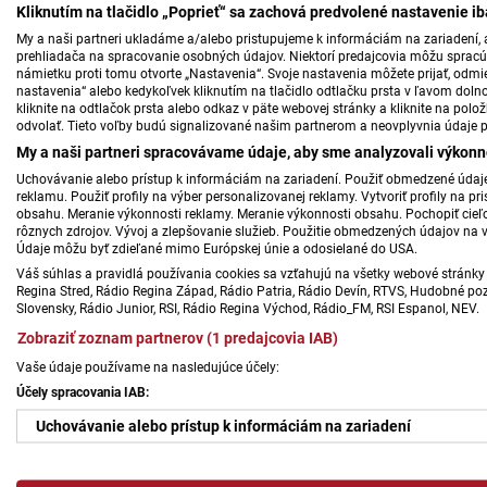
Kliknutím na tlačidlo „Poprieť“ sa zachová predvolené nastavenie i
My a naši partneri ukladáme a/alebo pristupujeme k informáciám na zariadení, a
prehliadača na spracovanie osobných údajov. Niektorí predajcovia môžu sprac
námietku proti tomu otvorte „Nastavenia“. Svoje nastavenia môžete prijať, odmie
nastavenia“ alebo kedykoľvek kliknutím na tlačidlo odtlačku prsta v ľavom doln
kliknite na odtlačok prsta alebo odkaz v päte webovej stránky a kliknite na polo
odvolať. Tieto voľby budú signalizované našim partnerom a neovplyvnia údaje p
My a naši partneri spracovávame údaje, aby sme analyzovali výkonn
Uchovávanie alebo prístup k informáciám na zariadení. Použiť obmedzené údaje 
reklamu. Použiť profily na výber personalizovanej reklamy. Vytvoriť profily na 
obsahu. Meranie výkonnosti reklamy. Meranie výkonnosti obsahu. Pochopiť cieľo
rôznych zdrojov. Vývoj a zlepšovanie služieb. Použitie obmedzených údajov na 
Údaje môžu byť zdieľané mimo Európskej únie a odosielané do USA.
Váš súhlas a pravidlá používania cookies sa vzťahujú na všetky webové stránky 
Regina Stred, Rádio Regina Západ, Rádio Patria, Rádio Devín, RTVS, Hudobné pozd
Slovensky, Rádio Junior, RSI, Rádio Regina Východ, Rádio_FM, RSI Espanol, NEV.
Zobraziť zoznam partnerov (1 predajcovia IAB)
Vaše údaje používame na nasledujúce účely:
Účely spracovania IAB:
Uchovávanie alebo prístup k informáciám na zariadení
Použiť obmedzené údaje na výber reklamy