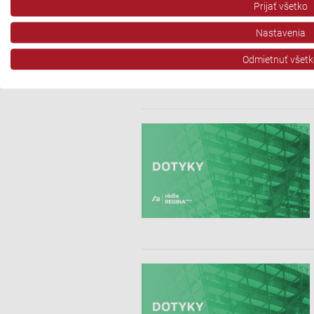
Prijať všetko
Vytvoriť profily pre personalizovanú reklamu
Nastavenia
Použiť profily na výber personalizovanej reklamy
Odmietnuť všetk
Vytvoriť profily na prispôsobenie obsahu
Použiť profily na výber prispôsobeného obsahu
Meranie výkonnosti reklamy
Meranie výkonnosti obsahu
Pochopiť cieľové skupiny na základe štatistík alebo spájania údaj
Vývoj a zlepšovanie služieb
Použitie obmedzených údajov na výber obsahu
Špeciálne funkcie IAB:
Používanie presných údajov o geografickej polohe