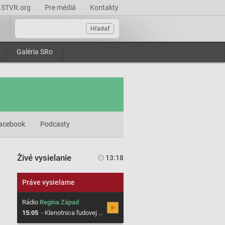
STVR.org
Pre médiá
Kontakty
Hľadať
Galéria SRo
acebook
Podcasty
Živé vysielanie
13:18
Práve vysielame
Rádio
Regina Západ
15:05
-
Klenotnica ľudovej hudby