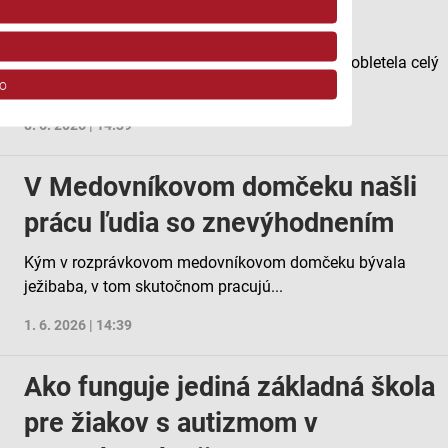
Brunovského
LIili was here je známa jazzová skladba, ktorá obletela celý
o
svet. Rozhlasovú redaktorku
8. 6. 2026 | 14:39
V Medovníkovom domčeku našli
prácu ľudia so znevýhodnením
Kým v rozprávkovom medovníkovom domčeku bývala
ov z rôznych zdrojov
ježibaba, v tom skutočnom pracujú...
1. 6. 2026 | 14:39
Ako funguje jediná základná škola
pre žiakov s autizmom v