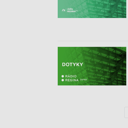
Identifikácia zariadení na základe aktívne vyžiadaných informácií
Účely spracovania, ktoré nie sú v kompetencii IAB:
Nevyhnutné
Výkonostné
Funkčné
Reklama