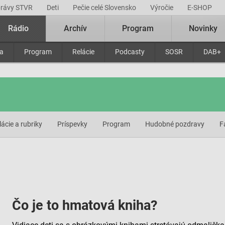
právy STVR
Deti
Pečie celé Slovensko
Výročie
E-SHOP
Rádio
Archív
Program
Novinky
ra
Program
Relácie
Podcasty
SOSR
DAB+
lácie a rubriky
Príspevky
Program
Hudobné pozdravy
F
Čo je to hmatová kniha?