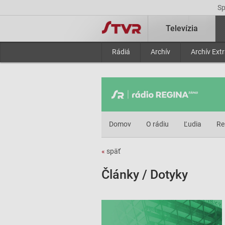
S
Televízia
Rádiá
Archív
Archív Ext
Domov
O rádiu
Ľudia
Re
«
späť
Články / Dotyky