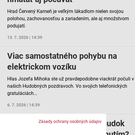
Hrad Červený Kameň je veľkým lákadlom nielen svojou
polohou, zachovanosťou a zariadením, ale aj množstvom
podujatí.
13. 7. 2026 | 14:39
Viac samostatného pohybu na
elektrickom vozíku
Hlas Jozefa Mihoka ste už pravdepodobne viackrát počuli v
našich Hudobných pozdravoch. Vo svojich telefonických
gratuláciách...
6. 7. 2026 | 14:39
Čo prináša integrovaný posudok
Zásady ochrany osobných údajov
ľuďom so zrakovým postihnutím?