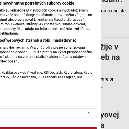
ba nevyhnutne potrebných súborov cookie.
Ak máte zdravotné znevýhodnenie a v poslednom čase ste
ko sú jedinečné ID v súboroch cookie a iných úložiskách
úvať vaše osobné údaje na základe oprávneného záujmu, na
si na úrade práce žiadali o peňažný...
tnuť alebo spravovať kliknutím na tlačidlo „Spravovať
om rohu webovej stránky. Ak chcete svoj súhlas odvolať,
22. 6. 2026 | 14:39
žku ponuky Moje údaje, na tejto stránke môžete svoj súhlas
rehliadania.
osť webových stránok a robili nasledovné:
Zavar a Pelhřimov: Ako sa žije v
na výber reklamy. Vytvoriť profily pre personalizovanú
prispôsobenie obsahu. Použiť profily na výber prispôsobeného
domovoch sociálnych služieb na
vé skupiny na základe štatistík alebo spájania údajov z
výber obsahu.
Slovensku a v Česku?
„Rozhlasové weby“ vrátane: RSI Deutsch, Rádio Litera, Rádio
ravy, Rádio Slovensko, RSI Francais, RSI English, RSI
Domov sociálnych služieb pre dospelých v Zavare pri
Trnave, ktorý nedávno navštívil Michal Herceg...
15. 6. 2026 | 14:39
Poetické texty Ivice Ruttkayovej
podporujú ilustrácie Daniela