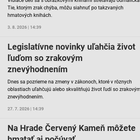
Vidiace deti sa s obrázkovými knihami stretávajú odmalička
Tie, ktorým zrak chýba, môžu siahnuť po takzvaných
hmatových knihách.
3. 8. 2026 | 14:39
Legislatívne novinky uľahčia život
ľuďom so zrakovým
znevýhodnením
Dnes sa pozrieme na zmeny v zákonoch, ktoré v rôznych
oblastiach uľahčujú alebo skvalitňujú život ľudí so zrakový
znevýhodnením.
27. 7. 2026 | 14:39
Na Hrade Červený Kameň môžete
hmatať aj počúvať