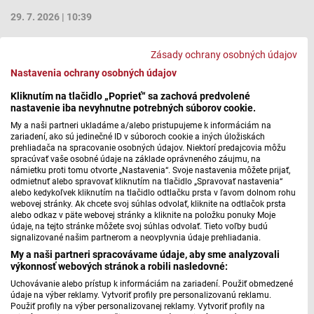
29. 7. 2026 | 10:39
Zásady ochrany osobných údajov
Nastavenia ochrany osobných údajov
Kliknutím na tlačidlo „Poprieť“ sa zachová predvolené
nastavenie iba nevyhnutne potrebných súborov cookie.
My a naši partneri ukladáme a/alebo pristupujeme k informáciám na
zariadení, ako sú jedinečné ID v súboroch cookie a iných úložiskách
prehliadača na spracovanie osobných údajov. Niektorí predajcovia môžu
spracúvať vaše osobné údaje na základe oprávneného záujmu, na
námietku proti tomu otvorte „Nastavenia“. Svoje nastavenia môžete prijať,
odmietnuť alebo spravovať kliknutím na tlačidlo „Spravovať nastavenia“
alebo kedykoľvek kliknutím na tlačidlo odtlačku prsta v ľavom dolnom rohu
webovej stránky. Ak chcete svoj súhlas odvolať, kliknite na odtlačok prsta
alebo odkaz v päte webovej stránky a kliknite na položku ponuky Moje
údaje, na tejto stránke môžete svoj súhlas odvolať. Tieto voľby budú
Karikaturista Fero Jablonovský
signalizované našim partnerom a neovplyvnia údaje prehliadania.
My a naši partneri spracovávame údaje, aby sme analyzovali
má 70 rokov
výkonnosť webových stránok a robili nasledovné:
Uchovávanie alebo prístup k informáciám na zariadení. Použiť obmedzené
Dnes si pripomenieme dnešnú sedemdesiatku
údaje na výber reklamy. Vytvoriť profily pre personalizovanú reklamu.
Použiť profily na výber personalizovanej reklamy. Vytvoriť profily na
karikaturistu, výtvarníka Františka Jablonovského. Narodil