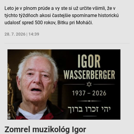
Vytvoriť profily na prispôsobenie obsahu
Leto je v plnom prúde a vy ste si už určite všimli, že v
týchto týždňoch akosi častejšie spomíname historickú
Použiť profily na výber prispôsobeného obsahu
udalosť spred 500 rokov, Bitku pri Moháči.
Meranie výkonnosti reklamy
28. 7. 2026 | 14:39
Meranie výkonnosti obsahu
Pochopiť cieľové skupiny na základe štatistík
alebo spájania údajov z rôznych zdrojov
Vývoj a zlepšovanie služieb
Použitie obmedzených údajov na výber obsahu
Špeciálne funkcie IAB:
Používanie presných údajov o geografickej
polohe
Identifikácia zariadení na základe aktívne
vyžiadaných informácií
Zomrel muzikológ Igor