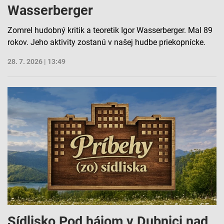
Účely spracovania, ktoré nie sú v kompetencii IAB:
Wasserberger
Nevyhnutné
Zomrel hudobný kritik a teoretik Igor Wasserberger. Mal 89
Výkonostné
rokov. Jeho aktivity zostanú v našej hudbe priekopnícke.
Funkčné
28. 7. 2026 | 13:49
Reklama
Sídlisko Pod hájom v Dubnici nad