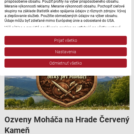
prispôsobenie obsahu. Použiť profily na výber prispôsobeného obsahu.
sa v Modre a tam aj navštevoval výtvarnú školu u Štefana
Meranie výkonnosti reklamy. Meranie výkonnosti obsahu. Pochopiť cieľové
skupiny na základe štatistík alebo spájania údajov z rôznych zdrojov. Vývoj
Cpina.
a zlepšovanie služieb. Použitie obmedzených údajov na výber obsahu.
Údaje môžu byť zdieľané mimo Európskej únie a odosielané do USA.
29. 7. 2026 | 09:49
Váš súhlas a pravidlá používania cookies sa vzťahujú na všetky webové
stránky „Rozhlasové weby“ vrátane: RSI Deutsch, Rádio Litera, Rádio Regina
Stred, Rádio Regina Západ, Rádio Patria, Rádio Devín, RTVS, Hudobné
Prijať všetko
pozdravy, Rádio Slovensko, RSI Francais, RSI English, RSI Slovensky, Rádio
Junior, RSI, Rádio Regina Východ, Rádio_FM, RSI Espanol, NEV.
Nastavenia
Zobraziť zoznam partnerov (1 predajcovia IAB)
Vaše údaje používame na nasledujúce účely:
Odmietnuť všetko
Účely spracovania IAB:
Uchovávanie alebo prístup k informáciám na
zariadení
Použiť obmedzené údaje na výber reklamy
Vytvoriť profily pre personalizovanú reklamu
Ozveny Moháča na Hrade Červený
Použiť profily na výber personalizovanej
reklamy
Kameň