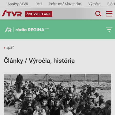
Správy STVR
Deti
Pečie celé Slovensko
Výročie
E-S
ŽIVÉ VYSIELANIE
«
späť
Články / Výročia, história