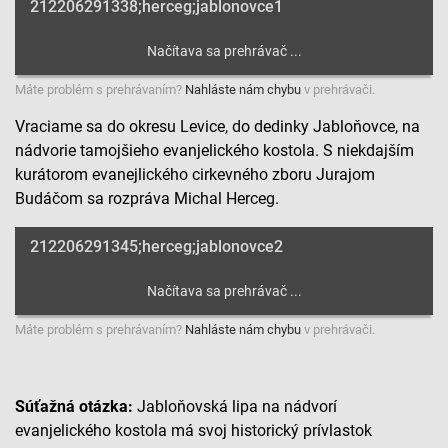
212206291338;herceg;jablonovce1
Máte problém s prehrávaním?
Nahláste nám chybu
v prehrávači.
Vraciame sa do okresu Levice, do dedinky Jabloňovce, na
nádvorie tamojšieho evanjelického kostola. S niekdajším
kurátorom evanejlického cirkevného zboru Jurajom
Budáčom sa rozpráva Michal Herceg.
212206291345;herceg;jablonovce2
Máte problém s prehrávaním?
Nahláste nám chybu
v prehrávači.
Súťažná otázka:
Jabloňovská lipa na nádvorí
evanjelického kostola má svoj historický prívlastok