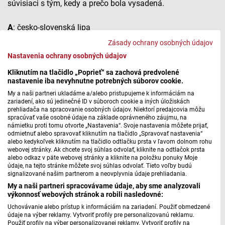
súvisiaci s tým, kedy a prečo bola vysadená.
A
: česko-slovenská lipa
B
: tolerančná lipa
Zásady ochrany osobných údajov
C
: Štefánikova lipa
Nastavenia ochrany osobných údajov
Kliknutím na tlačidlo „Poprieť“ sa zachová predvolené
Správnu odpoveď pošlite vo forme SMS správy na číslo
nastavenie iba nevyhnutne potrebných súborov cookie.
6675
v tvare
STROM
(medzera)
A
,
B
alebo
C
.
My a naši partneri ukladáme a/alebo pristupujeme k informáciám na
zariadení, ako sú jedinečné ID v súboroch cookie a iných úložiskách
prehliadača na spracovanie osobných údajov. Niektorí predajcovia môžu
Cena pre víťazov SMS súťaže je Rodinný Kráľovský balíček
spracúvať vaše osobné údaje na základe oprávneného záujmu, na
v hodnote 75 €, ktorý obsahuje obojsmernú jazdu
námietku proti tomu otvorte „Nastavenia“. Svoje nastavenia môžete prijať,
odmietnuť alebo spravovať kliknutím na tlačidlo „Spravovať nastavenia“
kabínkovou lanovkou, vstupenku na Chodník korunami
alebo kedykoľvek kliknutím na tlačidlo odtlačku prsta v ľavom dolnom rohu
stromov s neopakovateľnými výhľadmi na Belianske Tatry
webovej stránky. Ak chcete svoj súhlas odvolať, kliknite na odtlačok prsta
alebo odkaz v päte webovej stránky a kliknite na položku ponuky Moje
a vstupenky do Kráľovstva lesa dobrodružného detského
údaje, na tejto stránke môžete svoj súhlas odvolať. Tieto voľby budú
lesného ihriska od spoločnosti Bachledka ski and sun.
signalizované našim partnerom a neovplyvnia údaje prehliadania.
My a naši partneri spracovávame údaje, aby sme analyzovali
výkonnosť webových stránok a robili nasledovné:
Na budúci týždeň vám predstavíme tis červený z Bučian.
Uchovávanie alebo prístup k informáciám na zariadení. Použiť obmedzené
údaje na výber reklamy. Vytvoriť profily pre personalizovanú reklamu.
Použiť profily na výber personalizovanej reklamy. Vytvoriť profily na