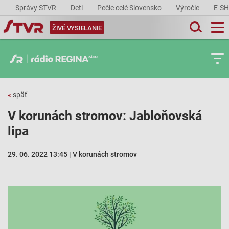
Správy STVR
Deti
Pečie celé Slovensko
Výročie
E-S
ŽIVÉ VYSIELANIE
«
späť
V korunách stromov: Jabloňovská
lipa
29. 06. 2022 13:45 | V korunách stromov