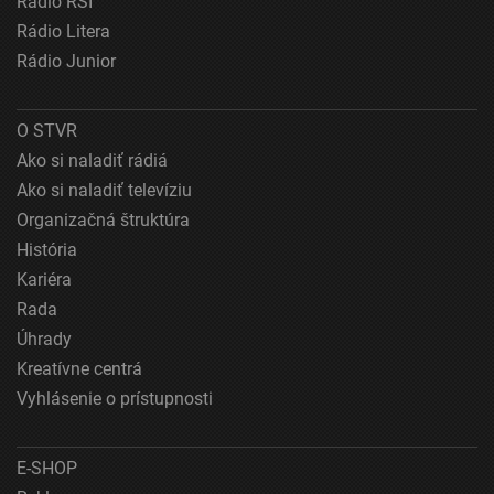
Rádio RSI
Účely spracovania, ktoré nie sú v kompetencii IAB:
Rádio Litera
Nevyhnutné
Rádio Junior
Výkonostné
O STVR
Funkčné
Ako si naladiť rádiá
Reklama
Ako si naladiť televíziu
Organizačná štruktúra
História
Kariéra
Rada
Úhrady
Kreatívne centrá
Vyhlásenie o prístupnosti
E-SHOP