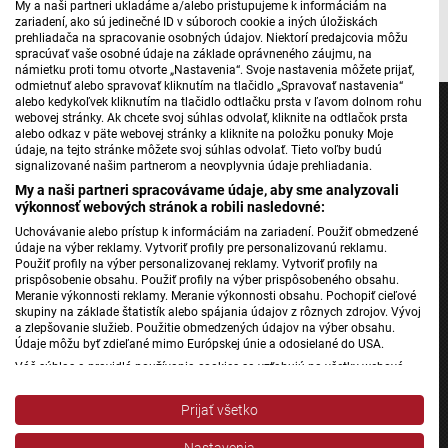
My a naši partneri ukladáme a/alebo pristupujeme k informáciám na
zariadení, ako sú jedinečné ID v súboroch cookie a iných úložiskách
prehliadača na spracovanie osobných údajov. Niektorí predajcovia môžu
spracúvať vaše osobné údaje na základe oprávneného záujmu, na
námietku proti tomu otvorte „Nastavenia“. Svoje nastavenia môžete prijať,
odmietnuť alebo spravovať kliknutím na tlačidlo „Spravovať nastavenia“
alebo kedykoľvek kliknutím na tlačidlo odtlačku prsta v ľavom dolnom rohu
webovej stránky. Ak chcete svoj súhlas odvolať, kliknite na odtlačok prsta
alebo odkaz v päte webovej stránky a kliknite na položku ponuky Moje
údaje, na tejto stránke môžete svoj súhlas odvolať. Tieto voľby budú
signalizované našim partnerom a neovplyvnia údaje prehliadania.
Jednotka
My a naši partneri spracovávame údaje, aby sme analyzovali
Dvojka
výkonnosť webových stránok a robili nasledovné:
24
Uchovávanie alebo prístup k informáciám na zariadení. Použiť obmedzené
údaje na výber reklamy. Vytvoriť profily pre personalizovanú reklamu.
Šport
Použiť profily na výber personalizovanej reklamy. Vytvoriť profily na
prispôsobenie obsahu. Použiť profily na výber prispôsobeného obsahu.
Správy STVR
Meranie výkonnosti reklamy. Meranie výkonnosti obsahu. Pochopiť cieľové
Podcasty
skupiny na základe štatistík alebo spájania údajov z rôznych zdrojov. Vývoj
a zlepšovanie služieb. Použitie obmedzených údajov na výber obsahu.
Mobilné aplikácie
Údaje môžu byť zdieľané mimo Európskej únie a odosielané do USA.
Váš súhlas a pravidlá používania cookies sa vzťahujú na všetky webové
stránky „Rozhlasové weby“ vrátane: RSI Deutsch, Rádio Litera, Rádio Regina
Stred, Rádio Regina Západ, Rádio Patria, Rádio Devín, RTVS, Hudobné
Rádio Slovensko
Prijať všetko
pozdravy, Rádio Slovensko, RSI Francais, RSI English, RSI Slovensky, Rádio
Rádio Regina
Junior, RSI, Rádio Regina Východ, Rádio_FM, RSI Espanol, NEV.
Nastavenia