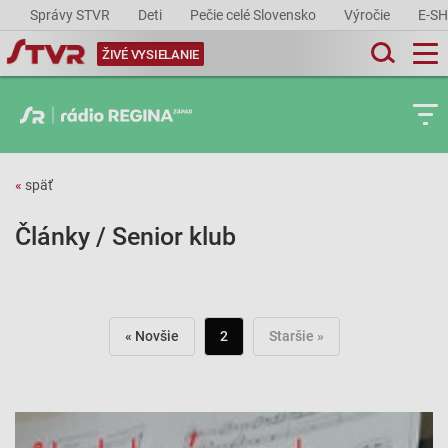
Správy STVR
Deti
Pečie celé Slovensko
Výročie
E-S
ŽIVÉ VYSIELANIE
«
späť
Články / Senior klub
« Novšie
2
Staršie »