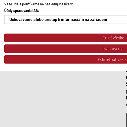
Vaše údaje používame na nasledujúce účely:
Účely spracovania IAB:
Uchovávanie alebo prístup k informáciám na zariadení
Použiť obmedzené údaje na výber reklamy
Prijať všetko
Vytvoriť profily pre personalizovanú reklamu
Nastavenia
Použiť profily na výber personalizovanej reklamy
Odmietnuť všetk
Vytvoriť profily na prispôsobenie obsahu
Použiť profily na výber prispôsobeného obsahu
Meranie výkonnosti reklamy
Meranie výkonnosti obsahu
Pochopiť cieľové skupiny na základe štatistík alebo spájania údaj
Vývoj a zlepšovanie služieb