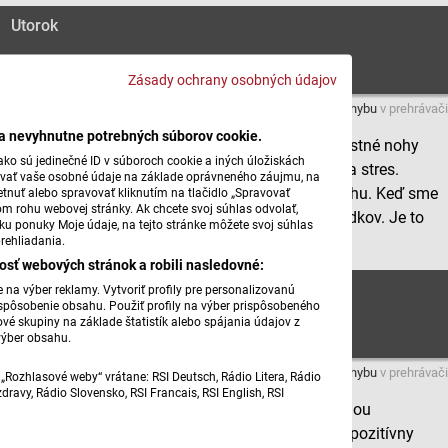
Utorok
Zásady ochrany osobných údajov
Máte problém s prehrávaním?
Nahláste nám chybu
v prehrávači
ba nevyhnutne potrebných súborov cookie.
Marianna Ďuranová a Oliver Orth sa v cykle Na vlastné nohy
ko sú jedinečné ID v súboroch cookie a iných úložiskách
tento týždeň svojich hostí pýtajú na strach, obavy a stres.
úvať vaše osobné údaje na základe oprávneného záujmu, na
Mladosť, asi vo všeobecnosti, prináša väčšiu odvahu. Keď sme
tnuť alebo spravovať kliknutím na tlačidlo „Spravovať
om rohu webovej stránky. Ak chcete svoj súhlas odvolať,
mladí, viacej riskujeme a nebojíme sa až tak následkov. Je to
žku ponuky Moje údaje, na tejto stránke môžete svoj súhlas
skutočne tak? Ako to cítia dnešní stredoškoláci?
rehliadania.
osť webových stránok a robili nasledovné:
Streda
na výber reklamy. Vytvoriť profily pre personalizovanú
prispôsobenie obsahu. Použiť profily na výber prispôsobeného
vé skupiny na základe štatistík alebo spájania údajov z
výber obsahu.
Máte problém s prehrávaním?
Nahláste nám chybu
v prehrávači
„Rozhlasové weby“ vrátane: RSI Deutsch, Rádio Litera, Rádio
ravy, Rádio Slovensko, RSI Francais, RSI English, RSI
Tento týždeň sa v cykle Na vlastné nohy s Mariannou
Ďuranovou rozprávame o strachu. Poznáte pojem pozitívny