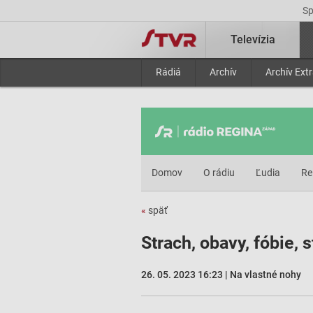
S
Televízia
Rádiá
Archív
Archív Ext
Domov
O rádiu
Ľudia
Re
«
späť
Strach, obavy, fóbie, s
26. 05. 2023 16:23 | Na vlastné nohy