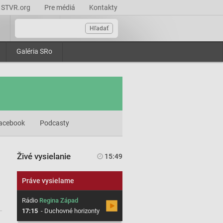
STVR.org
Pre médiá
Kontakty
Hľadať
Galéria SRo
acebook
Podcasty
Živé vysielanie
15:49
Práve vysielame
Rádio
Regina Západ
17:15
-
Duchovné horizonty