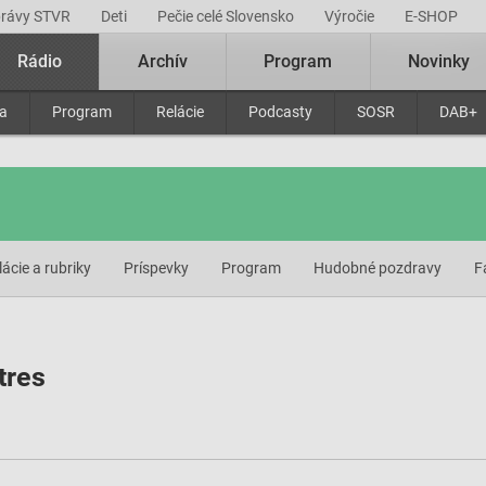
právy STVR
Deti
Pečie celé Slovensko
Výročie
E-SHOP
Rádio
Archív
Program
Novinky
ra
Program
Relácie
Podcasty
SOSR
DAB+
lácie a rubriky
Príspevky
Program
Hudobné pozdravy
F
tres