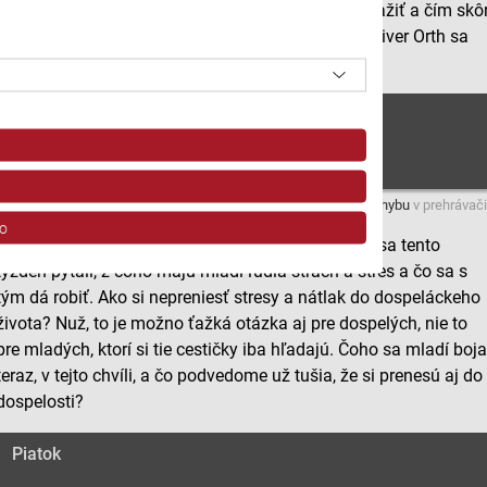
strach lebo pozitívny stres? Áno, z obáv vieme vyťažiť a čím skô
sa to naučíme, tým asi lepšie... vedia to i mladí? Oliver Orth sa
pýtal.
Štvrtok
Máte problém s prehrávaním?
Nahláste nám chybu
v prehrávači
o
S Mariannou Ďuranovou a Oliverom Orthom sme sa tento
týždeň pýtali, z čoho majú mladí ľudia strach a stres a čo sa s
tým dá robiť. Ako si nepreniesť stresy a nátlak do dospeláckeho
života? Nuž, to je možno ťažká otázka aj pre dospelých, nie to
pre mladých, ktorí si tie cestičky iba hľadajú. Čoho sa mladí boj
teraz, v tejto chvíli, a čo podvedome už tušia, že si prenesú aj do
dospelosti?
ov z rôznych zdrojov
Piatok