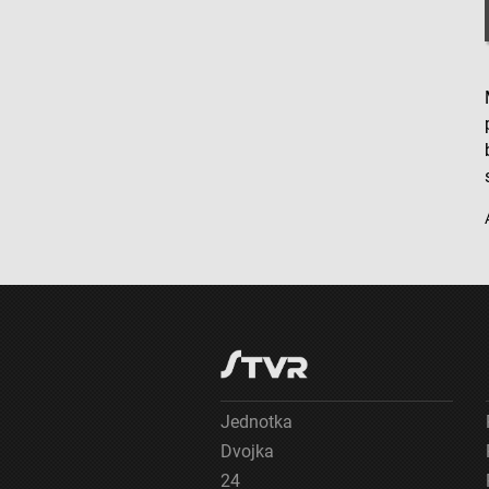
Použitie obmedzených údajov na výber obsahu
Špeciálne funkcie IAB:
Používanie presných údajov o geografickej polohe
Identifikácia zariadení na základe aktívne vyžiadaných informácií
Účely spracovania, ktoré nie sú v kompetencii IAB:
Nevyhnutné
Výkonostné
Funkčné
Reklama
Jednotka
Dvojka
24