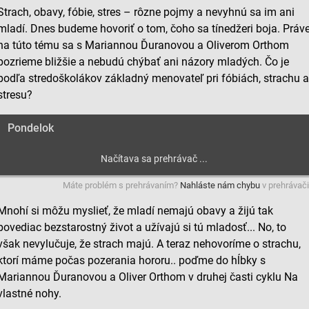
Strach, obavy, fóbie, stres – rôzne pojmy a nevyhnú sa im ani
mladí. Dnes budeme hovoriť o tom, čoho sa tínedžeri boja. Práv
na túto tému sa s Mariannou Ďuranovou a Oliverom Orthom
pozrieme bližšie a nebudú chýbať ani názory mladých. Čo je
podľa stredoškolákov základný menovateľ pri fóbiách, strachu 
stresu?
Pondelok
Máte problém s prehrávaním?
Nahláste nám chybu
v prehrávači
Mnohí si môžu myslieť, že mladí nemajú obavy a žijú tak
povediac bezstarostný život a užívajú si tú mladosť... No, to
však nevylučuje, že strach majú. A teraz nehovoríme o strachu,
ktorí máme počas pozerania hororu.. poďme do hĺbky s
Mariannou Ďuranovou a Oliver Orthom v druhej časti cyklu Na
vlastné nohy.