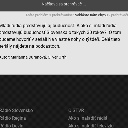
Máte problém s prehrávaním?
Nahláste nám chybu
v prehrávači
Mladí ľudia predstavujú aj budúcnosť. A ako si mladí ľudia
predstavujú budúcnosť Slovenska o takých 30 rokov? O tom
budeme hovoriť v seriáli Na vlastné nohy o týždeň. Celé tieto
seriály nájdete na podcastoch.
Autor: Marianna Ďuranová, Oliver Orth
Rádio Slovensko
O STVR
Rádio Regina
Ako si naladiť rádiá
Rádio Devín
Ako si naladiť televíziu