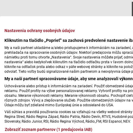
Nastavenia ochrany osobných údajov
Kliknutím na tlačidlo „Poprieť“ sa zachová predvolené nastavenie i
My a naši partneri ukladáme a/alebo pristupujeme k informáciám na zariadení, a
prehliadača na spracovanie osobných údajov. Niektorí predajcovia môžu sprac
námietku proti tomu otvorte „Nastavenia“. Svoje nastavenia môžete prijať, odmie
nastavenia“ alebo kedykoľvek kliknutím na tlačidlo odtlačku prsta v ľavom doln
kliknite na odtlačok prsta alebo odkaz v päte webovej stránky a kliknite na polo
odvolať. Tieto voľby budú signalizované našim partnerom a neovplyvnia údaje p
My a naši partneri spracovávame údaje, aby sme analyzovali výkonn
Uchovávanie alebo prístup k informáciám na zariadení. Použiť obmedzené údaje 
reklamu. Použiť profily na výber personalizovanej reklamy. Vytvoriť profily na 
obsahu. Meranie výkonnosti reklamy. Meranie výkonnosti obsahu. Pochopiť cieľo
rôznych zdrojov. Vývoj a zlepšovanie služieb. Použitie obmedzených údajov na 
Údaje môžu byť zdieľané mimo Európskej únie a odosielané do USA.
Váš súhlas a pravidlá používania cookies sa vzťahujú na všetky webové stránky 
Regina Stred, Rádio Regina Západ, Rádio Patria, Rádio Devín, RTVS, Hudobné pozd
Slovensky, Rádio Junior, RSI, Rádio Regina Východ, Rádio_FM, RSI Espanol, NEV.
Zobraziť zoznam partnerov (1 predajcovia IAB)