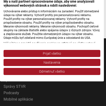
My a naši partneri spracovávame údaje, aby sme analyzovali
výkonnosť webových stránok a robili nasledovné:
Máte problém s prehrávaním?
Nahláste nám chybu
v prehrávači.
Uchovávanie alebo prístup k informáciám na zariadení. Použiť obmedzené
údaje na výber reklamy. Vytvoriť profily pre personalizovanú reklamu.
Použiť profily na výber personalizovanej reklamy. Vytvoriť profily na
prispôsobenie obsahu. Použiť profily na výber prispôsobeného obsahu.
Autorka: Janka Bleyová
Meranie výkonnosti reklamy. Meranie výkonnosti obsahu. Pochopiť cieľové
skupiny na základe štatistík alebo spájania údajov z rôznych zdrojov. Vývoj
a zlepšovanie služieb. Použitie obmedzených údajov na výber obsahu.
Údaje môžu byť zdieľané mimo Európskej únie a odosielané do USA.
Váš súhlas a pravidlá používania cookies sa vzťahujú na všetky webové
stránky „Rozhlasové weby“ vrátane: RSI Deutsch, Rádio Litera, Rádio Regina
Stred, Rádio Regina Západ, Rádio Patria, Rádio Devín, RTVS, Hudobné
Prijať všetko
pozdravy, Rádio Slovensko, RSI Francais, RSI English, RSI Slovensky, Rádio
Junior, RSI, Rádio Regina Východ, Rádio_FM, RSI Espanol, NEV.
Jednotka
Nastavenia
Zobraziť zoznam partnerov (1 predajcovia IAB)
Dvojka
Vaše údaje používame na nasledujúce účely:
Odmietnuť všetko
24
Účely spracovania IAB:
Šport
Uchovávanie alebo prístup k informáciám na
Správy STVR
zariadení
Podcasty
Použiť obmedzené údaje na výber reklamy
Mobilné aplikácie