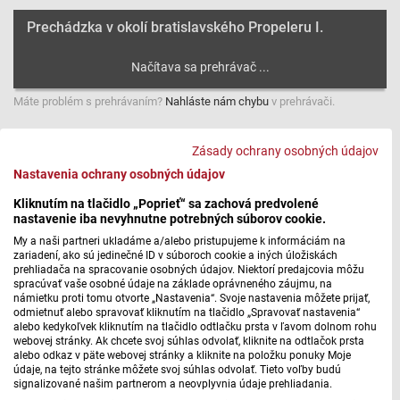
Prechádzka v okolí bratislavského Propeleru I.
Máte problém s prehrávaním?
Nahláste nám chybu
v prehrávači.
Uličky starého mesta sme dnes zamenili za nábrežie
Zásady ochrany osobných údajov
Dunaja, ktoré je nielen počas slnečného víkendu, ale aj vo
Nastavenia ochrany osobných údajov
všedné dni - plné športovcov behajúcich za zdravím a
dobrou kondíciou. My sme sa s vlastivedným sprievodcom
Kliknutím na tlačidlo „Poprieť“ sa zachová predvolené
nastavenie iba nevyhnutne potrebných súborov cookie.
Petrom Malaschitzom, pred chvíľou, vrátili do rokov, keď
plavba propelerom z jedného na druhý breh Dunaja - trvala
My a naši partneri ukladáme a/alebo pristupujeme k informáciám na
zariadení, ako sú jedinečné ID v súboroch cookie a iných úložiskách
síce iba pár minút, ale bola obrovským zážitkom najmä pre
prehliadača na spracovanie osobných údajov. Niektorí predajcovia môžu
deti. Janka Bleyová sa však svojho sprievodcu pýtala
spracúvať vaše osobné údaje na základe oprávneného záujmu, na
námietku proti tomu otvorte „Nastavenia“. Svoje nastavenia môžete prijať,
ďalej.
odmietnuť alebo spravovať kliknutím na tlačidlo „Spravovať nastavenia“
alebo kedykoľvek kliknutím na tlačidlo odtlačku prsta v ľavom dolnom rohu
webovej stránky. Ak chcete svoj súhlas odvolať, kliknite na odtlačok prsta
Prechádzka v okolí bratislavského Propeleru II.
alebo odkaz v päte webovej stránky a kliknite na položku ponuky Moje
údaje, na tejto stránke môžete svoj súhlas odvolať. Tieto voľby budú
signalizované našim partnerom a neovplyvnia údaje prehliadania.