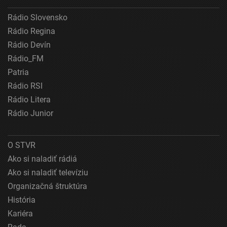
Vytvoriť profily pre personalizovanú reklamu
Rádio Slovensko
Použiť profily na výber personalizovanej
Rádio Regina
reklamy
Rádio Devín
Vytvoriť profily na prispôsobenie obsahu
Rádio_FM
Patria
Použiť profily na výber prispôsobeného obsahu
Rádio RSI
Meranie výkonnosti reklamy
Rádio Litera
Rádio Junior
Meranie výkonnosti obsahu
Pochopiť cieľové skupiny na základe štatistík
O STVR
alebo spájania údajov z rôznych zdrojov
Ako si naladiť rádiá
Vývoj a zlepšovanie služieb
Ako si naladiť televíziu
Organizačná štruktúra
Použitie obmedzených údajov na výber obsahu
História
Špeciálne funkcie IAB:
Kariéra
Používanie presných údajov o geografickej