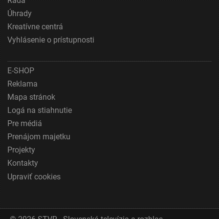
Rada
polohe
Úhrady
Identifikácia zariadení na základe aktívne
Kreatívne centrá
vyžiadaných informácií
Vyhlásenie o prístupnosti
Účely spracovania, ktoré nie sú v kompetencii IAB:
Nevyhnutné
E-SHOP
Výkonostné
Reklama
Mapa stránok
Funkčné
Logá na stiahnutie
Reklama
Pre médiá
Prenájom majetku
Projekty
Kontakty
Upraviť cookies