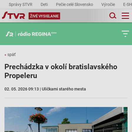
Správy STVR
Deti
Pečie celé Slovensko
Výročie
E-S
ŽIVÉ VYSIELANIE
«
späť
Prechádzka v okolí bratislavského
Propeleru
02. 05. 2026 09:13 | Uličkami starého mesta