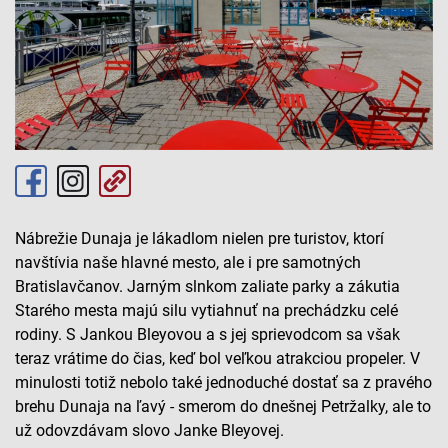
Nábrežie Dunaja je lákadlom nielen pre turistov, ktorí
navštívia naše hlavné mesto, ale i pre samotných
Bratislavčanov. Jarným slnkom zaliate parky a zákutia
Starého mesta majú silu vytiahnuť na prechádzku celé
rodiny. S Jankou Bleyovou a s jej sprievodcom sa však
teraz vrátime do čias, keď bol veľkou atrakciou propeler. V
minulosti totiž nebolo také jednoduché dostať sa z pravého
brehu Dunaja na ľavý - smerom do dnešnej Petržalky, ale to
už odovzdávam slovo Janke Bleyovej.