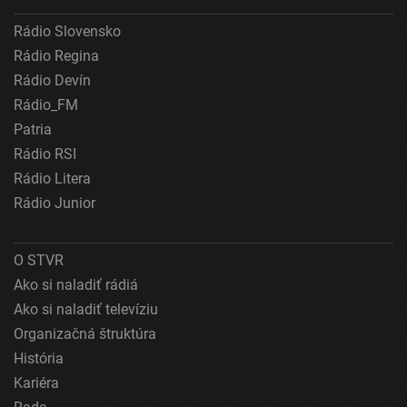
Vytvoriť profily pre personalizovanú reklamu
Rádio Slovensko
Použiť profily na výber personalizovanej
Rádio Regina
reklamy
Rádio Devín
Vytvoriť profily na prispôsobenie obsahu
Rádio_FM
Patria
Použiť profily na výber prispôsobeného obsahu
Rádio RSI
Meranie výkonnosti reklamy
Rádio Litera
Rádio Junior
Meranie výkonnosti obsahu
Pochopiť cieľové skupiny na základe štatistík
O STVR
alebo spájania údajov z rôznych zdrojov
Ako si naladiť rádiá
Vývoj a zlepšovanie služieb
Ako si naladiť televíziu
Organizačná štruktúra
Použitie obmedzených údajov na výber obsahu
História
Špeciálne funkcie IAB:
Kariéra
Používanie presných údajov o geografickej