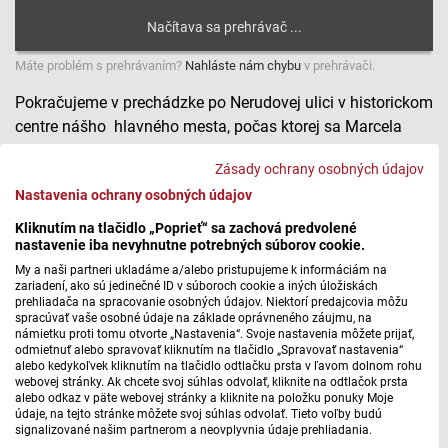
Máte problém s prehrávaním?
Nahláste nám chybu
v prehrávači.
Pokračujeme v prechádzke po Nerudovej ulici v historickom
centre nášho hlavného mesta, počas ktorej sa Marcela
Jedináková dozvedela od lektora kurzov turistických
Zásady ochrany osobných údajov
sprievodcov v Bratislavskom kultúrnom a informačnom
Nastavenia ochrany osobných údajov
stredisku, Martina Zániho, aj to, že už v stredoveku na
tomto mieste boli schody, ktoré viedli k hradnému
Kliknutím na tlačidlo „Poprieť“ sa zachová predvolené
nastavenie iba nevyhnutne potrebných súborov cookie.
opevneniu, a už vtedy tam bola položená aj dlažba.
My a naši partneri ukladáme a/alebo pristupujeme k informáciám na
zariadení, ako sú jedinečné ID v súboroch cookie a iných úložiskách
Prechádzka Nedbalovou ulicou v Bratislave II.
prehliadača na spracovanie osobných údajov. Niektorí predajcovia môžu
spracúvať vaše osobné údaje na základe oprávneného záujmu, na
námietku proti tomu otvorte „Nastavenia“. Svoje nastavenia môžete prijať,
odmietnuť alebo spravovať kliknutím na tlačidlo „Spravovať nastavenia“
alebo kedykoľvek kliknutím na tlačidlo odtlačku prsta v ľavom dolnom rohu
Máte problém s prehrávaním?
Nahláste nám chybu
v prehrávači.
webovej stránky. Ak chcete svoj súhlas odvolať, kliknite na odtlačok prsta
alebo odkaz v päte webovej stránky a kliknite na položku ponuky Moje
Na konci Nedbalovej ulice, smerom k Laurinskej, stojí
údaje, na tejto stránke môžete svoj súhlas odvolať. Tieto voľby budú
signalizované našim partnerom a neovplyvnia údaje prehliadania.
objekt z obdobia slovenskej moderny, ktorý spoznáme