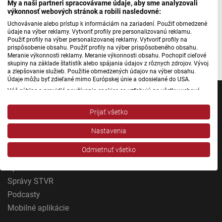
My a naši partneri spracovávame údaje, aby sme analyzovali
podľa pieskovcového obkladu, ten však mal imitovať
výkonnosť webových stránok a robili nasledovné:
originál spišský travertín, ktorý je však oproti pieskovcu
Uchovávanie alebo prístup k informáciám na zariadení. Použiť obmedzené
drahší.
údaje na výber reklamy. Vytvoriť profily pre personalizovanú reklamu.
Použiť profily na výber personalizovanej reklamy. Vytvoriť profily na
prispôsobenie obsahu. Použiť profily na výber prispôsobeného obsahu.
Autorka: Marcela Jedináková
Meranie výkonnosti reklamy. Meranie výkonnosti obsahu. Pochopiť cieľové
skupiny na základe štatistík alebo spájania údajov z rôznych zdrojov. Vývoj
a zlepšovanie služieb. Použitie obmedzených údajov na výber obsahu.
Údaje môžu byť zdieľané mimo Európskej únie a odosielané do USA.
Váš súhlas a pravidlá používania cookies sa vzťahujú na všetky webové
stránky „Rozhlasové weby“ vrátane: RSI Deutsch, Rádio Litera, Rádio Regina
Stred, Rádio Regina Západ, Rádio Patria, Rádio Devín, RTVS, Hudobné
Prijať všetko
pozdravy, Rádio Slovensko, RSI Francais, RSI English, RSI Slovensky, Rádio
Junior, RSI, Rádio Regina Východ, Rádio_FM, RSI Espanol, NEV.
Jednotka
Nastavenia
Zobraziť zoznam partnerov (1 predajcovia IAB)
Dvojka
Vaše údaje používame na nasledujúce účely:
Odmietnuť všetko
24
Účely spracovania IAB:
Šport
Uchovávanie alebo prístup k informáciám na
Správy STVR
zariadení
Podcasty
Použiť obmedzené údaje na výber reklamy
Mobilné aplikácie