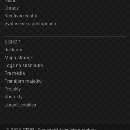
Rada
polohe
Úhrady
Identifikácia zariadení na základe aktívne
Kreatívne centrá
vyžiadaných informácií
Vyhlásenie o prístupnosti
Účely spracovania, ktoré nie sú v kompetencii IAB:
Nevyhnutné
E-SHOP
Výkonostné
Reklama
Mapa stránok
Funkčné
Logá na stiahnutie
Reklama
Pre médiá
Prenájom majetku
Projekty
Kontakty
Upraviť cookies