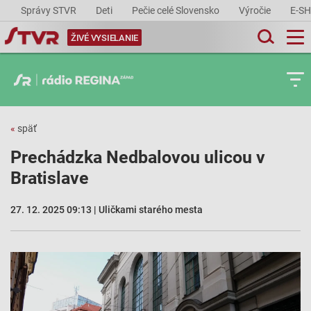
Správy STVR
Deti
Pečie celé Slovensko
Výročie
E-S
ŽIVÉ VYSIELANIE
«
späť
Prechádzka Nedbalovou ulicou v
Bratislave
27. 12. 2025 09:13 | Uličkami starého mesta