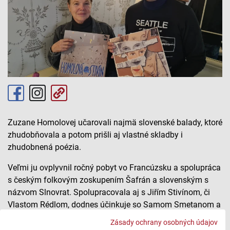
Zuzane Homolovej učarovali najmä slovenské balady, ktoré
zhudobňovala a potom prišli aj vlastné skladby i
zhudobnená poézia.
Veľmi ju ovplyvnil ročný pobyt vo Francúzsku a spolupráca
s českým folkovým zoskupením Šafrán a slovenským s
názvom Slnovrat. Spolupracovala aj s Jiřím Stivínom, či
Vlastom Rédlom, dodnes účinkuje so Samom Smetanom a
Milošom Železňákom.
Zásady ochrany osobných údajov