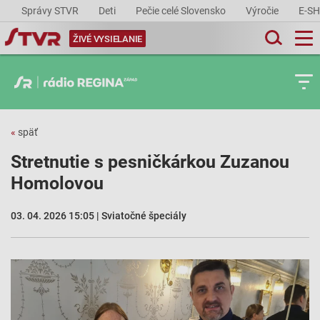
Správy STVR
Deti
Pečie celé Slovensko
Výročie
E-S
ŽIVÉ VYSIELANIE
«
späť
Stretnutie s pesničkárkou Zuzanou
Homolovou
03. 04. 2026 15:05 | Sviatočné špeciály