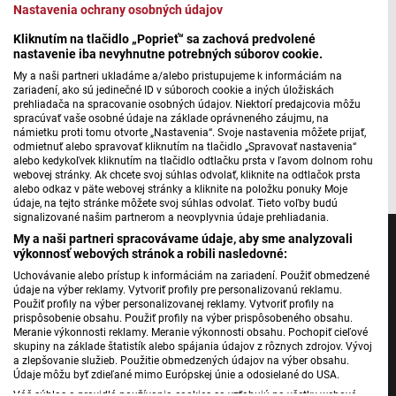
Nastavenia ochrany osobných údajov
Stretnutie s pesničkárkou Zuzanou Homolovou
Kliknutím na tlačidlo „Poprieť“ sa zachová predvolené
nastavenie iba nevyhnutne potrebných súborov cookie.
My a naši partneri ukladáme a/alebo pristupujeme k informáciám na
zariadení, ako sú jedinečné ID v súboroch cookie a iných úložiskách
Máte problém s prehrávaním?
Nahláste nám chybu
v prehrávači.
prehliadača na spracovanie osobných údajov. Niektorí predajcovia môžu
spracúvať vaše osobné údaje na základe oprávneného záujmu, na
námietku proti tomu otvorte „Nastavenia“. Svoje nastavenia môžete prijať,
odmietnuť alebo spravovať kliknutím na tlačidlo „Spravovať nastavenia“
Autor: Martin Jurčo
alebo kedykoľvek kliknutím na tlačidlo odtlačku prsta v ľavom dolnom rohu
webovej stránky. Ak chcete svoj súhlas odvolať, kliknite na odtlačok prsta
alebo odkaz v päte webovej stránky a kliknite na položku ponuky Moje
údaje, na tejto stránke môžete svoj súhlas odvolať. Tieto voľby budú
signalizované našim partnerom a neovplyvnia údaje prehliadania.
My a naši partneri spracovávame údaje, aby sme analyzovali
výkonnosť webových stránok a robili nasledovné:
Uchovávanie alebo prístup k informáciám na zariadení. Použiť obmedzené
údaje na výber reklamy. Vytvoriť profily pre personalizovanú reklamu.
Jednotka
Použiť profily na výber personalizovanej reklamy. Vytvoriť profily na
prispôsobenie obsahu. Použiť profily na výber prispôsobeného obsahu.
Dvojka
Meranie výkonnosti reklamy. Meranie výkonnosti obsahu. Pochopiť cieľové
24
skupiny na základe štatistík alebo spájania údajov z rôznych zdrojov. Vývoj
a zlepšovanie služieb. Použitie obmedzených údajov na výber obsahu.
Šport
Údaje môžu byť zdieľané mimo Európskej únie a odosielané do USA.
Správy STVR
Váš súhlas a pravidlá používania cookies sa vzťahujú na všetky webové