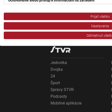
Uchovávanie alebo prístup k informáciám na zariadení
Použiť obmedzené údaje na výber reklamy
Prijať všetko
Vytvoriť profily pre personalizovanú reklamu
Nastavenia
Použiť profily na výber personalizovanej reklamy
Odmietnuť všetk
Vytvoriť profily na prispôsobenie obsahu
Použiť profily na výber prispôsobeného obsahu
Meranie výkonnosti reklamy
Jednotka
Dvojka
Meranie výkonnosti obsahu
24
Pochopiť cieľové skupiny na základe štatistík alebo spájania údaj
Šport
Správy STVR
Vývoj a zlepšovanie služieb
Podcasty
Použitie obmedzených údajov na výber obsahu
Mobilné aplikácie
Špeciálne funkcie IAB: