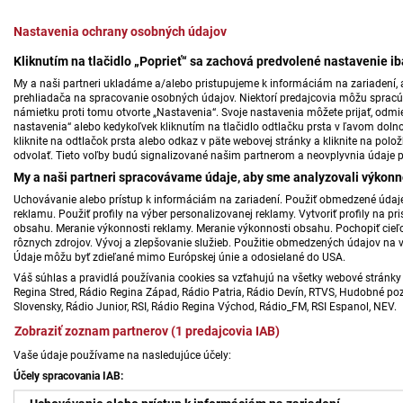
Nastavenia ochrany osobných údajov
Kliknutím na tlačidlo „Poprieť“ sa zachová predvolené nastavenie i
My a naši partneri ukladáme a/alebo pristupujeme k informáciám na zariadení, a
prehliadača na spracovanie osobných údajov. Niektorí predajcovia môžu sprac
námietku proti tomu otvorte „Nastavenia“. Svoje nastavenia môžete prijať, odmie
nastavenia“ alebo kedykoľvek kliknutím na tlačidlo odtlačku prsta v ľavom doln
kliknite na odtlačok prsta alebo odkaz v päte webovej stránky a kliknite na polo
odvolať. Tieto voľby budú signalizované našim partnerom a neovplyvnia údaje p
My a naši partneri spracovávame údaje, aby sme analyzovali výkonn
Uchovávanie alebo prístup k informáciám na zariadení. Použiť obmedzené údaje 
reklamu. Použiť profily na výber personalizovanej reklamy. Vytvoriť profily na 
obsahu. Meranie výkonnosti reklamy. Meranie výkonnosti obsahu. Pochopiť cieľo
rôznych zdrojov. Vývoj a zlepšovanie služieb. Použitie obmedzených údajov na 
Údaje môžu byť zdieľané mimo Európskej únie a odosielané do USA.
Váš súhlas a pravidlá používania cookies sa vzťahujú na všetky webové stránky 
Regina Stred, Rádio Regina Západ, Rádio Patria, Rádio Devín, RTVS, Hudobné pozd
Slovensky, Rádio Junior, RSI, Rádio Regina Východ, Rádio_FM, RSI Espanol, NEV.
Zobraziť zoznam partnerov (1 predajcovia IAB)
Vaše údaje používame na nasledujúce účely:
Účely spracovania IAB: