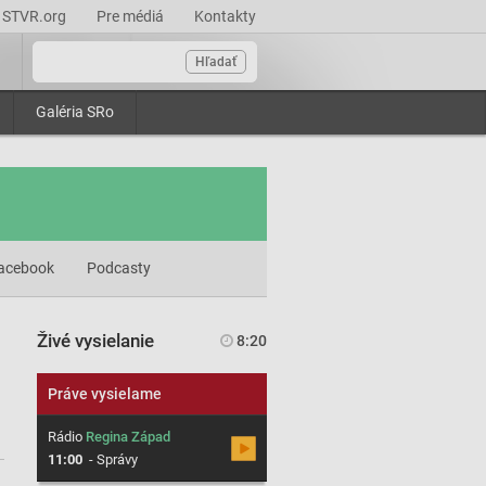
STVR.org
Pre médiá
Kontakty
Hľadať
Galéria SRo
acebook
Podcasty
Živé vysielanie
8:20
Práve vysielame
Rádio
Regina Západ
11:00
-
Správy