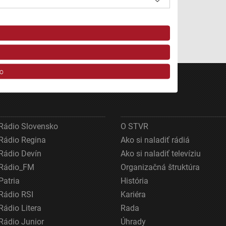
Autorka: Andrea Eliášová
o
Rádio Slovensko
O STVR
Rádio Regina
Ako si naladiť rádiá
Rádio Devín
Ako si naladiť televíziu
ov z rôznych zdrojov
Rádio_FM
Organizačná štruktúra
Patria
História
Rádio RSI
Kariéra
Rádio Litera
Rada
Rádio Junior
Úhrady