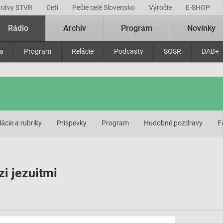
právy STVR
Deti
Pečie celé Slovensko
Výročie
E-SHOP
Rádio
Archív
Program
Novinky
ra
Program
Relácie
Podcasty
SOSR
DAB+
lácie a rubriky
Príspevky
Program
Hudobné pozdravy
F
i jezuitmi