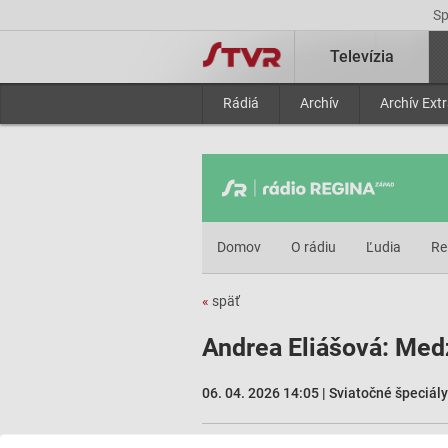
S
Televízia
Rádiá
Archív
Archív Ext
Domov
O rádiu
Ľudia
Re
«
späť
Andrea Eliášová: Medz
06. 04. 2026 14:05 | Sviatočné špeciály