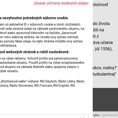
Zásady ochrany osobných údajov
Na Slovensku pôsobí rehoľa jezuitov (oficiálne: Spoločnosť
Ježišova) už 465 rokov.
ba nevyhnutne potrebných súborov cookie.
Na Veľkonočný pondelok sme vám priniesli sondu do života
ko sú jedinečné ID v súboroch cookie a iných úložiskách
úvať vaše osobné údaje na základe oprávneného záujmu, na
kňazov zrelého veku z jezuitskej komunity, ktorí slúžili na
tnuť alebo spravovať kliknutím na tlačidlo „Spravovať
rôznych miestach Slovenska. Ich zážitky, skúsenosti z
om rohu webovej stránky. Ak chcete svoj súhlas odvolať,
žku ponuky Moje údaje, na tejto stránke môžete svoj súhlas
pastorácie, motívy, prečo sa rozhodli nasledovať práve učenie
rehliadania.
svätého Ignáca - španielskeho šľachtica (1491 - 31. júl 1556),
osť webových stránok a robili nasledovné:
ktorý objavil „metódu duchovných cvičení“.
na výber reklamy. Vytvoriť profily pre personalizovanú
prispôsobenie obsahu. Použiť profily na výber prispôsobeného
vé skupiny na základe štatistík alebo spájania údajov z
V čom je ignaciánska spiritualita príťažlivá aj pre laikov, rodiny?
výber obsahu.
Ako vnímajú svoju službu a postavenie v dnešnej „turbulentnej“
spoločnosti?
„Rozhlasové weby“ vrátane: RSI Deutsch, Rádio Litera, Rádio
ravy, Rádio Slovensko, RSI Francais, RSI English, RSI
Andrea Eliášová: Medzi jezuitmi
Máte problém s prehrávaním?
Nahláste nám chybu
v prehrávači