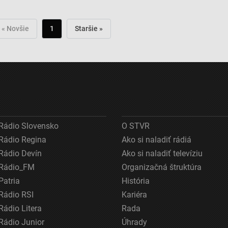
« Novšie
1
Staršie »
Rádio Slovensko
O STVR
Rádio Regina
Ako si naladiť rádiá
Rádio Devín
Ako si naladiť televíziu
Rádio_FM
Organizačná štruktúra
Patria
História
Rádio RSI
Kariéra
Rádio Litera
Rada
Rádio Junior
Úhrady