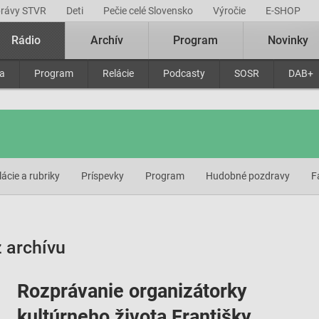
právy STVR
Deti
Pečie celé Slovensko
Výročie
E-SHOP
Rádio
Archív
Program
Novinky
ra
Program
Relácie
Podcasty
SOSR
DAB+
lácie a rubriky
Príspevky
Program
Hudobné pozdravy
F
 archívu
Rozprávanie organizátorky
kultúrneho života Františky