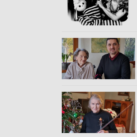
Meranie výkonnosti reklamy
Meranie výkonnosti obsahu
Pochopiť cieľové skupiny na základe štatistík alebo spájania údaj
Vývoj a zlepšovanie služieb
Použitie obmedzených údajov na výber obsahu
Špeciálne funkcie IAB:
Používanie presných údajov o geografickej polohe
Identifikácia zariadení na základe aktívne vyžiadaných informácií
Účely spracovania, ktoré nie sú v kompetencii IAB:
Nevyhnutné
Výkonostné
Funkčné