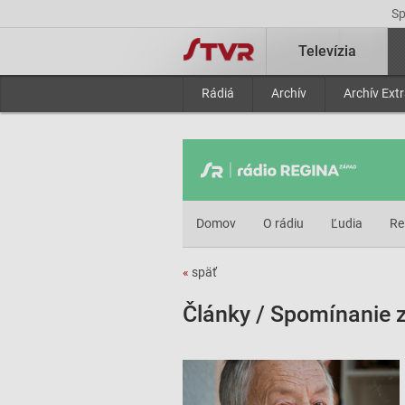
S
Televízia
Rádiá
Archív
Archív Ext
Domov
O rádiu
Ľudia
Re
«
späť
Články / Spomínanie z