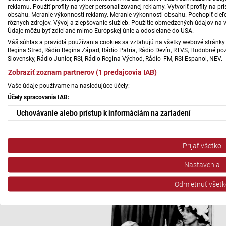
reklamu. Použiť profily na výber personalizovanej reklamy. Vytvoriť profily na 
obsahu. Meranie výkonnosti reklamy. Meranie výkonnosti obsahu. Pochopiť cieľo
rôznych zdrojov. Vývoj a zlepšovanie služieb. Použitie obmedzených údajov na 
Údaje môžu byť zdieľané mimo Európskej únie a odosielané do USA.
Váš súhlas a pravidlá používania cookies sa vzťahujú na všetky webové stránky 
Regina Stred, Rádio Regina Západ, Rádio Patria, Rádio Devín, RTVS, Hudobné pozd
Slovensky, Rádio Junior, RSI, Rádio Regina Východ, Rádio_FM, RSI Espanol, NEV.
Zobraziť zoznam partnerov (1 predajcovia IAB)
Vaše údaje používame na nasledujúce účely:
Účely spracovania IAB:
Uchovávanie alebo prístup k informáciám na zariadení
Použiť obmedzené údaje na výber reklamy
Prijať všetko
Vytvoriť profily pre personalizovanú reklamu
Nastavenia
Použiť profily na výber personalizovanej reklamy
Odmietnuť všetk
Vytvoriť profily na prispôsobenie obsahu
Použiť profily na výber prispôsobeného obsahu