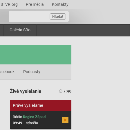
STVR.org
Pre médiá
Kontakty
Hľadať
Galéria SRo
acebook
Podcasty
Živé vysielanie
7:46
Práve vysielame
Rádio
Regina Západ
09:49
-
Výročia