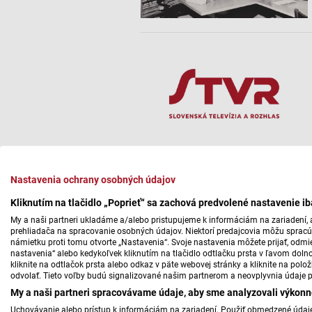
Nastavenia ochrany osobných údajov
Kliknutím na tlačidlo „Poprieť“ sa zachová predvolené nastavenie i
My a naši partneri ukladáme a/alebo pristupujeme k informáciám na zariadení, a
prehliadača na spracovanie osobných údajov. Niektorí predajcovia môžu sprac
námietku proti tomu otvorte „Nastavenia“. Svoje nastavenia môžete prijať, odmie
nastavenia“ alebo kedykoľvek kliknutím na tlačidlo odtlačku prsta v ľavom doln
kliknite na odtlačok prsta alebo odkaz v päte webovej stránky a kliknite na polo
odvolať. Tieto voľby budú signalizované našim partnerom a neovplyvnia údaje p
My a naši partneri spracovávame údaje, aby sme analyzovali výkonn
Uchovávanie alebo prístup k informáciám na zariadení. Použiť obmedzené údaje 