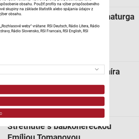
prispôsobenie obsahu. Použiť profily na výber prispôsobeného
vé skupiny na základe štatistík alebo spájania údajov z
výber obsahu.
Rozprávanie textára a dramaturga
Víta Ileka
„Rozhlasové weby“ vrátane: RSI Deutsch, Rádio Litera, Rádio
ravy, Rádio Slovensko, RSI Francais, RSI English, RSI
7. 2. 2025 | 21:05
Spomínanie architekta Lumíra
Lýska
31. 1. 2025 | 21:05
o
Stretnutie s bábkoherečkou
Emíliou Tomanovou