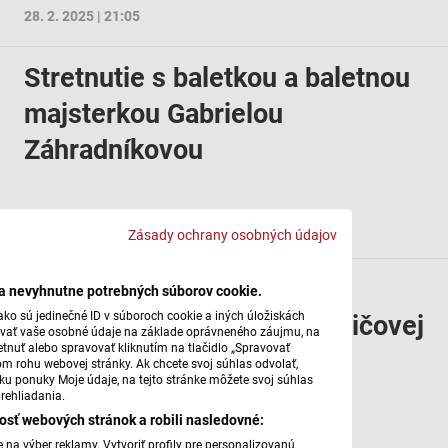
28. 2. 2025 | 21:05
Stretnutie s baletkou a baletnou
majsterkou Gabrielou
Záhradníkovou
21. 2. 2025 | 21:05
Zásady ochrany osobných údajov
Rozprávanie baletky a
ba nevyhnutne potrebných súborov cookie.
ko sú jedinečné ID v súboroch cookie a iných úložiskách
choreografky Gity Kopeliovičovej
úvať vaše osobné údaje na základe oprávneného záujmu, na
tnuť alebo spravovať kliknutím na tlačidlo „Spravovať
Šebovej
om rohu webovej stránky. Ak chcete svoj súhlas odvolať,
žku ponuky Moje údaje, na tejto stránke môžete svoj súhlas
rehliadania.
osť webových stránok a robili nasledovné:
14. 2. 2025 | 21:05
na výber reklamy. Vytvoriť profily pre personalizovanú