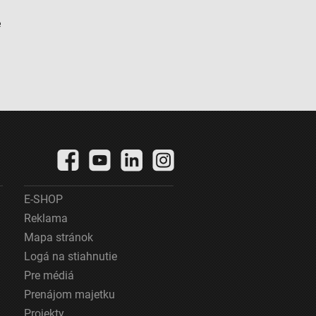
é
E-SHOP
Reklama
Mapa stránok
Logá na stiahnutie
Pre médiá
Prenájom majetku
Projekty