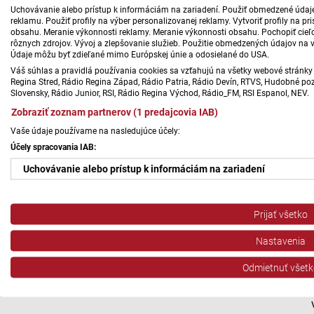
Uchovávanie alebo prístup k informáciám na zariadení. Použiť obmedzené údaje 
reklamu. Použiť profily na výber personalizovanej reklamy. Vytvoriť profily na 
obsahu. Meranie výkonnosti reklamy. Meranie výkonnosti obsahu. Pochopiť cieľo
rôznych zdrojov. Vývoj a zlepšovanie služieb. Použitie obmedzených údajov na 
Údaje môžu byť zdieľané mimo Európskej únie a odosielané do USA.
Váš súhlas a pravidlá používania cookies sa vzťahujú na všetky webové stránky 
Regina Stred, Rádio Regina Západ, Rádio Patria, Rádio Devín, RTVS, Hudobné pozd
Slovensky, Rádio Junior, RSI, Rádio Regina Východ, Rádio_FM, RSI Espanol, NEV.
Zobraziť zoznam partnerov (1 predajcovia IAB)
Vaše údaje používame na nasledujúce účely:
Účely spracovania IAB:
Uchovávanie alebo prístup k informáciám na zariadení
Použiť obmedzené údaje na výber reklamy
Prijať všetko
Vytvoriť profily pre personalizovanú reklamu
Nastavenia
Použiť profily na výber personalizovanej reklamy
Odmietnuť všetk
Vytvoriť profily na prispôsobenie obsahu
Použiť profily na výber prispôsobeného obsahu