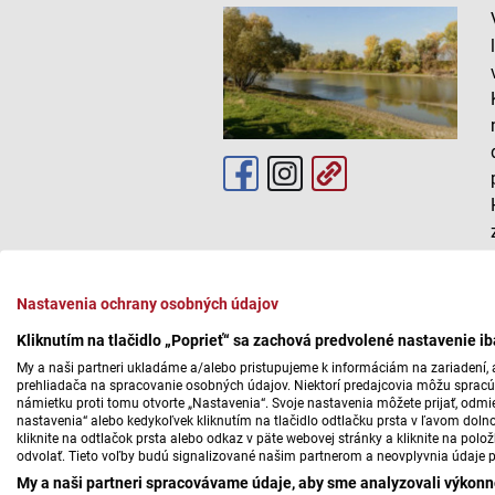
Nastavenia ochrany osobných údajov
Kliknutím na tlačidlo „Poprieť“ sa zachová predvolené nastavenie i
My a naši partneri ukladáme a/alebo pristupujeme k informáciám na zariadení, a
prehliadača na spracovanie osobných údajov. Niektorí predajcovia môžu sprac
námietku proti tomu otvorte „Nastavenia“. Svoje nastavenia môžete prijať, odmie
nastavenia“ alebo kedykoľvek kliknutím na tlačidlo odtlačku prsta v ľavom doln
kliknite na odtlačok prsta alebo odkaz v päte webovej stránky a kliknite na polo
odvolať. Tieto voľby budú signalizované našim partnerom a neovplyvnia údaje p
My a naši partneri spracovávame údaje, aby sme analyzovali výkonn