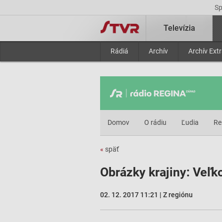
S
Televízia
Rádiá
Archív
Archív Ext
Domov
O rádiu
Ľudia
Re
«
späť
Obrázky krajiny: Veľk
02. 12. 2017 11:21 | Z regiónu