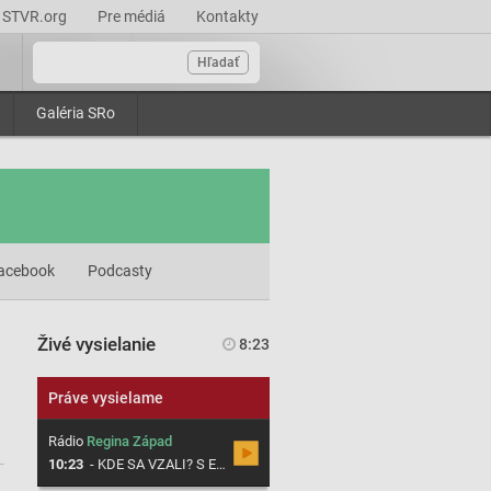
STVR.org
Pre médiá
Kontakty
Hľadať
Galéria SRo
acebook
Podcasty
Živé vysielanie
8:23
Práve vysielame
Rádio
Regina Západ
10:23
-
KDE SA VZALI? S Evou Vitekovou