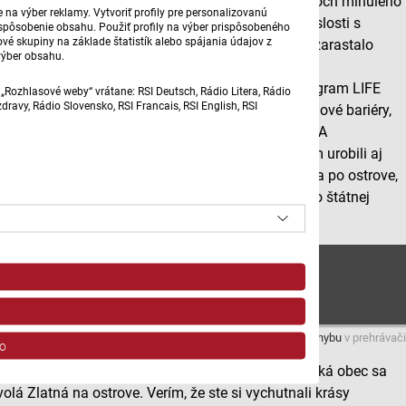
širokým Veľkolélskym ramenom. To bolo v 80. rokoch minulého
na výber reklamy. Vytvoriť profily pre personalizovanú
storočia odrezané od hlavného toku Dunaja v súvislosti s
prispôsobenie obsahu. Použiť profily na výber prispôsobeného
vé skupiny na základe štatistík alebo spájania údajov z
výstavbou vodného diela. Rameno sa zanášalo a zarastalo
výber obsahu.
stromami. V roku 2014 sa podarilo Bratislavskému
regionálnemu a ochranárskemu združeniu cez program LIFE
„Rozhlasové weby“ vrátane: RSI Deutsch, Rádio Litera, Rádio
ravy, Rádio Slovensko, RSI Francais, RSI English, RSI
vyčistiť rameno, odstránili sa násypy v ústí a betónové bariéry,
čo umožnilo opätovnú migráciu rýb k neresiskám. A
samozrejme cez projekty, ktoré financuje EU sa tam urobili aj
ďalšie úpravy. Mária Babinská sa opäť prechádzala po ostrove,
sprevádzali ju Silvia Halková z BROZu a krajinár zo štátnej
ochrany prírody Michal Deraj.
2. časť
Máte problém s prehrávaním?
Nahláste nám chybu
v prehrávači
o
Je to krajina, kde sa ryžovalo zlato, preto aj neďaleká obec sa
volá Zlatná na ostrove. Verím, že ste si vychutnali krásy