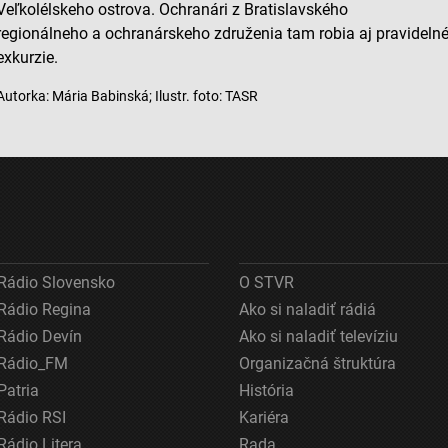
Veľkolélskeho ostrova. Ochranári z Bratislavského
regionálneho a ochranárskeho združenia tam robia aj pravideln
exkurzie.
Autorka: Mária Babinská; Ilustr. foto: TASR
ov z rôznych zdrojov
Rádio Slovensko
O STVR
Rádio Regina
Ako si naladiť rádiá
Rádio Devín
Ako si naladiť televíziu
Rádio_FM
Organizačná štruktúra
Patria
História
Rádio RSI
Kariéra
Rádio Litera
Rada