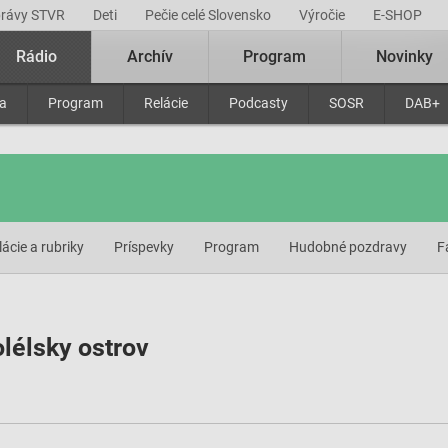
právy STVR
Deti
Pečie celé Slovensko
Výročie
E-SHOP
Rádio
Archív
Program
Novinky
ra
Program
Relácie
Podcasty
SOSR
DAB+
lácie a rubriky
Príspevky
Program
Hudobné pozdravy
F
olélsky ostrov