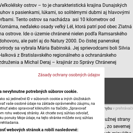
Veľkolélsky ostrov – to je charakteristická krajina Dunajských
luhov s pasienkami, lúkami, so solitérnymi dubmi aj hlavovými
vŕbami. Tento ostrov sa nachádza asi 10 kilometrov od
Komárna, neďaleko osady veľký Lél, ktorá patrí pod obec Zlatná
na ostrove. Ide o územie chránené nielen podľa Ramsarského
dohovoru, ale patrí aj do Natury 2000. Do čistej panenskej
prírody sa vybrala Mária Babinská. Jej sprievodcami boli Silvia
Halková z Bratislavského regionálneho a ochranárskeho
združenia a Michal Deraj – krajinár zo Správy Chránenej
krajinnej oblasti Dunajské Luhy.
Zásady ochrany osobných údajov
1. časť
ba nevyhnutne potrebných súborov cookie.
ko sú jedinečné ID v súboroch cookie a iných úložiskách
úvať vaše osobné údaje na základe oprávneného záujmu, na
Máte problém s prehrávaním?
Nahláste nám chybu
v prehrávači
tnuť alebo spravovať kliknutím na tlačidlo „Spravovať
om rohu webovej stránky. Ak chcete svoj súhlas odvolať,
žku ponuky Moje údaje, na tejto stránke môžete svoj súhlas
Dnes sa prechádzame po Veľkolélskom ostrove, z južnej strany
rehliadania.
je ohraničený mohutným hlavným korytom Dunaja, zo severnej
osť webových stránok a robili nasledovné: