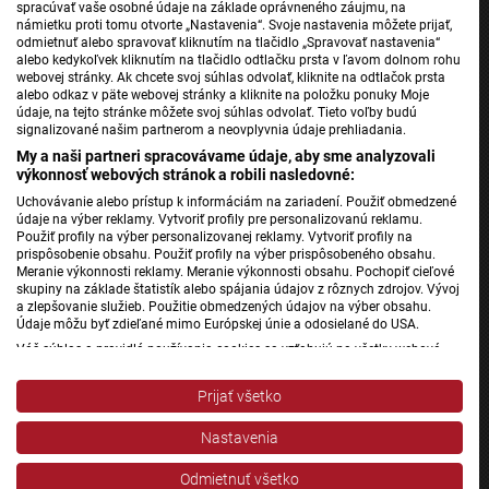
spracúvať vaše osobné údaje na základe oprávneného záujmu, na
námietku proti tomu otvorte „Nastavenia“. Svoje nastavenia môžete prijať,
odmietnuť alebo spravovať kliknutím na tlačidlo „Spravovať nastavenia“
alebo kedykoľvek kliknutím na tlačidlo odtlačku prsta v ľavom dolnom rohu
webovej stránky. Ak chcete svoj súhlas odvolať, kliknite na odtlačok prsta
Jednotka
alebo odkaz v päte webovej stránky a kliknite na položku ponuky Moje
údaje, na tejto stránke môžete svoj súhlas odvolať. Tieto voľby budú
Dvojka
signalizované našim partnerom a neovplyvnia údaje prehliadania.
24
My a naši partneri spracovávame údaje, aby sme analyzovali
výkonnosť webových stránok a robili nasledovné:
Šport
Uchovávanie alebo prístup k informáciám na zariadení. Použiť obmedzené
Správy STVR
údaje na výber reklamy. Vytvoriť profily pre personalizovanú reklamu.
Podcasty
Použiť profily na výber personalizovanej reklamy. Vytvoriť profily na
prispôsobenie obsahu. Použiť profily na výber prispôsobeného obsahu.
Mobilné aplikácie
Meranie výkonnosti reklamy. Meranie výkonnosti obsahu. Pochopiť cieľové
skupiny na základe štatistík alebo spájania údajov z rôznych zdrojov. Vývoj
a zlepšovanie služieb. Použitie obmedzených údajov na výber obsahu.
Údaje môžu byť zdieľané mimo Európskej únie a odosielané do USA.
Rádio Slovensko
Váš súhlas a pravidlá používania cookies sa vzťahujú na všetky webové
Rádio Regina
stránky „Rozhlasové weby“ vrátane: RSI Deutsch, Rádio Litera, Rádio Regina
Stred, Rádio Regina Západ, Rádio Patria, Rádio Devín, RTVS, Hudobné
Rádio Devín
Prijať všetko
pozdravy, Rádio Slovensko, RSI Francais, RSI English, RSI Slovensky, Rádio
Junior, RSI, Rádio Regina Východ, Rádio_FM, RSI Espanol, NEV.
Rádio_FM
Nastavenia
Zobraziť zoznam partnerov (1 predajcovia IAB)
Patria
Vaše údaje používame na nasledujúce účely:
Odmietnuť všetko
Rádio RSI