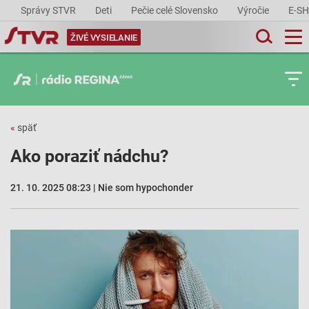
Správy STVR
Deti
Pečie celé Slovensko
Výročie
E-S
ŽIVÉ VYSIELANIE
«
späť
Ako poraziť nádchu?
21. 10. 2025 08:23 | Nie som hypochonder