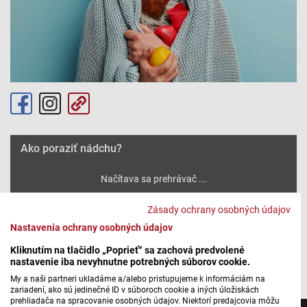
Ako poraziť nádchu?
Máte problém s prehrávaním?
Nahláste nám chybu
v prehrávači.
Zásady ochrany osobných údajov
Nastavenia ochrany osobných údajov
Kliknutím na tlačidlo „Poprieť“ sa zachová predvolené
Autorka: Darina Mikolášová
nastavenie iba nevyhnutne potrebných súborov cookie.
My a naši partneri ukladáme a/alebo pristupujeme k informáciám na
zariadení, ako sú jedinečné ID v súboroch cookie a iných úložiskách
prehliadača na spracovanie osobných údajov. Niektorí predajcovia môžu