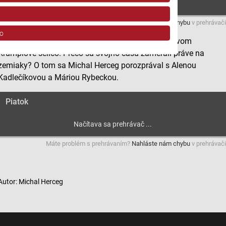
Máte problém s prehrávaním?
Nahláste nám chybu
v prehrávači
o
V Budmericiach už roky pripravujú podujatie s názvom
Krumplové šeličo. Prečo sa svojho času zamerali práve na
zemiaky? O tom sa Michal Herceg porozprával s Alenou
Kadlečíkovou a Máriou Rybeckou.
Piatok
ov z rôznych zdrojov
Máte problém s prehrávaním?
Nahláste nám chybu
v prehrávači
Autor: Michal Herceg