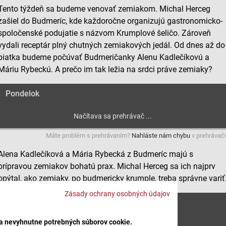
Tento týždeň sa budeme venovať zemiakom. Michal Herceg
zašiel do Budmeríc, kde každoročne organizujú gastronomicko-
spoločenské podujatie s názvom Krumplové šeličo. Zároveň
vydali receptár plný chutných zemiakových jedál. Od dnes až do
piatka budeme počúvať Budmeričanky Alenu Kadlečíkovú a
Máriu Rybeckú. A prečo im tak ležia na srdci práve zemiaky?
Pondelok
Máte problém s prehrávaním?
Nahláste nám chybu
v prehrávači
Alena Kadlečíková a Mária Rybecká z Budmeríc majú s
prípravou zemiakov bohatú prax. Michal Herceg sa ich najprv
opýtal, ako zemiaky, po budmericky krumple, treba správne variť
Zásady ochrany osobných údajov
Utorok
ba nevyhnutne potrebných súborov cookie.