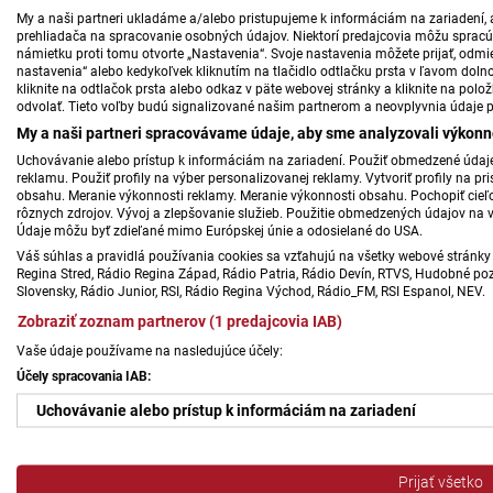
My a naši partneri ukladáme a/alebo pristupujeme k informáciám na zariadení, a
prehliadača na spracovanie osobných údajov. Niektorí predajcovia môžu sprac
námietku proti tomu otvorte „Nastavenia“. Svoje nastavenia môžete prijať, odmie
nastavenia“ alebo kedykoľvek kliknutím na tlačidlo odtlačku prsta v ľavom doln
kliknite na odtlačok prsta alebo odkaz v päte webovej stránky a kliknite na polo
odvolať. Tieto voľby budú signalizované našim partnerom a neovplyvnia údaje p
My a naši partneri spracovávame údaje, aby sme analyzovali výkonn
Uchovávanie alebo prístup k informáciám na zariadení. Použiť obmedzené údaje 
reklamu. Použiť profily na výber personalizovanej reklamy. Vytvoriť profily na 
obsahu. Meranie výkonnosti reklamy. Meranie výkonnosti obsahu. Pochopiť cieľo
rôznych zdrojov. Vývoj a zlepšovanie služieb. Použitie obmedzených údajov na 
Údaje môžu byť zdieľané mimo Európskej únie a odosielané do USA.
Váš súhlas a pravidlá používania cookies sa vzťahujú na všetky webové stránky 
Regina Stred, Rádio Regina Západ, Rádio Patria, Rádio Devín, RTVS, Hudobné pozd
Slovensky, Rádio Junior, RSI, Rádio Regina Východ, Rádio_FM, RSI Espanol, NEV.
Zobraziť zoznam partnerov (1 predajcovia IAB)
Vaše údaje používame na nasledujúce účely:
Účely spracovania IAB:
Uchovávanie alebo prístup k informáciám na zariadení
Použiť obmedzené údaje na výber reklamy
Prijať všetko