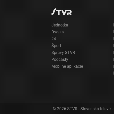
Účely spracovania, ktoré nie sú v kompetencii IAB:
Nevyhnutné
Výkonostné
Jednotka
Dvojka
Funkčné
24
Šport
Reklama
Správy STVR
Podcasty
Mobilné aplikácie
© 2026 STVR - Slovenská televízia