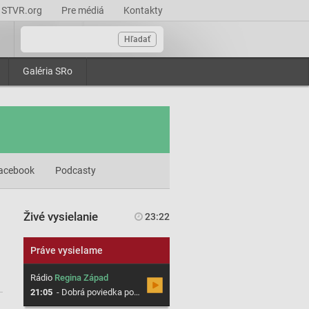
STVR.org
Pre médiá
Kontakty
Hľadať
Galéria SRo
acebook
Podcasty
Živé vysielanie
23:22
Práve vysielame
Rádio
Regina Západ
21:05
-
Dobrá poviedka poteší