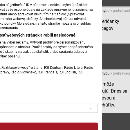
ko sú jedinečné ID v súboroch cookie a iných úložiskách
úvať vaše osobné údaje na základe oprávneného záujmu, na
Máte problém s prehrávaním?
Nahláste nám chybu
v prehrávači
tnuť alebo spravovať kliknutím na tlačidlo „Spravovať
om rohu webovej stránky. Ak chcete svoj súhlas odvolať,
Bez zemiakov by to v kuchyni išlo len ťažko. Budmeričanky
žku ponuky Moje údaje, na tejto stránke môžete svoj súhlas
Alena Kadlečíková a Mária Rybecká Michalovi Hercegovi
rehliadania.
povedali, že s "krumplami" sa to dá aj nasladko.
osť webových stránok a robili nasledovné:
na výber reklamy. Vytvoriť profily pre personalizovanú
prispôsobenie obsahu. Použiť profily na výber prispôsobeného
Streda
vé skupiny na základe štatistík alebo spájania údajov z
výber obsahu.
„Rozhlasové weby“ vrátane: RSI Deutsch, Rádio Litera, Rádio
ravy, Rádio Slovensko, RSI Francais, RSI English, RSI
Máte problém s prehrávaním?
Nahláste nám chybu
v prehrávači
Zemiaky používame pri varení bežne, ale vždy nás môže
prekvapiť rozmanitosť jedál, ktoré sa z nich pripravujú. Dnes sa
Michal Herceg s Budmeričankami Alenou Kadlečíkovou a
Máriou Rybeckou zameral na slané zemiakové pochúťky.
Štvrtok