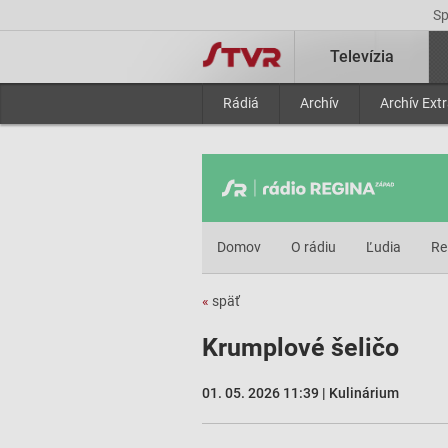
S
Televízia
Rádiá
Archív
Archív Ext
Domov
O rádiu
Ľudia
Re
«
späť
Krumplové šeličo
01. 05. 2026 11:39 | Kulinárium