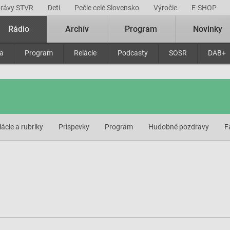
právy STVR
Deti
Pečie celé Slovensko
Výročie
E-SHOP
Rádio
Archív
Program
Novinky
ra
Program
Relácie
Podcasty
SOSR
DAB+
lácie a rubriky
Príspevky
Program
Hudobné pozdravy
F