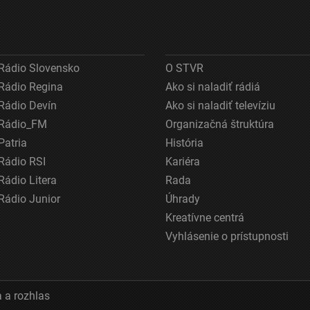
Rádio Slovensko
O STVR
Rádio Regina
Ako si naladiť rádiá
Rádio Devín
Ako si naladiť televíziu
Rádio_FM
Organizačná štruktúra
Patria
História
Rádio RSI
Kariéra
Rádio Litera
Rada
Rádio Junior
Úhrady
Kreatívne centrá
Vyhlásenie o prístupnosti
 a rozhlas