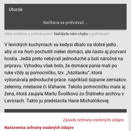
Utorok
Máte problém s prehrávaním?
Nahláste nám chybu
v prehrávači.
V levických kuchyniach sa kedysi dbalo na dobré jedlo ,
aby si na ňom pochutili nielen domáci, ale často aj pozvaní
hostia. Jedlá preto nebývali jednoduché a boli náročné na
prípravu. Výhodou však bolo, že domáce panie mali po
ruke vždy aj pomocníčku, tzv. „házilanku“, ktorá
vykonávala jednoduché práce napríklad šúpanie zemiakov,
zeleniny, miešanie či šľahanie. Takúto pomocníčku mala aj
žena, ktorá zaujala Martu Švolíkovú zo Štátneho archívu v
Leviciach. Takto ju predstavila Hane Michalčíkovej.
Streda
Zásady ochrany osobných údajov
Nastavenia ochrany osobných údajov