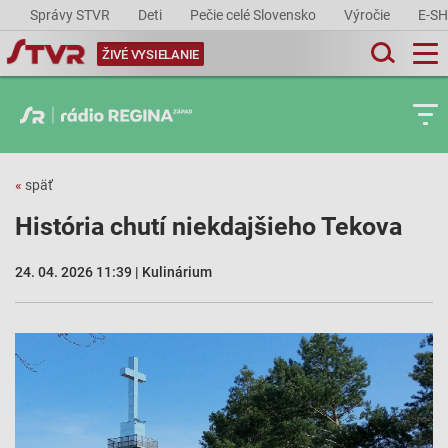
Správy STVR
Deti
Pečie celé Slovensko
Výročie
E-S
ŽIVÉ VYSIELANIE
«
späť
História chutí niekdajšieho Tekova
24. 04. 2026 11:39 | Kulinárium