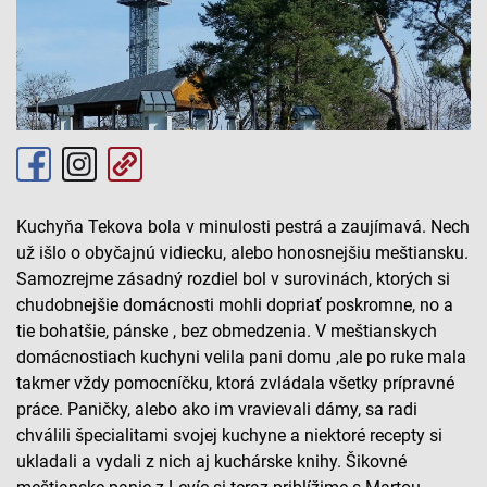
Kuchyňa Tekova bola v minulosti pestrá a zaujímavá. Nech
už išlo o obyčajnú vidiecku, alebo honosnejšiu meštiansku.
Samozrejme zásadný rozdiel bol v surovinách, ktorých si
chudobnejšie domácnosti mohli dopriať poskromne, no a
tie bohatšie, pánske , bez obmedzenia. V meštianskych
domácnostiach kuchyni velila pani domu ,ale po ruke mala
takmer vždy pomocníčku, ktorá zvládala všetky prípravné
práce. Paničky, alebo ako im vravievali dámy, sa radi
chválili špecialitami svojej kuchyne a niektoré recepty si
ukladali a vydali z nich aj kuchárske knihy. Šikovné