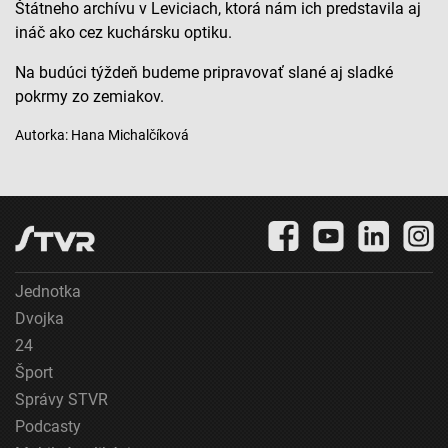
Štátneho archívu v Leviciach, ktorá nám ich predstavila aj
Meranie výkonnosti obsahu
ináč ako cez kuchársku optiku.
Pochopiť cieľové skupiny na základe štatistík
Na budúci týždeň budeme pripravovať slané aj sladké
alebo spájania údajov z rôznych zdrojov
pokrmy zo zemiakov.
Vývoj a zlepšovanie služieb
Autorka: Hana Michalčíková
Použitie obmedzených údajov na výber obsahu
Špeciálne funkcie IAB:
Používanie presných údajov o geografickej
polohe
Identifikácia zariadení na základe aktívne
Jednotka
vyžiadaných informácií
Dvojka
Účely spracovania, ktoré nie sú v kompetencii IAB:
24
Nevyhnutné
Šport
Správy STVR
Výkonostné
Podcasty
Funkčné