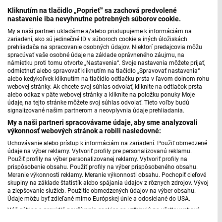
Kliknutím na tlačidlo „Poprieť“ sa zachová predvolené
Máte problém s prehrávaním?
Nahláste nám chybu
v prehrávači.
nastavenie iba nevyhnutne potrebných súborov cookie.
Skúsme si teraz predstaviť Levice v 30. rokoch minulého
My a naši partneri ukladáme a/alebo pristupujeme k informáciám na
zariadení, ako sú jedinečné ID v súboroch cookie a iných úložiskách
storočia. Mali niečo cez 10 000 obyvateľov, rozvíjajúci sa
prehliadača na spracovanie osobných údajov. Niektorí predajcovia môžu
obchod a výnosné poľnohospodárstvo. Bol tu bohatý
spracúvať vaše osobné údaje na základe oprávneného záujmu, na
námietku proti tomu otvorte „Nastavenia“. Svoje nastavenia môžete prijať,
spoločenský život a mestské panie sa pretekali v tom, kto
odmietnuť alebo spravovať kliknutím na tlačidlo „Spravovať nastavenia“
receptami z vlastnej kuchyne zaujme mešťanov najviac?
alebo kedykoľvek kliknutím na tlačidlo odtlačku prsta v ľavom dolnom rohu
webovej stránky. Ak chcete svoj súhlas odvolať, kliknite na odtlačok prsta
Bola medzi nimi aj žena, ktorej recepty vďaka zachovaným
alebo odkaz v päte webovej stránky a kliknite na položku ponuky Moje
historickým kuchárkam ,existujú dodnes. Hane
údaje, na tejto stránke môžete svoj súhlas odvolať. Tieto voľby budú
signalizované našim partnerom a neovplyvnia údaje prehliadania.
Michalčíkovej o nej porozprávala Marta Švolíková zo
My a naši partneri spracovávame údaje, aby sme analyzovali
Štátneho archívu v Leviciach.
výkonnosť webových stránok a robili nasledovné:
Uchovávanie alebo prístup k informáciám na zariadení. Použiť obmedzené
Štvrtok
údaje na výber reklamy. Vytvoriť profily pre personalizovanú reklamu.
Použiť profily na výber personalizovanej reklamy. Vytvoriť profily na
prispôsobenie obsahu. Použiť profily na výber prispôsobeného obsahu.
Meranie výkonnosti reklamy. Meranie výkonnosti obsahu. Pochopiť cieľové
skupiny na základe štatistík alebo spájania údajov z rôznych zdrojov. Vývoj
a zlepšovanie služieb. Použitie obmedzených údajov na výber obsahu.
Máte problém s prehrávaním?
Nahláste nám chybu
v prehrávači.
Údaje môžu byť zdieľané mimo Európskej únie a odosielané do USA.
Oblasť v okolí Levíc má priaznivé podmienky pre
Váš súhlas a pravidlá používania cookies sa vzťahujú na všetky webové
stránky „Rozhlasové weby“ vrátane: RSI Deutsch, Rádio Litera, Rádio Regina