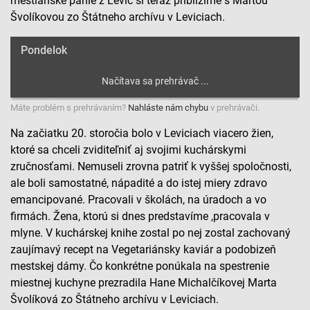
meštianske panie z Levíc si teraz priblížime s Martou
Švolíkovou zo Štátneho archívu v Leviciach.
Pondelok
Máte problém s prehrávaním?
Nahláste nám chybu
v prehrávači.
Na začiatku 20. storočia bolo v Leviciach viacero žien,
ktoré sa chceli zviditeľniť aj svojimi kuchárskymi
zručnosťami. Nemuseli zrovna patriť k vyššej spoločnosti,
ale boli samostatné, nápadité a do istej miery zdravo
emancipované. Pracovali v školách, na úradoch a vo
firmách. Žena, ktorú si dnes predstavíme ,pracovala v
mlyne. V kuchárskej knihe zostal po nej zostal zachovaný
zaujímavý recept na Vegetariánsky kaviár a podobizeň
mestskej dámy. Čo konkrétne ponúkala na spestrenie
miestnej kuchyne prezradila Hane Michalčíkovej Marta
Švolíková zo Štátneho archívu v Leviciach.