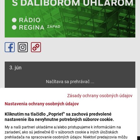
3. jún
Máte problém s prehrávaním?
Nahláste nám chybu
v prehrávači.
Zásady ochrany osobných údajov
Nastavenia ochrany osobných údajov
Kliknutím na tlačidlo „Poprieť“ sa zachová predvolené
Autor: Dalibor Uhlár
nastavenie iba nevyhnutne potrebných súborov cookie.
My a naši partneri ukladáme a/alebo pristupujeme k informáciám na
zariadení, ako sú jedinečné ID v súboroch cookie a iných úložiskách
prehliadača na spracovanie osobných údajov. Niektorí predajcovia môžu