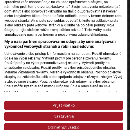
spracúvať vaše osobné údaje na základe oprávneného záujmu, na
námietku proti tomu otvorte „Nastavenia“. Svoje nastavenia môžete prijať,
odmietnuť alebo spravovať kliknutím na tlačidlo „Spravovať nastavenia“
alebo kedykoľvek kliknutím na tlačidlo odtlačku prsta v ľavom dolnom rohu
webovej stránky. Ak chcete svoj súhlas odvolať, kliknite na odtlačok prsta
Jednotka
alebo odkaz v päte webovej stránky a kliknite na položku ponuky Moje
údaje, na tejto stránke môžete svoj súhlas odvolať. Tieto voľby budú
Dvojka
signalizované našim partnerom a neovplyvnia údaje prehliadania.
24
My a naši partneri spracovávame údaje, aby sme analyzovali
výkonnosť webových stránok a robili nasledovné:
Šport
Uchovávanie alebo prístup k informáciám na zariadení. Použiť obmedzené
Správy STVR
údaje na výber reklamy. Vytvoriť profily pre personalizovanú reklamu.
Podcasty
Použiť profily na výber personalizovanej reklamy. Vytvoriť profily na
prispôsobenie obsahu. Použiť profily na výber prispôsobeného obsahu.
Mobilné aplikácie
Meranie výkonnosti reklamy. Meranie výkonnosti obsahu. Pochopiť cieľové
skupiny na základe štatistík alebo spájania údajov z rôznych zdrojov. Vývoj
a zlepšovanie služieb. Použitie obmedzených údajov na výber obsahu.
Údaje môžu byť zdieľané mimo Európskej únie a odosielané do USA.
Rádio Slovensko
Váš súhlas a pravidlá používania cookies sa vzťahujú na všetky webové
Rádio Regina
stránky „Rozhlasové weby“ vrátane: RSI Deutsch, Rádio Litera, Rádio Regina
Stred, Rádio Regina Západ, Rádio Patria, Rádio Devín, RTVS, Hudobné
Rádio Devín
Prijať všetko
pozdravy, Rádio Slovensko, RSI Francais, RSI English, RSI Slovensky, Rádio
Junior, RSI, Rádio Regina Východ, Rádio_FM, RSI Espanol, NEV.
Rádio_FM
Nastavenia
Zobraziť zoznam partnerov (1 predajcovia IAB)
Patria
Vaše údaje používame na nasledujúce účely:
Odmietnuť všetko
Rádio RSI