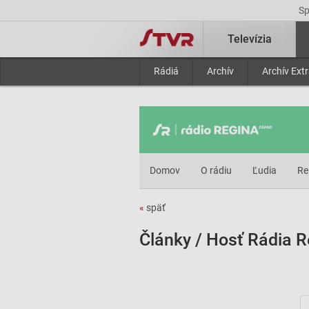
S
Televízia
Rádiá
Archív
Archív Ext
Domov
O rádiu
Ľudia
Re
«
späť
Články / Hosť Rádia R