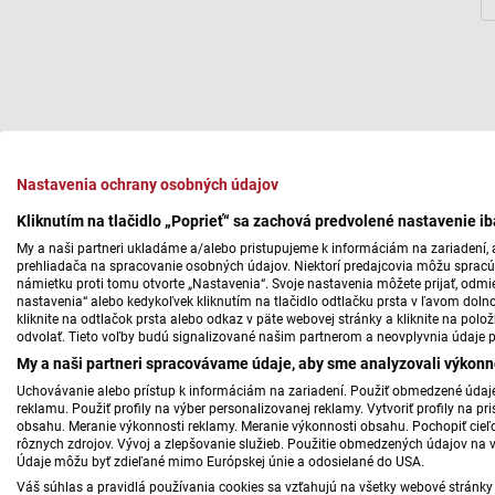
Nastavenia ochrany osobných údajov
Kliknutím na tlačidlo „Poprieť“ sa zachová predvolené nastavenie i
My a naši partneri ukladáme a/alebo pristupujeme k informáciám na zariadení, a
prehliadača na spracovanie osobných údajov. Niektorí predajcovia môžu sprac
námietku proti tomu otvorte „Nastavenia“. Svoje nastavenia môžete prijať, odmie
nastavenia“ alebo kedykoľvek kliknutím na tlačidlo odtlačku prsta v ľavom doln
kliknite na odtlačok prsta alebo odkaz v päte webovej stránky a kliknite na polo
odvolať. Tieto voľby budú signalizované našim partnerom a neovplyvnia údaje p
My a naši partneri spracovávame údaje, aby sme analyzovali výkonn
Uchovávanie alebo prístup k informáciám na zariadení. Použiť obmedzené údaje 
reklamu. Použiť profily na výber personalizovanej reklamy. Vytvoriť profily na 
obsahu. Meranie výkonnosti reklamy. Meranie výkonnosti obsahu. Pochopiť cieľo
rôznych zdrojov. Vývoj a zlepšovanie služieb. Použitie obmedzených údajov na 
Údaje môžu byť zdieľané mimo Európskej únie a odosielané do USA.
Váš súhlas a pravidlá používania cookies sa vzťahujú na všetky webové stránky 