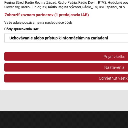
Regina Stred, Rádio Regina Západ, Rádio Patria, Rádio Devín, RTVS, Hudobné pozd
Slovensky, Rádio Junior, RSI, Rádio Regina Východ, Rádio_FM, RSI Espanol, NEV.
Zobraziť zoznam partnerov (1 predajcovia IAB)
Vaše údaje používame na nasledujúce účely:
Účely spracovania IAB:
Uchovávanie alebo prístup k informáciám na zariadení
Použiť obmedzené údaje na výber reklamy
Prijať všetko
Vytvoriť profily pre personalizovanú reklamu
Nastavenia
Použiť profily na výber personalizovanej reklamy
Odmietnuť všetk
Vytvoriť profily na prispôsobenie obsahu
Použiť profily na výber prispôsobeného obsahu
Meranie výkonnosti reklamy
Meranie výkonnosti obsahu