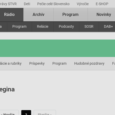
právy STVR
Deti
Pečie celé Slovensko
Výročie
E-SHOP
Rádio
Archív
Program
Novinky
ra
Program
Relácie
Podcasty
SOSR
DAB+
lácie a rubriky
Príspevky
Program
Hudobné pozdravy
F
egina
« Novšie
3
Staršie »