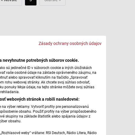
Zásady ochrany osobných údajov
ba nevyhnutne potrebných súborov cookie.
ko sú jedinečné ID v súboroch cookie a iných úložiskách
úvať vaše osobné údaje na základe oprávneného záujmu, na
tnuť alebo spravovať kliknutím na tlačidlo „Spravovať
om rohu webovej stránky. Ak chcete svoj súhlas odvolať,
žku ponuky Moje údaje, na tejto stránke môžete svoj súhlas
rehliadania.
osť webových stránok a robili nasledovné:
na výber reklamy. Vytvoriť profily pre personalizovanú
prispôsobenie obsahu. Použiť profily na výber prispôsobeného
vé skupiny na základe štatistík alebo spájania údajov z
výber obsahu.
„Rozhlasové weby“ vrátane: RSI Deutsch, Rádio Litera, Rádio