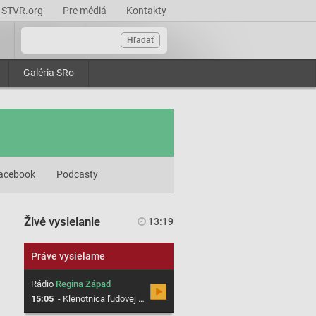
STVR.org
Pre médiá
Kontakty
Hľadať
Galéria SRo
acebook
Podcasty
Živé vysielanie
13:19
Práve vysielame
Rádio
Regina Západ
15:05
-
Klenotnica ľudovej hudby