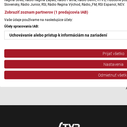
Slovensky, Rádio Junior, RSI, Rádio Regina Východ, Rádio_FM, RSI Espanol, NEV.
Zobraziť zoznam partnerov (1 predajcovia IAB)
Vaše údaje používame na nasledujúce účely:
Účely spracovania IAB:
Uchovávanie alebo prístup k informáciám na zariadení
Použiť obmedzené údaje na výber reklamy
Prijať všetko
Vytvoriť profily pre personalizovanú reklamu
Nastavenia
Použiť profily na výber personalizovanej reklamy
Odmietnuť všetk
Vytvoriť profily na prispôsobenie obsahu
Použiť profily na výber prispôsobeného obsahu
Meranie výkonnosti reklamy
Meranie výkonnosti obsahu