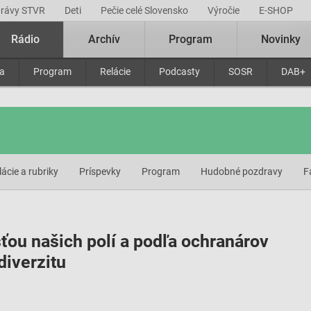
právy STVR
Deti
Pečie celé Slovensko
Výročie
E-SHOP
Rádio
Archív
Program
Novinky
ra
Program
Relácie
Podcasty
SOSR
DAB+
lácie a rubriky
Príspevky
Program
Hudobné pozdravy
F
sťou našich polí a podľa ochranárov
diverzitu