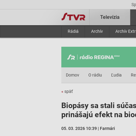
S
Televízia
Rádiá
Archív
Archív Ext
Domov
O rádiu
Ľudia
Re
«
späť
Biopásy sa stali súča
prinášajú efekt na bio
05. 03. 2026 10:39 | Farmári