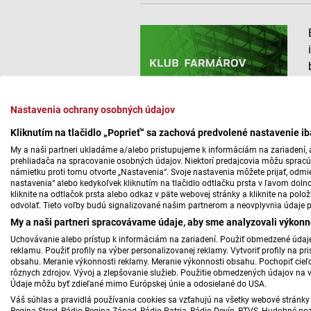
Nastavenia ochrany osobných údajov
Kliknutím na tlačidlo „Poprieť“ sa zachová predvolené nastavenie i
My a naši partneri ukladáme a/alebo pristupujeme k informáciám na zariadení, a
prehliadača na spracovanie osobných údajov. Niektorí predajcovia môžu sprac
námietku proti tomu otvorte „Nastavenia“. Svoje nastavenia môžete prijať, odmie
nastavenia“ alebo kedykoľvek kliknutím na tlačidlo odtlačku prsta v ľavom doln
kliknite na odtlačok prsta alebo odkaz v päte webovej stránky a kliknite na polo
odvolať. Tieto voľby budú signalizované našim partnerom a neovplyvnia údaje p
My a naši partneri spracovávame údaje, aby sme analyzovali výkonn
Uchovávanie alebo prístup k informáciám na zariadení. Použiť obmedzené údaje 
reklamu. Použiť profily na výber personalizovanej reklamy. Vytvoriť profily na 
obsahu. Meranie výkonnosti reklamy. Meranie výkonnosti obsahu. Pochopiť cieľo
rôznych zdrojov. Vývoj a zlepšovanie služieb. Použitie obmedzených údajov na 
Údaje môžu byť zdieľané mimo Európskej únie a odosielané do USA.
Váš súhlas a pravidlá používania cookies sa vzťahujú na všetky webové stránky 
Regina Stred, Rádio Regina Západ, Rádio Patria, Rádio Devín, RTVS, Hudobné pozd