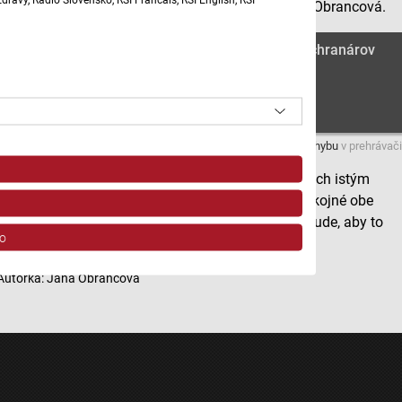
ploche asi 10 tisíc hektárov. Téme sa venuje Jana Obrancová.
Biopásy sa stali súčasťou našich polí a podľa ochranárov
prinášajú efekt na biodiverzitu II.
Máte problém s prehrávaním?
Nahláste nám chybu
v prehrávači
Tvorba biopásov si u nás prešla v posledných rokoch istým
vývojom a zdá sa, že teraz sú s ekoschémami spokojné obe
strany - aj ochranári, aj poľnohospodári. Dôležité bude, aby to
o
tak zostalo aj do budúcnosti.
Autorka: Jana Obrancová