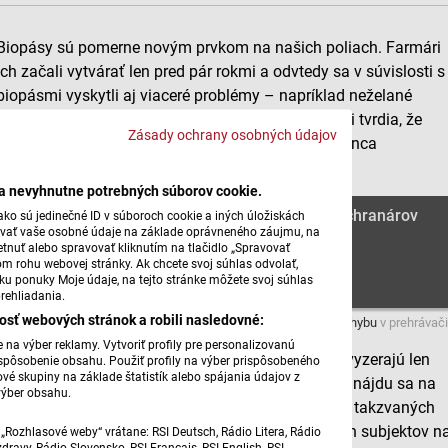
Biopásy sú pomerne novým prvkom na našich poliach. Farmári
ich začali vytvárať len pred pár rokmi a odvtedy sa v súvislosti s
biopásmi vyskytli aj viaceré problémy – napríklad neželané
buriny, ale aj škodcovia. Na druhej strane ochranári tvrdia, že
Zásady ochrany osobných údajov
tieto prvky svoj efekt pre krajinu priniesli, a to dokonca
prekvapivo skoro. Viac vie Jana Obrancová.
ba nevyhnutne potrebných súborov cookie.
Biopásy sa stali súčasťou našich polí a podľa ochranárov
ko sú jedinečné ID v súboroch cookie a iných úložiskách
úvať vaše osobné údaje na základe oprávneného záujmu, na
prinášajú efekt na biodiverzitu I.
tnuť alebo spravovať kliknutím na tlačidlo „Spravovať
om rohu webovej stránky. Ak chcete svoj súhlas odvolať,
žku ponuky Moje údaje, na tejto stránke môžete svoj súhlas
rehliadania.
osť webových stránok a robili nasledovné:
Máte problém s prehrávaním?
Nahláste nám chybu
v prehrávači
na výber reklamy. Vytvoriť profily pre personalizovanú
Aj na Slovensku už polia v mnohých regiónoch nevyzerajú len
prispôsobenie obsahu. Použiť profily na výber prispôsobeného
vé skupiny na základe štatistík alebo spájania údajov z
ako rozsiahle a nikde nekončiace monokultúry, ale nájdu sa na
výber obsahu.
nich aj prvky podporujúce biodiverzitu. Vlani sa do takzvaných
ekoschém zapojilo vyše 1200 poľnohospodárskych subjektov n
„Rozhlasové weby“ vrátane: RSI Deutsch, Rádio Litera, Rádio
ravy, Rádio Slovensko, RSI Francais, RSI English, RSI