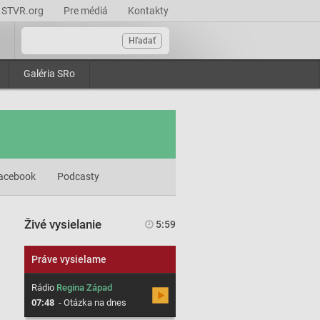
STVR.org
Pre médiá
Kontakty
Hľadať
Galéria SRo
acebook
Podcasty
Živé vysielanie
5:59
Práve vysielame
Rádio
Regina Západ
07:48
-
Otázka na dnes