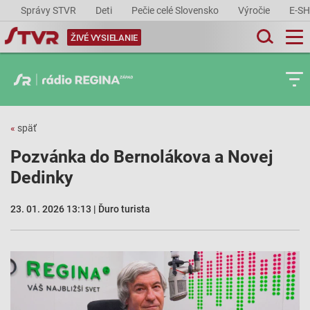
Správy STVR
Deti
Pečie celé Slovensko
Výročie
E-S
ŽIVÉ VYSIELANIE
«
späť
Pozvánka do Bernolákova a Novej
Dedinky
23. 01. 2026 13:13 | Ďuro turista