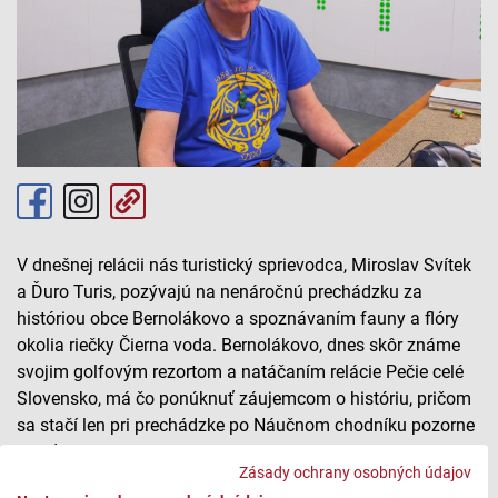
V dnešnej relácii nás turistický sprievodca, Miroslav Svítek
a Ďuro Turis, pozývajú na nenáročnú prechádzku za
históriou obce Bernolákovo a spoznávaním fauny a flóry
okolia riečky Čierna voda. Bernolákovo, dnes skôr známe
svojim golfovým rezortom a natáčaním relácie Pečie celé
Slovensko, má čo ponúknuť záujemcom o históriu, pričom
sa stačí len pri prechádzke po Náučnom chodníku pozorne
dívať.
Zásady ochrany osobných údajov