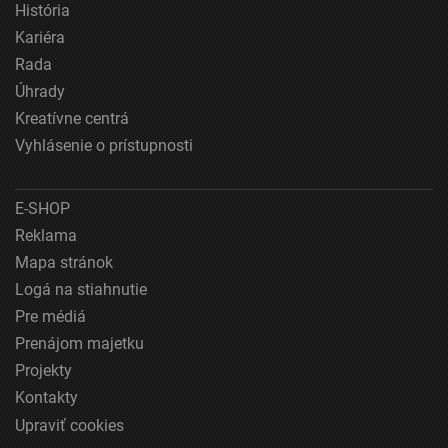
História
Meranie výkonnosti obsahu
Kariéra
Rada
Pochopiť cieľové skupiny na základe štatistík
Úhrady
alebo spájania údajov z rôznych zdrojov
Kreatívne centrá
Vývoj a zlepšovanie služieb
Vyhlásenie o prístupnosti
Použitie obmedzených údajov na výber obsahu
E-SHOP
Špeciálne funkcie IAB:
Reklama
Používanie presných údajov o geografickej
polohe
Mapa stránok
Logá na stiahnutie
Identifikácia zariadení na základe aktívne
vyžiadaných informácií
Pre médiá
Prenájom majetku
Účely spracovania, ktoré nie sú v kompetencii IAB:
Projekty
Nevyhnutné
Kontakty
Výkonostné
Upraviť cookies