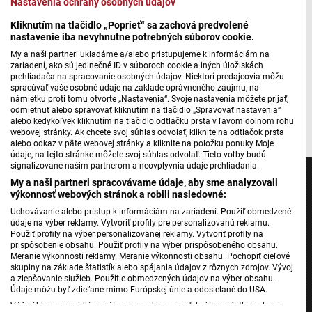
Nastavenia ochrany osobných údajov
Pozvánka do Bernolákova a Novej Dedinky
Kliknutím na tlačidlo „Poprieť“ sa zachová predvolené
nastavenie iba nevyhnutne potrebných súborov cookie.
My a naši partneri ukladáme a/alebo pristupujeme k informáciám na
Máte problém s prehrávaním?
Nahláste nám chybu
v prehrávači.
zariadení, ako sú jedinečné ID v súboroch cookie a iných úložiskách
prehliadača na spracovanie osobných údajov. Niektorí predajcovia môžu
spracúvať vaše osobné údaje na základe oprávneného záujmu, na
námietku proti tomu otvorte „Nastavenia“. Svoje nastavenia môžete prijať,
odmietnuť alebo spravovať kliknutím na tlačidlo „Spravovať nastavenia“
Autor: Juraj Turis
alebo kedykoľvek kliknutím na tlačidlo odtlačku prsta v ľavom dolnom rohu
webovej stránky. Ak chcete svoj súhlas odvolať, kliknite na odtlačok prsta
alebo odkaz v päte webovej stránky a kliknite na položku ponuky Moje
údaje, na tejto stránke môžete svoj súhlas odvolať. Tieto voľby budú
signalizované našim partnerom a neovplyvnia údaje prehliadania.
My a naši partneri spracovávame údaje, aby sme analyzovali
výkonnosť webových stránok a robili nasledovné:
Uchovávanie alebo prístup k informáciám na zariadení. Použiť obmedzené
Jednotka
údaje na výber reklamy. Vytvoriť profily pre personalizovanú reklamu.
Použiť profily na výber personalizovanej reklamy. Vytvoriť profily na
Dvojka
prispôsobenie obsahu. Použiť profily na výber prispôsobeného obsahu.
Meranie výkonnosti reklamy. Meranie výkonnosti obsahu. Pochopiť cieľové
24
skupiny na základe štatistík alebo spájania údajov z rôznych zdrojov. Vývoj
a zlepšovanie služieb. Použitie obmedzených údajov na výber obsahu.
Šport
Údaje môžu byť zdieľané mimo Európskej únie a odosielané do USA.
Správy STVR
Váš súhlas a pravidlá používania cookies sa vzťahujú na všetky webové