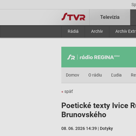
S
Televízia
Rádiá
Archív
Archív Ext
Domov
O rádiu
Ľudia
Re
«
späť
Poetické texty Ivice R
Brunovského
08. 06. 2026 14:39 | Dotyky