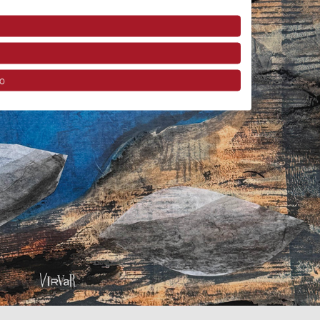
o
ov z rôznych zdrojov