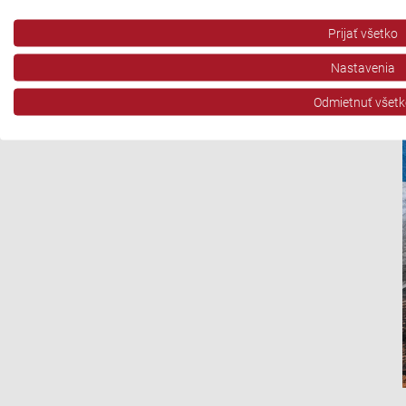
Použiť obmedzené údaje na výber reklamy
Prijať všetko
Vytvoriť profily pre personalizovanú reklamu
Nastavenia
Použiť profily na výber personalizovanej reklamy
Odmietnuť všetk
Vytvoriť profily na prispôsobenie obsahu
Použiť profily na výber prispôsobeného obsahu
Meranie výkonnosti reklamy
Meranie výkonnosti obsahu
Pochopiť cieľové skupiny na základe štatistík alebo spájania údaj
Vývoj a zlepšovanie služieb
Použitie obmedzených údajov na výber obsahu
Špeciálne funkcie IAB:
Používanie presných údajov o geografickej polohe