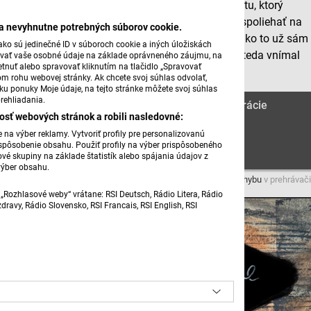
mu texty chodila čítať do bratislavského antikvariátu, ktorý
kedysi založil. Aj keď sa už umelec nemôže úplne spoliehať na
ba nevyhnutne potrebných súborov cookie.
svoj zrak, imaginácia a fantázia ho neopúšťajú a ako to už sám
ko sú jedinečné ID v súboroch cookie a iných úložiskách
povedal, všetko dôležité sa odohráva v hlave. Ako teda vnímal
úvať vaše osobné údaje na základe oprávneného záujmu, na
tnuť alebo spravovať kliknutím na tlačidlo „Spravovať
Ivicinu poéziu?
om rohu webovej stránky. Ak chcete svoj súhlas odvolať,
žku ponuky Moje údaje, na tejto stránke môžete svoj súhlas
rehliadania.
Poetické texty Ivice Ruttkayovej podporujú ilustrácie
osť webových stránok a robili nasledovné:
Daniela Brunovského II.
na výber reklamy. Vytvoriť profily pre personalizovanú
prispôsobenie obsahu. Použiť profily na výber prispôsobeného
vé skupiny na základe štatistík alebo spájania údajov z
výber obsahu.
Máte problém s prehrávaním?
Nahláste nám chybu
v prehrávači
„Rozhlasové weby“ vrátane: RSI Deutsch, Rádio Litera, Rádio
ravy, Rádio Slovensko, RSI Francais, RSI English, RSI