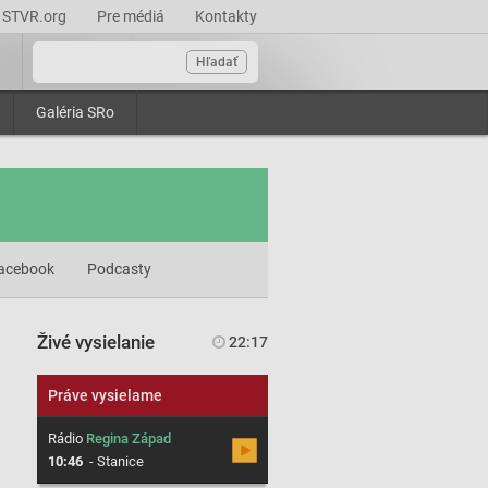
STVR.org
Pre médiá
Kontakty
Hľadať
Galéria SRo
acebook
Podcasty
Živé vysielanie
22:17
Práve vysielame
Rádio
Regina Západ
10:46
-
Stanice