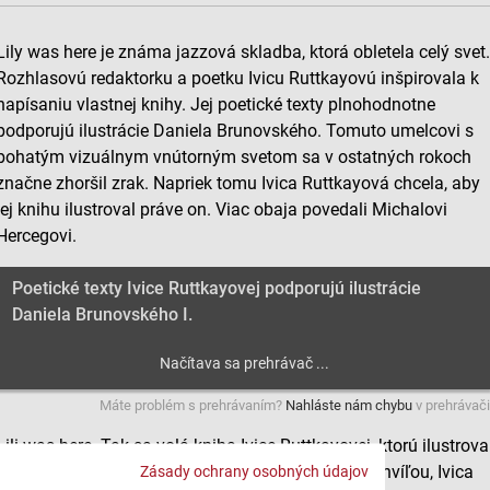
Lily was here je známa jazzová skladba, ktorá obletela celý svet
Rozhlasovú redaktorku a poetku Ivicu Ruttkayovú inšpirovala k
napísaniu vlastnej knihy. Jej poetické texty plnohodnotne
podporujú ilustrácie Daniela Brunovského. Tomuto umelcovi s
bohatým vizuálnym vnútorným svetom sa v ostatných rokoch
značne zhoršil zrak. Napriek tomu Ivica Ruttkayová chcela, aby
jej knihu ilustroval práve on. Viac obaja povedali Michalovi
Hercegovi.
Poetické texty Ivice Ruttkayovej podporujú ilustrácie
Daniela Brunovského I.
Máte problém s prehrávaním?
Nahláste nám chybu
v prehrávači
Lili was here. Tak sa volá kniha Ivice Ruttkayovej, ktorú ilustrova
výtvarník Daniel Brunovský. Ako sme počuli pred chvíľou, Ivica
Zásady ochrany osobných údajov