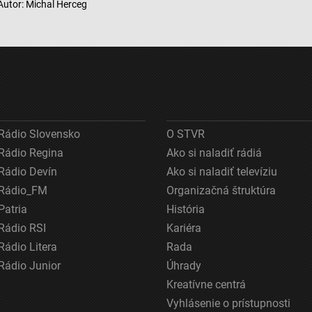
Autor: Michal Herceg
Rádio Slovensko
O STVR
Rádio Regina
Ako si naladiť rádiá
Rádio Devín
Ako si naladiť televíziu
Rádio_FM
Organizačná štruktúra
Patria
História
Rádio RSI
Kariéra
Rádio Litera
Rada
Rádio Junior
Úhrady
Kreatívne centrá
Vyhlásenie o prístupnosti