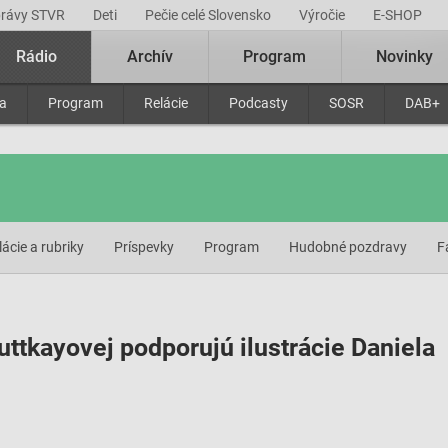
právy STVR
Deti
Pečie celé Slovensko
Výročie
E-SHOP
Rádio
Archív
Program
Novinky
ra
Program
Relácie
Podcasty
SOSR
DAB+
lácie a rubriky
Príspevky
Program
Hudobné pozdravy
F
uttkayovej podporujú ilustrácie Daniela