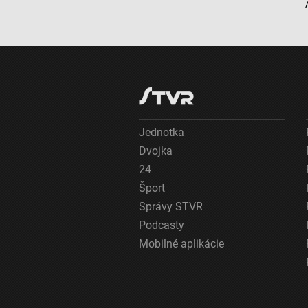
Identifikácia zariadení na základe aktívne vyžiadaných informácií
Účely spracovania, ktoré nie sú v kompetencii IAB:
Nevyhnutné
Výkonostné
Funkčné
Jednotka
Dvojka
Reklama
24
Šport
Správy STVR
Podcasty
Mobilné aplikácie