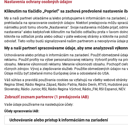
Nastavenia ochrany osobných údajov
Kliknutím na tlačidlo „Poprieť“ sa zachová predvolené nastavenie i
My a naši partneri ukladáme a/alebo pristupujeme k informáciám na zariadení, a
prehliadača na spracovanie osobných údajov. Niektorí predajcovia môžu sprac
námietku proti tomu otvorte „Nastavenia“. Svoje nastavenia môžete prijať, odmie
nastavenia“ alebo kedykoľvek kliknutím na tlačidlo odtlačku prsta v ľavom doln
kliknite na odtlačok prsta alebo odkaz v päte webovej stránky a kliknite na polo
odvolať. Tieto voľby budú signalizované našim partnerom a neovplyvnia údaje p
My a naši partneri spracovávame údaje, aby sme analyzovali výkonn
Uchovávanie alebo prístup k informáciám na zariadení. Použiť obmedzené údaje 
reklamu. Použiť profily na výber personalizovanej reklamy. Vytvoriť profily na 
obsahu. Meranie výkonnosti reklamy. Meranie výkonnosti obsahu. Pochopiť cieľo
rôznych zdrojov. Vývoj a zlepšovanie služieb. Použitie obmedzených údajov na 
Údaje môžu byť zdieľané mimo Európskej únie a odosielané do USA.
Váš súhlas a pravidlá používania cookies sa vzťahujú na všetky webové stránky 
Regina Stred, Rádio Regina Západ, Rádio Patria, Rádio Devín, RTVS, Hudobné pozd
Slovensky, Rádio Junior, RSI, Rádio Regina Východ, Rádio_FM, RSI Espanol, NEV.
Zobraziť zoznam partnerov (1 predajcovia IAB)
Vaše údaje používame na nasledujúce účely:
Účely spracovania IAB:
Uchovávanie alebo prístup k informáciám na zariadení