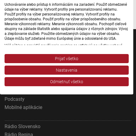
Uchovávanie alebo prístup k informáciám na zariadení. Použiť obmedzené
údaje na výber reklamy. Vytvoriť profily pre personalizovanú reklamu.
Autor: Michal Herceg
Použiť profily na výber personalizovanej reklamy. Vytvoriť profily na
prispôsobenie obsahu. Použiť profily na výber prispôsobeného obsahu.
Meranie výkonnosti reklamy. Meranie výkonnosti obsahu. Pochopiť cieľové
skupiny na základe štatistík alebo spájania údajov z rôznych zdrojov. Vývoj
a zlepšovanie služieb. Použitie obmedzených údajov na výber obsahu.
Údaje môžu byť zdieľané mimo Európskej únie a odosielané do USA.
Váš súhlas a pravidlá používania cookies sa vzťahujú na všetky webové
stránky „Rozhlasové weby“ vrátane: RSI Deutsch, Rádio Litera, Rádio Regina
Stred, Rádio Regina Západ, Rádio Patria, Rádio Devín, RTVS, Hudobné
Jednotka
Prijať všetko
pozdravy, Rádio Slovensko, RSI Francais, RSI English, RSI Slovensky, Rádio
Junior, RSI, Rádio Regina Východ, Rádio_FM, RSI Espanol, NEV.
Dvojka
Nastavenia
Zobraziť zoznam partnerov (1 predajcovia IAB)
24
Vaše údaje používame na nasledujúce účely:
Odmietnuť všetko
Šport
Účely spracovania IAB:
Správy STVR
Uchovávanie alebo prístup k informáciám na
Podcasty
zariadení
Mobilné aplikácie
Použiť obmedzené údaje na výber reklamy
Rádio Slovensko
Vytvoriť profily pre personalizovanú reklamu
Rádio Regina