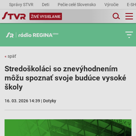
Správy STVR
Deti
Pečie celé Slovensko
Výročie
E-S
ŽIVÉ VYSIELANIE
«
späť
Stredoškoláci so znevýhodnením
môžu spoznať svoje budúce vysoké
školy
16. 03. 2026 14:39 | Dotyky