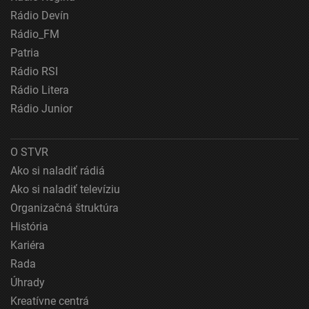
Použiť profily na výber personalizovanej
Rádio Devín
reklamy
Rádio_FM
Vytvoriť profily na prispôsobenie obsahu
Patria
Rádio RSI
Použiť profily na výber prispôsobeného obsahu
Rádio Litera
Meranie výkonnosti reklamy
Rádio Junior
Meranie výkonnosti obsahu
O STVR
Pochopiť cieľové skupiny na základe štatistík
Ako si naladiť rádiá
alebo spájania údajov z rôznych zdrojov
Ako si naladiť televíziu
Vývoj a zlepšovanie služieb
Organizačná štruktúra
História
Použitie obmedzených údajov na výber obsahu
Kariéra
Špeciálne funkcie IAB:
Rada
Používanie presných údajov o geografickej
Úhrady
polohe
Kreatívne centrá