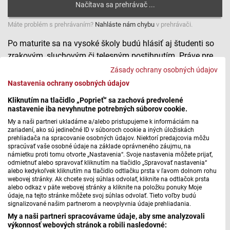
Máte problém s prehrávaním?
Nahláste nám chybu
v prehrávači.
Po maturite sa na vysoké školy budú hlásiť aj študenti so
zrakovým, sluchovým či telesným postihnutím. Práve pre
nich je určené aprílové sústredenie, o ktorom sa Michal
Zásady ochrany osobných údajov
Herceg porozprával s Máriou Stankovičovou z Centra
Nastavenia ochrany osobných údajov
podpory študentov so špecifickými potrebami na Univerzite
Kliknutím na tlačidlo „Poprieť“ sa zachová predvolené
Komenského.
nastavenie iba nevyhnutne potrebných súborov cookie.
My a naši partneri ukladáme a/alebo pristupujeme k informáciám na
Stredoškoláci so znevýhodnením môžu spoznať svoje
zariadení, ako sú jedinečné ID v súboroch cookie a iných úložiskách
prehliadača na spracovanie osobných údajov. Niektorí predajcovia môžu
budúce vysoké školy II.
spracúvať vaše osobné údaje na základe oprávneného záujmu, na
námietku proti tomu otvorte „Nastavenia“. Svoje nastavenia môžete prijať,
odmietnuť alebo spravovať kliknutím na tlačidlo „Spravovať nastavenia“
alebo kedykoľvek kliknutím na tlačidlo odtlačku prsta v ľavom dolnom rohu
webovej stránky. Ak chcete svoj súhlas odvolať, kliknite na odtlačok prsta
Máte problém s prehrávaním?
Nahláste nám chybu
v prehrávači.
alebo odkaz v päte webovej stránky a kliknite na položku ponuky Moje
údaje, na tejto stránke môžete svoj súhlas odvolať. Tieto voľby budú
Na sústredenie pre stredoškolákov, ktoré bude v druhej
signalizované našim partnerom a neovplyvnia údaje prehliadania.
polovici apríla, sa dá prihlásiť ešte aj teraz. Pripravuje ho
My a naši partneri spracovávame údaje, aby sme analyzovali
výkonnosť webových stránok a robili nasledovné:
Centrum podpory študentov so špecifickými potrebami.