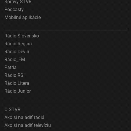
Správy STVR
Použiť obmedzené údaje na výber reklamy
Podcasty
Vytvoriť profily pre personalizovanú reklamu
Mobilné aplikácie
Použiť profily na výber personalizovanej
reklamy
Rádio Slovensko
Rádio Regina
Vytvoriť profily na prispôsobenie obsahu
Rádio Devín
Použiť profily na výber prispôsobeného obsahu
Rádio_FM
Patria
Meranie výkonnosti reklamy
Rádio RSI
Meranie výkonnosti obsahu
Rádio Litera
Rádio Junior
Pochopiť cieľové skupiny na základe štatistík
alebo spájania údajov z rôznych zdrojov
Vývoj a zlepšovanie služieb
O STVR
Ako si naladiť rádiá
Použitie obmedzených údajov na výber obsahu
Ako si naladiť televíziu
Špeciálne funkcie IAB: