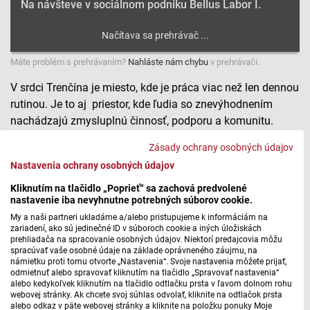
Na návšteve v sociálnom podniku Bellus Labor I.
Máte problém s prehrávaním?
Nahláste nám chybu
v prehrávači.
V srdci Trenčína je miesto, kde je práca viac než len dennou
rutinou. Je to aj priestor, kde ľudia so znevýhodnením
nachádzajú zmysluplnú činnosť, podporu a komunitu.
Zásady ochrany osobných údajov
Bellus Labor je registrovaný sociálny podnik, ktorý
zamestnáva ľudí s rôznymi hendikepmi. Ponúka im
Nastavenia ochrany osobných údajov
možnosť byť kreatívnymi a zároveň rozvíjať svoje
Kliknutím na tlačidlo „Poprieť“ sa zachová predvolené
zručnosti. Tatiana Šušková pokračuje v rozhovore s jeho
nastavenie iba nevyhnutne potrebných súborov cookie.
zamestnancami a riaditeľkou Andreou Závodskou. Na
My a naši partneri ukladáme a/alebo pristupujeme k informáciám na
zariadení, ako sú jedinečné ID v súboroch cookie a iných úložiskách
otázku čo im práca najviac dáva odpovedá najskôr
prehliadača na spracovanie osobných údajov. Niektorí predajcovia môžu
Alexandra.
spracúvať vaše osobné údaje na základe oprávneného záujmu, na
námietku proti tomu otvorte „Nastavenia“. Svoje nastavenia môžete prijať,
odmietnuť alebo spravovať kliknutím na tlačidlo „Spravovať nastavenia“
Na návšteve v sociálnom podniku Bellus Labor II.
alebo kedykoľvek kliknutím na tlačidlo odtlačku prsta v ľavom dolnom rohu
webovej stránky. Ak chcete svoj súhlas odvolať, kliknite na odtlačok prsta
alebo odkaz v päte webovej stránky a kliknite na položku ponuky Moje