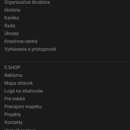
Organizačná štruktúra
Používanie presných údajov o geografickej
História
polohe
Kariéra
Identifikácia zariadení na základe aktívne
Rada
vyžiadaných informácií
Úhrady
Účely spracovania, ktoré nie sú v kompetencii IAB:
Kreatívne centrá
Nevyhnutné
Vyhlásenie o prístupnosti
Výkonostné
E-SHOP
Funkčné
Reklama
Mapa stránok
Reklama
Logá na stiahnutie
Pre médiá
Prenájom majetku
Projekty
Kontakty