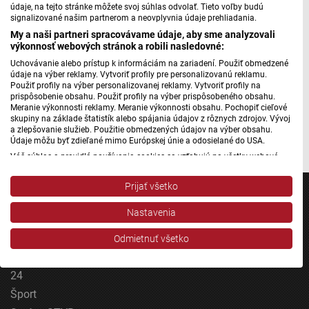
údaje, na tejto stránke môžete svoj súhlas odvolať. Tieto voľby budú
signalizované našim partnerom a neovplyvnia údaje prehliadania.
Máte problém s prehrávaním?
Nahláste nám chybu
v prehrávači.
My a naši partneri spracovávame údaje, aby sme analyzovali
výkonnosť webových stránok a robili nasledovné:
Remeselný sociálny podnik Bellus Labor v Trenčíne nie je
Uchovávanie alebo prístup k informáciám na zariadení. Použiť obmedzené
len miestom výroby. Je to najmä komunita, kde sa ľudia
údaje na výber reklamy. Vytvoriť profily pre personalizovanú reklamu.
Použiť profily na výber personalizovanej reklamy. Vytvoriť profily na
učia, pomáhajú si a nachádzajú zmysel vo svojej práci. A
prispôsobenie obsahu. Použiť profily na výber prispôsobeného obsahu.
ten potrebuje každý z nás.
Meranie výkonnosti reklamy. Meranie výkonnosti obsahu. Pochopiť cieľové
skupiny na základe štatistík alebo spájania údajov z rôznych zdrojov. Vývoj
a zlepšovanie služieb. Použitie obmedzených údajov na výber obsahu.
Autorka: Tatiana Šušková
Údaje môžu byť zdieľané mimo Európskej únie a odosielané do USA.
Váš súhlas a pravidlá používania cookies sa vzťahujú na všetky webové
stránky „Rozhlasové weby“ vrátane: RSI Deutsch, Rádio Litera, Rádio Regina
Stred, Rádio Regina Západ, Rádio Patria, Rádio Devín, RTVS, Hudobné
Prijať všetko
pozdravy, Rádio Slovensko, RSI Francais, RSI English, RSI Slovensky, Rádio
Junior, RSI, Rádio Regina Východ, Rádio_FM, RSI Espanol, NEV.
Nastavenia
Zobraziť zoznam partnerov (1 predajcovia IAB)
Jednotka
Vaše údaje používame na nasledujúce účely:
Odmietnuť všetko
Účely spracovania IAB:
Dvojka
24
Uchovávanie alebo prístup k informáciám na
zariadení
Šport