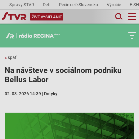
Správy STVR
Deti
Pečie celé Slovensko
Výročie
E-S
ŽIVÉ VYSIELANIE
«
späť
Na návšteve v sociálnom podniku
Bellus Labor
02. 03. 2026 14:39 | Dotyky