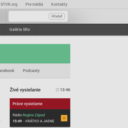
STVR.org
Pre médiá
Kontakty
Hľadať
Galéria SRo
acebook
Podcasty
Živé vysielanie
13:46
Práve vysielame
Rádio
Regina Západ
15:49
-
KRÁTKO A JASNE