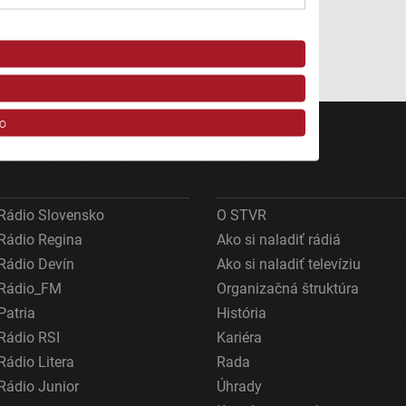
podujatie "Tajomstvo sypárne."
Autor: Lukáš Števík; Ilustr. foto: TASR
o
Rádio Slovensko
O STVR
Rádio Regina
Ako si naladiť rádiá
Rádio Devín
Ako si naladiť televíziu
Rádio_FM
Organizačná štruktúra
ov z rôznych zdrojov
Patria
História
Rádio RSI
Kariéra
Rádio Litera
Rada
Rádio Junior
Úhrady