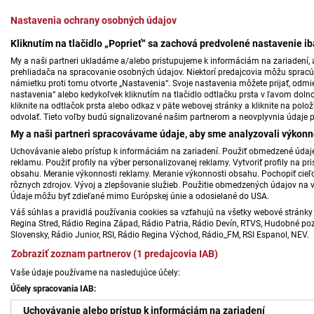
Nastavenia ochrany osobných údajov
Kliknutím na tlačidlo „Poprieť“ sa zachová predvolené nastavenie i
My a naši partneri ukladáme a/alebo pristupujeme k informáciám na zariadení, a
prehliadača na spracovanie osobných údajov. Niektorí predajcovia môžu sprac
námietku proti tomu otvorte „Nastavenia“. Svoje nastavenia môžete prijať, odmie
nastavenia“ alebo kedykoľvek kliknutím na tlačidlo odtlačku prsta v ľavom doln
kliknite na odtlačok prsta alebo odkaz v päte webovej stránky a kliknite na polo
odvolať. Tieto voľby budú signalizované našim partnerom a neovplyvnia údaje p
My a naši partneri spracovávame údaje, aby sme analyzovali výkonn
Uchovávanie alebo prístup k informáciám na zariadení. Použiť obmedzené údaje 
reklamu. Použiť profily na výber personalizovanej reklamy. Vytvoriť profily na 
obsahu. Meranie výkonnosti reklamy. Meranie výkonnosti obsahu. Pochopiť cieľo
rôznych zdrojov. Vývoj a zlepšovanie služieb. Použitie obmedzených údajov na 
Údaje môžu byť zdieľané mimo Európskej únie a odosielané do USA.
Váš súhlas a pravidlá používania cookies sa vzťahujú na všetky webové stránky 
Regina Stred, Rádio Regina Západ, Rádio Patria, Rádio Devín, RTVS, Hudobné pozd
Slovensky, Rádio Junior, RSI, Rádio Regina Východ, Rádio_FM, RSI Espanol, NEV.
Zobraziť zoznam partnerov (1 predajcovia IAB)
Vaše údaje používame na nasledujúce účely:
Účely spracovania IAB:
Uchovávanie alebo prístup k informáciám na zariadení