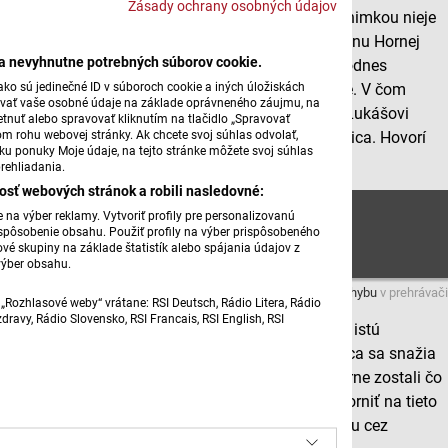
Zásady ochrany osobných údajov
Každá obec na Slovensku má svoje špecifiká a výnimkou nieje
ani obec Poruba, ktorá leží v samotnom srdci regiónu Hornej
ba nevyhnutne potrebných súborov cookie.
Nitry. Jedinečnosťou Poruby je výskyt viacerých dodnes
ko sú jedinečné ID v súboroch cookie a iných úložiskách
stojacích objektov, ktoré miestny nazývajú sypárne. V čom
úvať vaše osobné údaje na základe oprávneného záujmu, na
spočíva výnimočnosť týchto stavieb, porozprával Lukášovi
tnuť alebo spravovať kliknutím na tlačidlo „Spravovať
om rohu webovej stránky. Ak chcete svoj súhlas odvolať,
Števíkovi historik a člen občianskeho združenia Trlica. Hovorí
žku ponuky Moje údaje, na tejto stránke môžete svoj súhlas
Erik Kližan.
rehliadania.
osť webových stránok a robili nasledovné:
Sypárne v Porube
na výber reklamy. Vytvoriť profily pre personalizovanú
prispôsobenie obsahu. Použiť profily na výber prispôsobeného
vé skupiny na základe štatistík alebo spájania údajov z
výber obsahu.
Máte problém s prehrávaním?
Nahláste nám chybu
v prehrávači
„Rozhlasové weby“ vrátane: RSI Deutsch, Rádio Litera, Rádio
ravy, Rádio Slovensko, RSI Francais, RSI English, RSI
Sypárne v Porube na Hornej Nitre dávajú tejto obci istú
výnimočnosť. Aj členovia občianske združenie Trlica sa snažia
medzi Porubčanmi vytvárať osvetu, aby tieto sypárne zostali čo
najdlhšie zachované i pre budúce generácie. Upozorniť na tieto
zaujímavé stavby sa im podarilo už v minulom roku cez