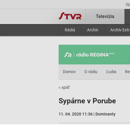
S
Televízia
Rádiá
Archív
Archív Ext
Domov
O rádiu
Ľudia
Re
«
späť
Sypárne v Porube
11. 04. 2020 11:36 | Dominanty