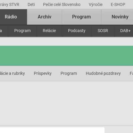
právy STVR
Deti
Pečie celé Slovensko
Výročie
E-SHOP
Rádio
Archív
Program
Novinky
ra
Program
Relácie
Podcasty
SOSR
DAB+
lácie a rubriky
Príspevky
Program
Hudobné pozdravy
F