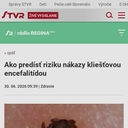
Správy STVR
Deti
Pečie celé Slovensko
Výročie
E-S
ŽIVÉ VYSIELANIE
«
späť
Ako predísť riziku nákazy kliešťovou
encefalitídou
30. 06. 2026 09:39 | Zdravie