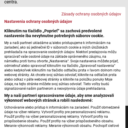
centra.
Zásady ochrany osobných údajov
Ako predísť riziku nákazy kliešťovou encefalitídou
Nastavenia ochrany osobných údajov
Kliknutím na tlačidlo „Poprieť“ sa zachová predvolené
nastavenie iba nevyhnutne potrebných súborov cookie.
Máte problém s prehrávaním?
Nahláste nám chybu
v prehrávači.
My a naši partneri ukladáme a/alebo pristupujeme k informáciám na
zariadení, ako sú jedinečné ID v súboroch cookie a iných úložiskách
Pripomeňme, že kliešte sa dnes nenachádzajú len v
prehliadača na spracovanie osobných údajov. Niektorí predajcovia môžu
hlbokých lesoch. Čoraz častejšie ich možno nájsť v
spracúvať vaše osobné údaje na základe oprávneného záujmu, na
námietku proti tomu otvorte „Nastavenia“. Svoje nastavenia môžete prijať,
mestských parkoch, záhradách či na sídliskách. Očkovanie
odmietnuť alebo spravovať kliknutím na tlačidlo „Spravovať nastavenia“
proti kliešťovej encefalitíde je teda vhodné aj pre tých, ktorí
alebo kedykoľvek kliknutím na tlačidlo odtlačku prsta v ľavom dolnom rohu
webovej stránky. Ak chcete svoj súhlas odvolať, kliknite na odtlačok prsta
chodia menej do voľnej prírody.
alebo odkaz v päte webovej stránky a kliknite na položku ponuky Moje
údaje, na tejto stránke môžete svoj súhlas odvolať. Tieto voľby budú
Autorka: Beáta Repíková
signalizované našim partnerom a neovplyvnia údaje prehliadania.
My a naši partneri spracovávame údaje, aby sme analyzovali
výkonnosť webových stránok a robili nasledovné:
Uchovávanie alebo prístup k informáciám na zariadení. Použiť obmedzené
údaje na výber reklamy. Vytvoriť profily pre personalizovanú reklamu.
Použiť profily na výber personalizovanej reklamy. Vytvoriť profily na
prispôsobenie obsahu. Použiť profily na výber prispôsobeného obsahu.
Meranie výkonnosti reklamy. Meranie výkonnosti obsahu. Pochopiť cieľové