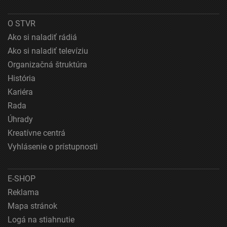
Použiť profily na výber prispôsobeného obsahu
O STVR
Meranie výkonnosti reklamy
Ako si naladiť rádiá
Ako si naladiť televíziu
Meranie výkonnosti obsahu
Organizačná štruktúra
Pochopiť cieľové skupiny na základe štatistík
História
alebo spájania údajov z rôznych zdrojov
Kariéra
Vývoj a zlepšovanie služieb
Rada
Úhrady
Použitie obmedzených údajov na výber obsahu
Kreatívne centrá
Špeciálne funkcie IAB:
Vyhlásenie o prístupnosti
Používanie presných údajov o geografickej
polohe
E-SHOP
Identifikácia zariadení na základe aktívne
Reklama
vyžiadaných informácií
Mapa stránok
Účely spracovania, ktoré nie sú v kompetencii IAB:
Logá na stiahnutie