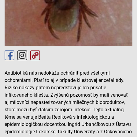
Antibiotiká nás nedokážu ochrániť pred všetkými
ochoreniami. Platí to aj v prípade kliešťovej encefalitídy.
Riziko nákazy pritom nepredstavuje len prisatie
infikovaného kliešťa. Zvýšenú pozornosť by mali venovať
aj milovníci nepasterizovaných mliečnych bioproduktov,
ktoré môžu byť ďalším zdrojom infekcie. Tejto aktuálnej
téme sa venuje Beáta Repíková s infektologičkou a
epidemiologičkou docentkou Ingrid Urbančíkovou z Ústavu
epidemiológie Lekárskej fakulty Univerzity a z Očkovacieho