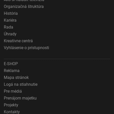
Meranie výkonnosti reklamy
Organizačná štruktúra
História
Meranie výkonnosti obsahu
Kariéra
Pochopiť cieľové skupiny na základe štatistík
Rada
alebo spájania údajov z rôznych zdrojov
Úhrady
Vývoj a zlepšovanie služieb
Kreatívne centrá
Vyhlásenie o prístupnosti
Použitie obmedzených údajov na výber obsahu
Špeciálne funkcie IAB:
E-SHOP
Používanie presných údajov o geografickej
Reklama
polohe
Mapa stránok
Identifikácia zariadení na základe aktívne
Logá na stiahnutie
vyžiadaných informácií
Pre médiá
Účely spracovania, ktoré nie sú v kompetencii IAB:
Prenájom majetku
Nevyhnutné
Projekty
Kontakty
Výkonostné