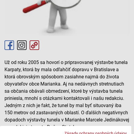
Už od roku 2005 sa hovorí o pripravovanej výstavbe tunela
Karpaty, ktorá by mala odľahčiť dopravu v Bratislave a
ktorá obrovským spôsobom zasiahne najmä do života
obyvateľov obce Marianka. Aj na nedávnych stretnutiach
sa občania obávali obmedzení, ktoré by výstavba tunela
priniesla, mnohí s otázkami kontaktovali i našu redakciu.
Jedným z nich je fakt, že tunel by mal byť situovaný iba
150 metrov od zastavaných oblastí. O ďalších negatívnych
dopadoch výstavby tunela v Marianke Marcele Jedinákovej
povedal jej starosta Dušan Statelov.
Zásady ochrany osobných údajov