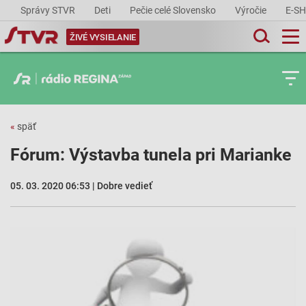
Správy STVR
Deti
Pečie celé Slovensko
Výročie
E-S
ŽIVÉ VYSIELANIE
«
späť
Fórum: Výstavba tunela pri Marianke
05. 03. 2020 06:53 | Dobre vedieť