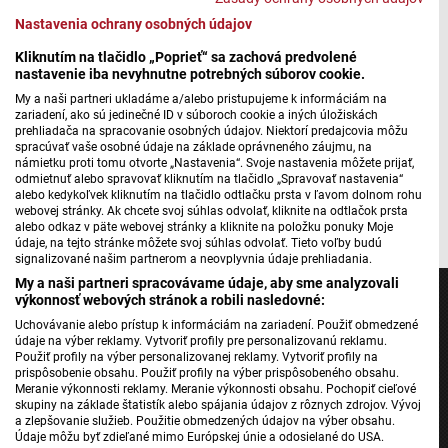
Fórum: Výstavba tunela pri Marianke
Nastavenia ochrany osobných údajov
Kliknutím na tlačidlo „Poprieť“ sa zachová predvolené
nastavenie iba nevyhnutne potrebných súborov cookie.
My a naši partneri ukladáme a/alebo pristupujeme k informáciám na
Máte problém s prehrávaním?
Nahláste nám chybu
v prehrávači.
zariadení, ako sú jedinečné ID v súboroch cookie a iných úložiskách
prehliadača na spracovanie osobných údajov. Niektorí predajcovia môžu
My samozrejme výstavbu tunela pod pohorím Malé
spracúvať vaše osobné údaje na základe oprávneného záujmu, na
námietku proti tomu otvorte „Nastavenia“. Svoje nastavenia môžete prijať,
Karpaty budeme pozorne sledovať.
odmietnuť alebo spravovať kliknutím na tlačidlo „Spravovať nastavenia“
alebo kedykoľvek kliknutím na tlačidlo odtlačku prsta v ľavom dolnom rohu
Autorka: Marcela Jedináková; Ilustr. foto: Pixabay
webovej stránky. Ak chcete svoj súhlas odvolať, kliknite na odtlačok prsta
alebo odkaz v päte webovej stránky a kliknite na položku ponuky Moje
údaje, na tejto stránke môžete svoj súhlas odvolať. Tieto voľby budú
signalizované našim partnerom a neovplyvnia údaje prehliadania.
My a naši partneri spracovávame údaje, aby sme analyzovali
výkonnosť webových stránok a robili nasledovné:
Uchovávanie alebo prístup k informáciám na zariadení. Použiť obmedzené
údaje na výber reklamy. Vytvoriť profily pre personalizovanú reklamu.
Použiť profily na výber personalizovanej reklamy. Vytvoriť profily na
Jednotka
prispôsobenie obsahu. Použiť profily na výber prispôsobeného obsahu.
Dvojka
Meranie výkonnosti reklamy. Meranie výkonnosti obsahu. Pochopiť cieľové
skupiny na základe štatistík alebo spájania údajov z rôznych zdrojov. Vývoj
24
a zlepšovanie služieb. Použitie obmedzených údajov na výber obsahu.
Údaje môžu byť zdieľané mimo Európskej únie a odosielané do USA.
Šport