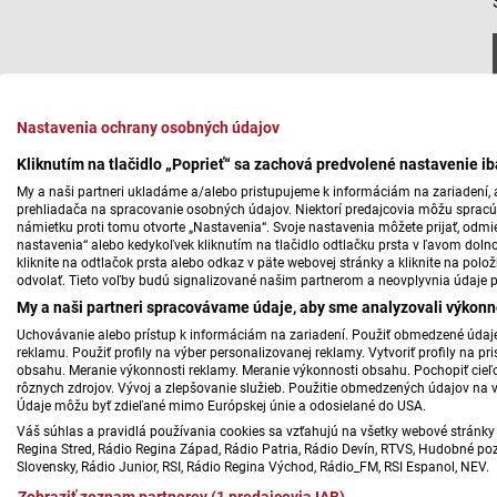
Nastavenia ochrany osobných údajov
Kliknutím na tlačidlo „Poprieť“ sa zachová predvolené nastavenie i
My a naši partneri ukladáme a/alebo pristupujeme k informáciám na zariadení, a
prehliadača na spracovanie osobných údajov. Niektorí predajcovia môžu sprac
námietku proti tomu otvorte „Nastavenia“. Svoje nastavenia môžete prijať, odmie
nastavenia“ alebo kedykoľvek kliknutím na tlačidlo odtlačku prsta v ľavom doln
kliknite na odtlačok prsta alebo odkaz v päte webovej stránky a kliknite na polo
odvolať. Tieto voľby budú signalizované našim partnerom a neovplyvnia údaje p
My a naši partneri spracovávame údaje, aby sme analyzovali výkonn
Uchovávanie alebo prístup k informáciám na zariadení. Použiť obmedzené údaje 
reklamu. Použiť profily na výber personalizovanej reklamy. Vytvoriť profily na 
obsahu. Meranie výkonnosti reklamy. Meranie výkonnosti obsahu. Pochopiť cieľo
rôznych zdrojov. Vývoj a zlepšovanie služieb. Použitie obmedzených údajov na 
Údaje môžu byť zdieľané mimo Európskej únie a odosielané do USA.
Váš súhlas a pravidlá používania cookies sa vzťahujú na všetky webové stránky 
Regina Stred, Rádio Regina Západ, Rádio Patria, Rádio Devín, RTVS, Hudobné pozd
Slovensky, Rádio Junior, RSI, Rádio Regina Východ, Rádio_FM, RSI Espanol, NEV.
Zobraziť zoznam partnerov (1 predajcovia IAB)