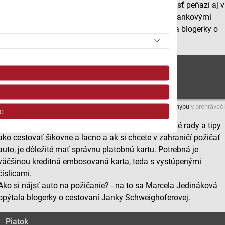
je vhodné zobrať si ideálne dve platobné karty a časť peňazí aj v
hotovosti. Ako v zahraničí platiť s čo najmenšími bankovými
poplatkami? - na to sa Marcela Jedináková opýtala blogerky o
cestovaní Janky Schweighoferovej.
Štvrtok
Máte problém s prehrávaním?
Nahláste nám chybu
v prehrávači
o
Tento týždeň v dobrej rade ponúkame cestovateľské rady a tipy
ako cestovať šikovne a lacno a ak si chcete v zahraničí požičať
auto, je dôležité mať správnu platobnú kartu. Potrebná je
väčšinou kreditná embosovaná karta, teda s vystúpenými
číslicami.
Ako si nájsť auto na požičanie? - na to sa Marcela Jedináková
opýtala blogerky o cestovaní Janky Schweighoferovej.
ov z rôznych zdrojov
Piatok