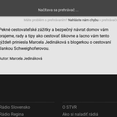
Máte problém s prehrávaním?
Nahláste nám chybu
v prehrávači
Pekné cestovateľské zážitky a bezpečný návrat domov vám
prajeme, rady a tipy ako cestovať šikovne a lacno vám tento
týždeň priniesla Marcela Jedináková s blogerkou o cestovaní
Jankou Schweighoferovou.
Autor: Marcela Jedináková
Rádio Slovensko
O STVR
Rádio Regina
Ako si naladiť rádiá