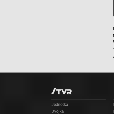
Vývoj a zlepšovanie služieb
Použitie obmedzených údajov na výber obsahu
Špeciálne funkcie IAB:
Používanie presných údajov o geografickej polohe
Identifikácia zariadení na základe aktívne vyžiadaných informácií
Účely spracovania, ktoré nie sú v kompetencii IAB:
Nevyhnutné
Výkonostné
Funkčné
Reklama
Jednotka
Dvojka