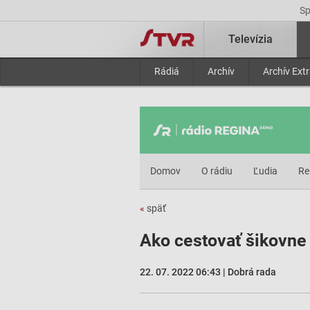
S
Televízia
Rádiá
Archív
Archív Ext
Domov
O rádiu
Ľudia
Re
«
späť
Ako cestovať šikovne 
22. 07. 2022 06:43 | Dobrá rada