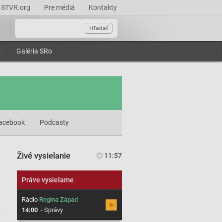
STVR.org
Pre médiá
Kontakty
Hľadať
Galéria SRo
acebook
Podcasty
Živé vysielanie
11:57
Práve vysielame
Rádio
Regina Západ
14:00
-
Správy