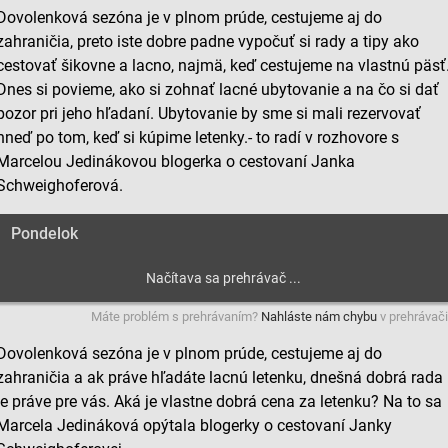
Dovolenková sezóna je v plnom prúde, cestujeme aj do
zahraničia, preto iste dobre padne vypočuť si rady a tipy ako
cestovať šikovne a lacno, najmä, keď cestujeme na vlastnú päsť
Dnes si povieme, ako si zohnať lacné ubytovanie a na čo si dať
pozor pri jeho hľadaní. Ubytovanie by sme si mali rezervovať
hneď po tom, keď si kúpime letenky.- to radí v rozhovore s
Marcelou Jedinákovou blogerka o cestovaní Janka
Schweighoferová.
Pondelok
Máte problém s prehrávaním?
Nahláste nám chybu
v prehrávači
Dovolenková sezóna je v plnom prúde, cestujeme aj do
zahraničia a ak práve hľadáte lacnú letenku, dnešná dobrá rada
je práve pre vás. Aká je vlastne dobrá cena za letenku? Na to sa
Marcela Jedináková opýtala blogerky o cestovaní Janky