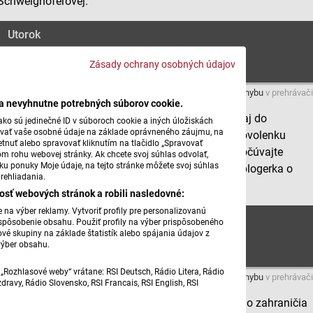
Schweighoferovej.
Utorok
Zásady ochrany osobných údajov
Máte problém s prehrávaním?
Nahláste nám chybu
v prehrávači
ba nevyhnutne potrebných súborov cookie.
Dovolenková sezóna je v plnom prúde, cestujeme aj do
ko sú jedinečné ID v súboroch cookie a iných úložiskách
úvať vaše osobné údaje na základe oprávneného záujmu, na
zahraničia a ak práve rozmýšľate ako a čo si na dovolenku
tnuť alebo spravovať kliknutím na tlačidlo „Spravovať
zbaliť, alebo sa vám na letisku stratila batožina, počúvajte
om rohu webovej stránky. Ak chcete svoj súhlas odvolať,
žku ponuky Moje údaje, na tejto stránke môžete svoj súhlas
dnešné rady, ktoré Marcele Jedinákovej povedala blogerka o
rehliadania.
cestovaní Janka Schweighoferová.
osť webových stránok a robili nasledovné:
na výber reklamy. Vytvoriť profily pre personalizovanú
Streda
prispôsobenie obsahu. Použiť profily na výber prispôsobeného
vé skupiny na základe štatistík alebo spájania údajov z
výber obsahu.
„Rozhlasové weby“ vrátane: RSI Deutsch, Rádio Litera, Rádio
Máte problém s prehrávaním?
Nahláste nám chybu
v prehrávači
ravy, Rádio Slovensko, RSI Francais, RSI English, RSI
Dovolenková sezóna je v plnom prúde a na cesty do zahraničia