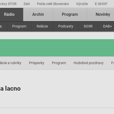
právy STVR
Deti
Pečie celé Slovensko
Výročie
E-SHOP
Rádio
Archív
Program
Novinky
ra
Program
Relácie
Podcasty
SOSR
DAB+
lácie a rubriky
Príspevky
Program
Hudobné pozdravy
F
a lacno