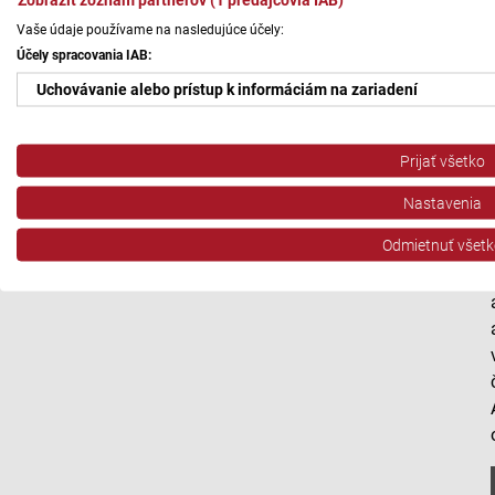
Vaše údaje používame na nasledujúce účely:
Účely spracovania IAB:
Uchovávanie alebo prístup k informáciám na zariadení
Použiť obmedzené údaje na výber reklamy
Prijať všetko
Vytvoriť profily pre personalizovanú reklamu
Nastavenia
Použiť profily na výber personalizovanej reklamy
Odmietnuť všetk
Vytvoriť profily na prispôsobenie obsahu
Použiť profily na výber prispôsobeného obsahu
Meranie výkonnosti reklamy
Meranie výkonnosti obsahu
Pochopiť cieľové skupiny na základe štatistík alebo spájania údaj