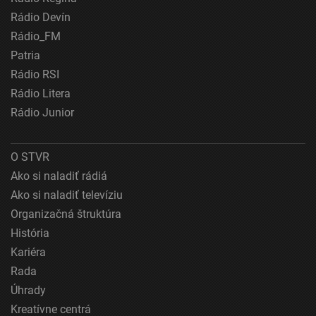
Identifikácia zariadení na základe aktívne
Rádio Devín
vyžiadaných informácií
Rádio_FM
Účely spracovania, ktoré nie sú v kompetencii IAB:
Patria
Nevyhnutné
Rádio RSI
Rádio Litera
Výkonostné
Rádio Junior
Funkčné
Reklama
O STVR
Ako si naladiť rádiá
Ako si naladiť televíziu
Organizačná štruktúra
História
Kariéra
Rada
Úhrady
Kreatívne centrá