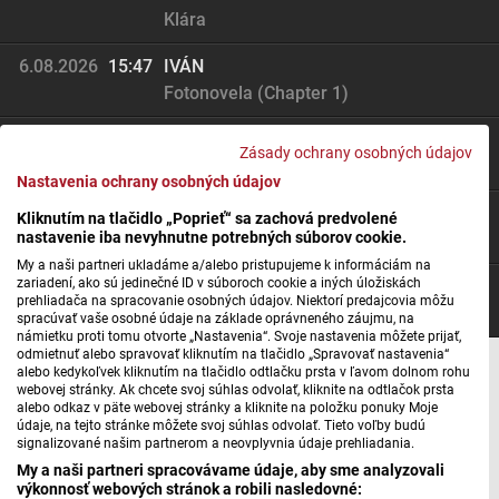
Klára
6.08.2026
15:47
IVÁN
Fotonovela (Chapter 1)
6.08.2026
15:43
Peter JUHÁS
Zásady ochrany osobných údajov
Len s tebou
Nastavenia ochrany osobných údajov
6.08.2026
15:36
Peter NAGY, INDIGO
Kliknutím na tlačidlo „Poprieť“ sa zachová predvolené
nastavenie iba nevyhnutne potrebných súborov cookie.
Marcel z malého mesta
My a naši partneri ukladáme a/alebo pristupujeme k informáciám na
zariadení, ako sú jedinečné ID v súboroch cookie a iných úložiskách
6.08.2026
15:33
DR ALBAN
prehliadača na spracovanie osobných údajov. Niektorí predajcovia môžu
Hallelujah Day (Radio)
spracúvať vaše osobné údaje na základe oprávneného záujmu, na
námietku proti tomu otvorte „Nastavenia“. Svoje nastavenia môžete prijať,
odmietnuť alebo spravovať kliknutím na tlačidlo „Spravovať nastavenia“
alebo kedykoľvek kliknutím na tlačidlo odtlačku prsta v ľavom dolnom rohu
webovej stránky. Ak chcete svoj súhlas odvolať, kliknite na odtlačok prsta
« Novšie
1
Staršie »
alebo odkaz v päte webovej stránky a kliknite na položku ponuky Moje
údaje, na tejto stránke môžete svoj súhlas odvolať. Tieto voľby budú
signalizované našim partnerom a neovplyvnia údaje prehliadania.
My a naši partneri spracovávame údaje, aby sme analyzovali
výkonnosť webových stránok a robili nasledovné: