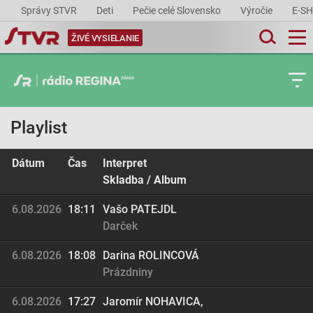
Správy STVR
Deti
Pečie celé Slovensko
Výročie
E-S
ŽIVÉ VYSIELANIE
Playlist
Dátum
Čas
Interpret
Skladba / Album
6.08.2026
18:11
Vašo PATEJDL
Darček
6.08.2026
18:08
Darina ROLINCOVÁ
Prázdniny
6.08.2026
17:27
Jaromír NOHAVICA,