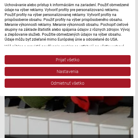
Uchovávanie alebo prístup k informáciám na zariadení. Použiť obmedzené
údaje na výber reklamy. Vytvoriť profily pre personalizovanú reklamu.
Použiť profily na výber personalizovanej reklamy. Vytvoriť profily na
prispôsobenie obsahu. Použiť profily na výber prispôsobeného obsahu.
Meranie výkonnosti reklamy. Meranie výkonnosti obsahu. Pochopiť cieľové
skupiny na základe štatistík alebo spájania údajov z rôznych zdrojov. Vývoj
a zlepšovanie služieb. Použitie obmedzených údajov na výber obsahu.
Údaje môžu byť zdieľané mimo Európskej únie a odosielané do USA.
Váš súhlas a pravidlá používania cookies sa vzťahujú na všetky webové
stránky „Rozhlasové weby“ vrátane: RSI Deutsch, Rádio Litera, Rádio Regina
Stred, Rádio Regina Západ, Rádio Patria, Rádio Devín, RTVS, Hudobné
Prijať všetko
pozdravy, Rádio Slovensko, RSI Francais, RSI English, RSI Slovensky, Rádio
Junior, RSI, Rádio Regina Východ, Rádio_FM, RSI Espanol, NEV.
Nastavenia
Zobraziť zoznam partnerov (1 predajcovia IAB)
Vaše údaje používame na nasledujúce účely:
Odmietnuť všetko
Účely spracovania IAB:
Uchovávanie alebo prístup k informáciám na
zariadení
Použiť obmedzené údaje na výber reklamy
Vytvoriť profily pre personalizovanú reklamu