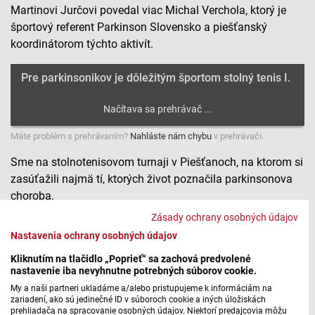
Martinovi Jurčovi povedal viac Michal Verchola, ktorý je
športový referent Parkinson Slovensko a piešťanský
koordinátorom týchto aktivít.
Pre parkinsonikov je dôležitým športom stolný tenis I.
Máte problém s prehrávaním?
Nahláste nám chybu
v prehrávači.
Sme na stolnotenisovom turnaji v Piešťanoch, na ktorom si
zasúťažili najmä tí, ktorých život poznačila parkinsonova
choroba.
Zásady ochrany osobných údajov
Stolný tenis si zahrala aj naša známa paralympionička
Nastavenia ochrany osobných údajov
Alena Kánová. Za všetky výpočty jeden jej sumár:
zúčastnila sa na šiestich paralympijských hrách. Z piatich
Kliknutím na tlačidlo „Poprieť“ sa zachová predvolené
nastavenie iba nevyhnutne potrebných súborov cookie.
letných si priniesla vždy medailu a v roku 2014 sa
My a naši partneri ukladáme a/alebo pristupujeme k informáciám na
zúčastnila na zimných paralympijských hrách v Soči v
zariadení, ako sú jedinečné ID v súboroch cookie a iných úložiskách
disciplíne curling. S bilanciou jednej zlatej, dvoch
prehliadača na spracovanie osobných údajov. Niektorí predajcovia môžu