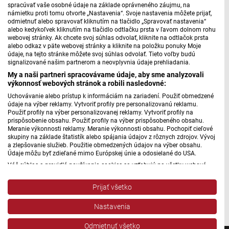
spracúvať vaše osobné údaje na základe oprávneného záujmu, na
strieborných a dvoch bronzových medailí patrí k
námietku proti tomu otvorte „Nastavenia“. Svoje nastavenia môžete prijať,
najúspešnejším zdravotne postihnutým športovcom.
odmietnuť alebo spravovať kliknutím na tlačidlo „Spravovať nastavenia“
alebo kedykoľvek kliknutím na tlačidlo odtlačku prsta v ľavom dolnom rohu
webovej stránky. Ak chcete svoj súhlas odvolať, kliknite na odtlačok prsta
Martinovi Jurčovi povedala Alena Kánová aj o tom, ako s
alebo odkaz v päte webovej stránky a kliknite na položku ponuky Moje
týmto športom začínala.
údaje, na tejto stránke môžete svoj súhlas odvolať. Tieto voľby budú
signalizované našim partnerom a neovplyvnia údaje prehliadania.
My a naši partneri spracovávame údaje, aby sme analyzovali
Pre parkinsonikov je dôležitým športom stolný tenis II.
výkonnosť webových stránok a robili nasledovné:
Uchovávanie alebo prístup k informáciám na zariadení. Použiť obmedzené
údaje na výber reklamy. Vytvoriť profily pre personalizovanú reklamu.
Použiť profily na výber personalizovanej reklamy. Vytvoriť profily na
Máte problém s prehrávaním?
Nahláste nám chybu
v prehrávači.
prispôsobenie obsahu. Použiť profily na výber prispôsobeného obsahu.
Meranie výkonnosti reklamy. Meranie výkonnosti obsahu. Pochopiť cieľové
skupiny na základe štatistík alebo spájania údajov z rôznych zdrojov. Vývoj
Napriek všetkému je Alena Kánová stále plná optimizmu a
a zlepšovanie služieb. Použitie obmedzených údajov na výber obsahu.
pozitívneho myslenia. Pre nás, ktorí nehráme stolný tenis,
Údaje môžu byť zdieľané mimo Európskej únie a odosielané do USA.
môže byť aspoň povzbudením, že ani v ťažkých chvíľach
Váš súhlas a pravidlá používania cookies sa vzťahujú na všetky webové
stránky „Rozhlasové weby“ vrátane: RSI Deutsch, Rádio Litera, Rádio Regina
sa netreba vzdávať.
Stred, Rádio Regina Západ, Rádio Patria, Rádio Devín, RTVS, Hudobné
Prijať všetko
pozdravy, Rádio Slovensko, RSI Francais, RSI English, RSI Slovensky, Rádio
Autor: Martin Jurčo
Junior, RSI, Rádio Regina Východ, Rádio_FM, RSI Espanol, NEV.
Nastavenia
Zobraziť zoznam partnerov (1 predajcovia IAB)
Vaše údaje používame na nasledujúce účely:
Odmietnuť všetko