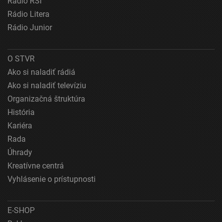
Rádio RSI
Vývoj a zlepšovanie služieb
Rádio Litera
Rádio Junior
Použitie obmedzených údajov na výber obsahu
Špeciálne funkcie IAB:
O STVR
Používanie presných údajov o geografickej
polohe
Ako si naladiť rádiá
Ako si naladiť televíziu
Identifikácia zariadení na základe aktívne
Organizačná štruktúra
vyžiadaných informácií
História
Účely spracovania, ktoré nie sú v kompetencii IAB:
Kariéra
Nevyhnutné
Rada
Výkonostné
Úhrady
Kreatívne centrá
Funkčné
Vyhlásenie o prístupnosti
Reklama
E-SHOP