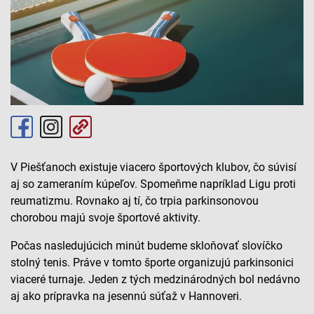
V Piešťanoch existuje viacero športových klubov, čo súvisí
aj so zameraním kúpeľov. Spomeňme napríklad Ligu proti
reumatizmu. Rovnako aj tí, čo trpia parkinsonovou
chorobou majú svoje športové aktivity.
Počas nasledujúcich minút budeme skloňovať slovíčko
stolný tenis. Práve v tomto športe organizujú parkinsonici
viaceré turnaje. Jeden z tých medzinárodných bol nedávno
aj ako prípravka na jesennú súťaž v Hannoveri.