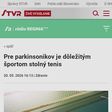
Správy STVR
Deti
Pečie celé Slovensko
Výročie
E-S
ŽIVÉ VYSIELANIE
«
späť
Pre parkinsonikov je dôležitým
športom stolný tenis
20. 05. 2026 16:13 | Zdravie