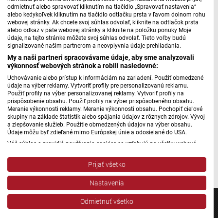
odmietnuť alebo spravovať kliknutím na tlačidlo „Spravovať nastavenia“
takéto vyšetrenie pozostáva.
alebo kedykoľvek kliknutím na tlačidlo odtlačku prsta v ľavom dolnom rohu
webovej stránky. Ak chcete svoj súhlas odvolať, kliknite na odtlačok prsta
alebo odkaz v päte webovej stránky a kliknite na položku ponuky Moje
Preventívny program rakoviny prostaty v Trnave II.
údaje, na tejto stránke môžete svoj súhlas odvolať. Tieto voľby budú
signalizované našim partnerom a neovplyvnia údaje prehliadania.
My a naši partneri spracovávame údaje, aby sme analyzovali
výkonnosť webových stránok a robili nasledovné:
Máte problém s prehrávaním?
Nahláste nám chybu
v prehrávači.
Uchovávanie alebo prístup k informáciám na zariadení. Použiť obmedzené
údaje na výber reklamy. Vytvoriť profily pre personalizovanú reklamu.
Preventívne urologické vyšetrenie na rakovinu prostaty teda
Použiť profily na výber personalizovanej reklamy. Vytvoriť profily na
prispôsobenie obsahu. Použiť profily na výber prispôsobeného obsahu.
rozšírili aj vo Fakultnej nemocnici v Trnave. Ak máte po
Meranie výkonnosti reklamy. Meranie výkonnosti obsahu. Pochopiť cieľové
päťdesiatke – nezabudnite sa nechať vyšetriť raz za dva
skupiny na základe štatistík alebo spájania údajov z rôznych zdrojov. Vývoj
a zlepšovanie služieb. Použitie obmedzených údajov na výber obsahu.
roky. V prípade prítomnosti ochorenia v rodine preplácajú
Údaje môžu byť zdieľané mimo Európskej únie a odosielané do USA.
zdravotné poisťovne vyšetrenie aj po štyridsiatke.
Váš súhlas a pravidlá používania cookies sa vzťahujú na všetky webové
stránky „Rozhlasové weby“ vrátane: RSI Deutsch, Rádio Litera, Rádio Regina
Autor: Martin Jurčo
Stred, Rádio Regina Západ, Rádio Patria, Rádio Devín, RTVS, Hudobné
Prijať všetko
pozdravy, Rádio Slovensko, RSI Francais, RSI English, RSI Slovensky, Rádio
Junior, RSI, Rádio Regina Východ, Rádio_FM, RSI Espanol, NEV.
Nastavenia
Zobraziť zoznam partnerov (1 predajcovia IAB)
Vaše údaje používame na nasledujúce účely:
Odmietnuť všetko
Účely spracovania IAB: