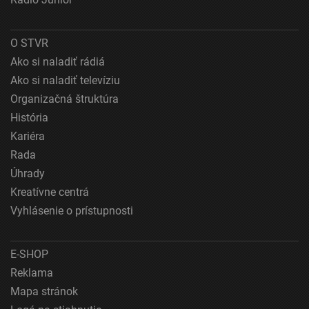
Použitie obmedzených údajov na výber obsahu
O STVR
Špeciálne funkcie IAB:
Ako si naladiť rádiá
Používanie presných údajov o geografickej
polohe
Ako si naladiť televíziu
Organizačná štruktúra
Identifikácia zariadení na základe aktívne
História
vyžiadaných informácií
Kariéra
Účely spracovania, ktoré nie sú v kompetencii IAB:
Rada
Nevyhnutné
Úhrady
Výkonostné
Kreatívne centrá
Vyhlásenie o prístupnosti
Funkčné
Reklama
E-SHOP
Reklama
Mapa stránok