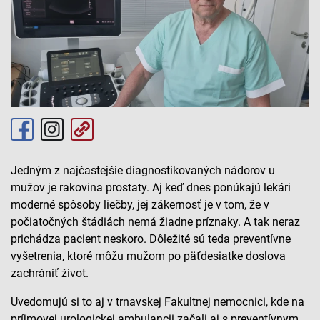
Jedným z najčastejšie diagnostikovaných nádorov u
mužov je rakovina prostaty. Aj keď dnes ponúkajú lekári
moderné spôsoby liečby, jej zákernosť je v tom, že v
počiatočných štádiách nemá žiadne príznaky. A tak neraz
prichádza pacient neskoro. Dôležité sú teda preventívne
vyšetrenia, ktoré môžu mužom po päťdesiatke doslova
zachrániť život.
Uvedomujú si to aj v trnavskej Fakultnej nemocnici, kde na
príjmovej urologickej ambulancii začali aj s preventívnym