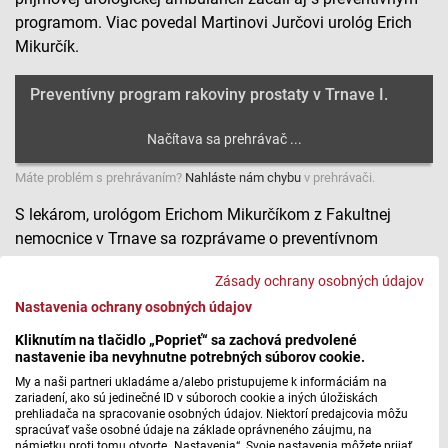
programom. Viac povedal Martinovi Jurčovi urológ Erich
Mikurčík.
Preventívny program rakoviny prostaty v Trnave I.
Máte problém s prehrávaním?
Nahláste nám chybu
v prehrávači.
S lekárom, urológom Erichom Mikurčíkom z Fakultnej
nemocnice v Trnave sa rozprávame o preventívnom
programe rakoviny prostaty. Prevencia je vždy výhodnejšia
Zásady ochrany osobných údajov
pre pacienta ako liečba. Aj preto kladú pri tomto ochorení
Nastavenia ochrany osobných údajov
dôraz na skríning – rakovina prostaty totiž v začiatočných
štádiách nebolí a ani nemá príznaky. Trnavské urologické
Kliknutím na tlačidlo „Poprieť“ sa zachová predvolené
nastavenie iba nevyhnutne potrebných súborov cookie.
pracovisko je jedným z najlepších na Slovensku aj v
prípade rôznych druhov liečby rakoviny prostaty.
My a naši partneri ukladáme a/alebo pristupujeme k informáciám na
zariadení, ako sú jedinečné ID v súboroch cookie a iných úložiskách
prehliadača na spracovanie osobných údajov. Niektorí predajcovia môžu
Vráťme sa však k preventívnemu vyšetreniu. Martinovi
spracúvať vaše osobné údaje na základe oprávneného záujmu, na
Jurčovi povedal urológ Erich Mikurčík aj o tom z čoho
námietku proti tomu otvorte „Nastavenia“. Svoje nastavenia môžete prijať,