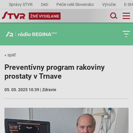
Správy STVR
Deti
Pečie celé Slovensko
Výročie
E-S
ŽIVÉ VYSIELANIE
«
späť
Preventívny program rakoviny
prostaty v Trnave
05. 05. 2025 10:39 | Zdravie