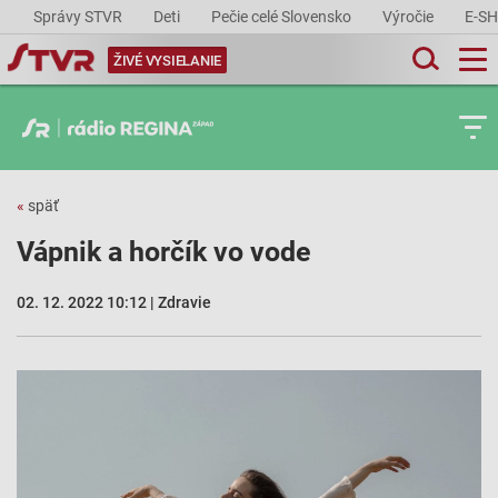
Správy STVR
Deti
Pečie celé Slovensko
Výročie
E-S
ŽIVÉ VYSIELANIE
«
späť
Vápnik a horčík vo vode
02. 12. 2022 10:12 | Zdravie