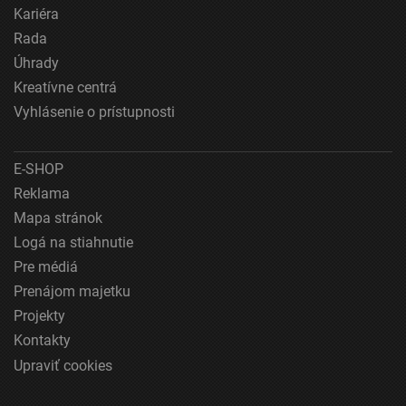
Používanie presných údajov o geografickej
Kariéra
polohe
Rada
Identifikácia zariadení na základe aktívne
Úhrady
vyžiadaných informácií
Kreatívne centrá
Účely spracovania, ktoré nie sú v kompetencii IAB:
Vyhlásenie o prístupnosti
Nevyhnutné
Výkonostné
E-SHOP
Reklama
Funkčné
Mapa stránok
Logá na stiahnutie
Reklama
Pre médiá
Prenájom majetku
Projekty
Kontakty
Upraviť cookies