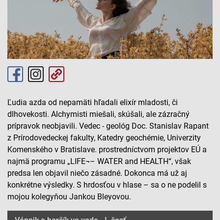
Ľudia azda od nepamäti hľadali elixír mladosti, či
dlhovekosti. Alchymisti miešali, skúšali, ale zázračný
prípravok neobjavili. Vedec - geológ Doc. Stanislav Rapant
z Prírodovedeckej fakulty, Katedry geochémie, Univerzity
Komenského v Bratislave. prostredníctvom projektov EÚ a
najmä programu „LIFE¬– WATER and HEALTH“, však
predsa len objavil niečo zásadné. Dokonca má už aj
konkrétne výsledky. S hrdosťou v hlase – sa o ne podelil s
mojou kolegyňou Jankou Bleyovou.