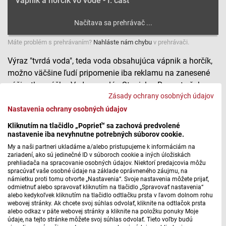
Vápnik a horčík vo vode - I. časť
Máte problém s prehrávaním?
Nahláste nám chybu
v prehrávači.
Výraz "tvrdá voda", teda voda obsahujúca vápnik a horčík,
možno väčšine ľudí pripomenie iba reklamu na zanesené
súčiastky práčky. Vedec, geológ Stanislav Rapant však v
Zásady ochrany osobných údajov
prípade zdravia ľudí tvrdí – a to ho citujem: že "Určite je
lepšie mať zanesenú práčku, ale piť zdravú vodu z vyšším
Nastavenia ochrany osobných údajov
obsahom vápnika a horčíka.“ V téme pokračuje Janka
Kliknutím na tlačidlo „Poprieť“ sa zachová predvolené
Bleyová.
nastavenie iba nevyhnutne potrebných súborov cookie.
My a naši partneri ukladáme a/alebo pristupujeme k informáciám na
zariadení, ako sú jedinečné ID v súboroch cookie a iných úložiskách
Vápnik a horčík vo vode - II. časť
prehliadača na spracovanie osobných údajov. Niektorí predajcovia môžu
spracúvať vaše osobné údaje na základe oprávneného záujmu, na
námietku proti tomu otvorte „Nastavenia“. Svoje nastavenia môžete prijať,
odmietnuť alebo spravovať kliknutím na tlačidlo „Spravovať nastavenia“
alebo kedykoľvek kliknutím na tlačidlo odtlačku prsta v ľavom dolnom rohu
Máte problém s prehrávaním?
Nahláste nám chybu
v prehrávači.
webovej stránky. Ak chcete svoj súhlas odvolať, kliknite na odtlačok prsta
alebo odkaz v päte webovej stránky a kliknite na položku ponuky Moje
Slovensko sa na rozdiel od viacerých krajín, môže hrdiť
údaje, na tejto stránke môžete svoj súhlas odvolať. Tieto voľby budú