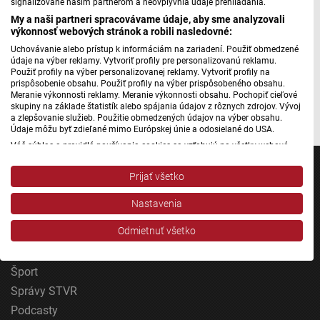
signalizované našim partnerom a neovplyvnia údaje prehliadania.
vysokou kvalitou pitnej vody i keď ako vyplynulo z
My a naši partneri spracovávame údaje, aby sme analyzovali
prieskumov - kvalita vody u nás sa líši podľa geologického
výkonnosť webových stránok a robili nasledovné:
zloženia danej oblasti. Na základe doterajších výskumov je
Uchovávanie alebo prístup k informáciám na zariadení. Použiť obmedzené
v súvislosti s jej minerálnym zložením - viac priaznivejší
údaje na výber reklamy. Vytvoriť profily pre personalizovanú reklamu.
Použiť profily na výber personalizovanej reklamy. Vytvoriť profily na
sever, ako juh.
prispôsobenie obsahu. Použiť profily na výber prispôsobeného obsahu.
Meranie výkonnosti reklamy. Meranie výkonnosti obsahu. Pochopiť cieľové
Autor: Janka Bleyová
skupiny na základe štatistík alebo spájania údajov z rôznych zdrojov. Vývoj
a zlepšovanie služieb. Použitie obmedzených údajov na výber obsahu.
Údaje môžu byť zdieľané mimo Európskej únie a odosielané do USA.
Váš súhlas a pravidlá používania cookies sa vzťahujú na všetky webové
stránky „Rozhlasové weby“ vrátane: RSI Deutsch, Rádio Litera, Rádio Regina
Stred, Rádio Regina Západ, Rádio Patria, Rádio Devín, RTVS, Hudobné
Prijať všetko
pozdravy, Rádio Slovensko, RSI Francais, RSI English, RSI Slovensky, Rádio
Junior, RSI, Rádio Regina Východ, Rádio_FM, RSI Espanol, NEV.
Nastavenia
Zobraziť zoznam partnerov (1 predajcovia IAB)
Jednotka
Vaše údaje používame na nasledujúce účely:
Odmietnuť všetko
Dvojka
Účely spracovania IAB:
24
Uchovávanie alebo prístup k informáciám na
Šport
zariadení
Správy STVR
Podcasty
Použiť obmedzené údaje na výber reklamy