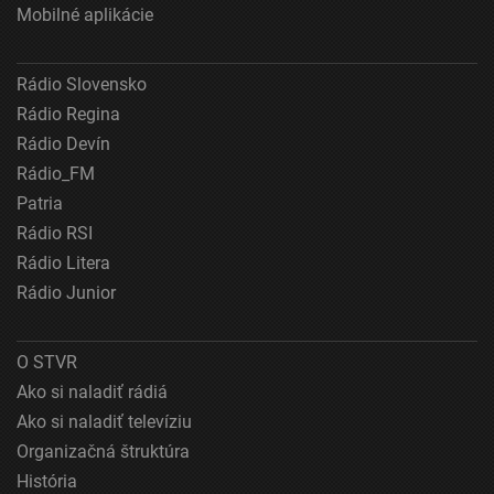
Mobilné aplikácie
Vytvoriť profily pre personalizovanú reklamu
Použiť profily na výber personalizovanej
Rádio Slovensko
reklamy
Rádio Regina
Vytvoriť profily na prispôsobenie obsahu
Rádio Devín
Rádio_FM
Použiť profily na výber prispôsobeného obsahu
Patria
Meranie výkonnosti reklamy
Rádio RSI
Rádio Litera
Meranie výkonnosti obsahu
Rádio Junior
Pochopiť cieľové skupiny na základe štatistík
alebo spájania údajov z rôznych zdrojov
O STVR
Vývoj a zlepšovanie služieb
Ako si naladiť rádiá
Ako si naladiť televíziu
Použitie obmedzených údajov na výber obsahu
Organizačná štruktúra
Špeciálne funkcie IAB:
História