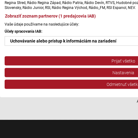
Regina Stred, Rádio Regina Západ, Rádio Patria, Rádio Devín, RTVS, Hudobné pozd
Slovensky, Rádio Junior, RSI, Rádio Regina Východ, Rádio_FM, RSI Espanol, NEV.
Zobraziť zoznam partnerov (1 predajcovia IAB)
Vaše údaje používame na nasledujúce účely:
Účely spracovania IAB:
Uchovávanie alebo prístup k informáciám na zariadení
Použiť obmedzené údaje na výber reklamy
Prijať všetko
Vytvoriť profily pre personalizovanú reklamu
Nastavenia
Použiť profily na výber personalizovanej reklamy
Odmietnuť všetk
Vytvoriť profily na prispôsobenie obsahu
Použiť profily na výber prispôsobeného obsahu
Meranie výkonnosti reklamy
Meranie výkonnosti obsahu