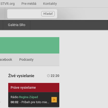
STVR.org
Pre médiá
Kontakty
Hľadať
Galéria SRo
acebook
Podcasty
Živé vysielanie
22:20
Práve vysielame
Rádio
Regina Západ
00:02
-
Príbeh pre toto miesto 293 (R)