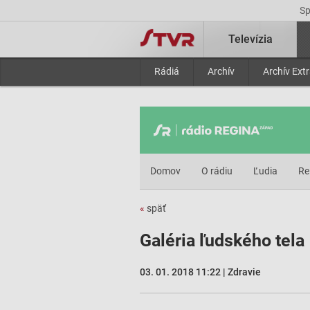
S
Televízia
Rádiá
Archív
Archív Ext
Domov
O rádiu
Ľudia
Re
«
späť
Galéria ľudského tela
03. 01. 2018 11:22 | Zdravie