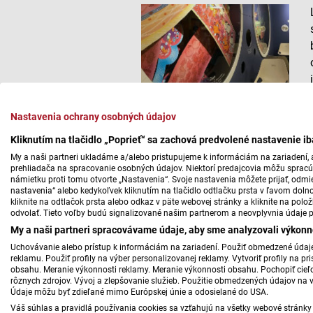
Nastavenia ochrany osobných údajov
Kliknutím na tlačidlo „Poprieť“ sa zachová predvolené nastavenie i
My a naši partneri ukladáme a/alebo pristupujeme k informáciám na zariadení, a
prehliadača na spracovanie osobných údajov. Niektorí predajcovia môžu sprac
námietku proti tomu otvorte „Nastavenia“. Svoje nastavenia môžete prijať, odmie
nastavenia“ alebo kedykoľvek kliknutím na tlačidlo odtlačku prsta v ľavom doln
kliknite na odtlačok prsta alebo odkaz v päte webovej stránky a kliknite na polo
odvolať. Tieto voľby budú signalizované našim partnerom a neovplyvnia údaje p
My a naši partneri spracovávame údaje, aby sme analyzovali výkonn
Uchovávanie alebo prístup k informáciám na zariadení. Použiť obmedzené údaje 
reklamu. Použiť profily na výber personalizovanej reklamy. Vytvoriť profily na 
obsahu. Meranie výkonnosti reklamy. Meranie výkonnosti obsahu. Pochopiť cieľo
rôznych zdrojov. Vývoj a zlepšovanie služieb. Použitie obmedzených údajov na 
Údaje môžu byť zdieľané mimo Európskej únie a odosielané do USA.
Váš súhlas a pravidlá používania cookies sa vzťahujú na všetky webové stránky 