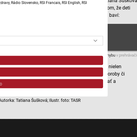
sa aj niečo užitočné o jeho fungovaní naučiť. A Tatiana Šuškov
ravy, Rádio Slovensko, RSI Francais, RSI English, RSI
sa hneď od slávnostného otvorenia presvedčila o tom, že deti
Galéria ľudského tela priamo v čakárni od začiatku baví:
2. časť
Máte problém s prehrávaním?
Nahláste nám chybu
v prehrávači
Humanizácia nemocničného prostredia môže teda nielen
zmierňovať fyzické a psychické následky úrazu, choroby či
detského strachu z vyšetrenia, ale môže aj vzdelávať a
o
vychovávať budúcich návštevníkov galérií.
Autorka: Tatiana Šušková; Ilustr. foto: TASR