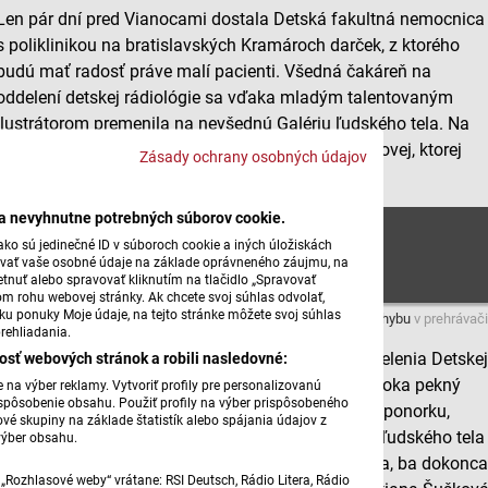
Len pár dní pred Vianocami dostala Detská fakultná nemocnica
s poliklinikou na bratislavských Kramároch darček, z ktorého
budú mať radosť práve malí pacienti. Všedná čakáreň na
oddelení detskej rádiológie sa vďaka mladým talentovaným
ilustrátorom premenila na nevšednú Galériu ľudského tela. Na
slávnostnom otvorení nechýbala ani Tatiana Šuškovej, ktorej
Zásady ochrany osobných údajov
viac o projekte povedala Martina Stašíková:
ba nevyhnutne potrebných súborov cookie.
1. časť
ko sú jedinečné ID v súboroch cookie a iných úložiskách
úvať vaše osobné údaje na základe oprávneného záujmu, na
tnuť alebo spravovať kliknutím na tlačidlo „Spravovať
om rohu webovej stránky. Ak chcete svoj súhlas odvolať,
žku ponuky Moje údaje, na tejto stránke môžete svoj súhlas
Máte problém s prehrávaním?
Nahláste nám chybu
v prehrávači
rehliadania.
Deti, rodičia, ale aj zdravotníci Rádiologického oddelenia Detske
osť webových stránok a robili nasledovné:
fakultnej nemocnice dostali na sklonku minulého roka pekný
na výber reklamy. Vytvoriť profily pre personalizovanú
prispôsobenie obsahu. Použiť profily na výber prispôsobeného
vianočný darček. Jedna z čakární sa premenila na ponorku,
vé skupiny na základe štatistík alebo spájania údajov z
ktorou môžete, počas čakania, preskúmať zákutia ľudského tela
výber obsahu.
a tak aspoň trochu zabudnúť na strach z vyšetrenia, ba dokonc
„Rozhlasové weby“ vrátane: RSI Deutsch, Rádio Litera, Rádio