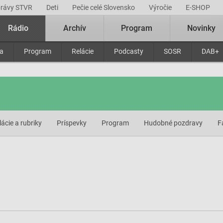
právy STVR
Deti
Pečie celé Slovensko
Výročie
E-SHOP
Rádio
Archív
Program
Novinky
ra
Program
Relácie
Podcasty
SOSR
DAB+
lácie a rubriky
Príspevky
Program
Hudobné pozdravy
F