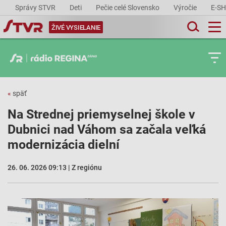
Správy STVR
Deti
Pečie celé Slovensko
Výročie
E-S
ŽIVÉ VYSIELANIE
«
späť
Na Strednej priemyselnej škole v
Dubnici nad Váhom sa začala veľká
modernizácia dielní
26. 06. 2026 09:13 | Z regiónu