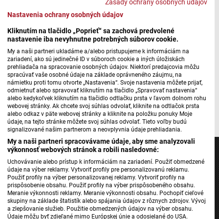
Zásady ochrany osobných údajov
sa začala veľká modernizácia dielní
Nastavenia ochrany osobných údajov
Kliknutím na tlačidlo „Poprieť“ sa zachová predvolené
nastavenie iba nevyhnutne potrebných súborov cookie.
Máte problém s prehrávaním?
Nahláste nám chybu
v prehrávači.
My a naši partneri ukladáme a/alebo pristupujeme k informáciám na
zariadení, ako sú jedinečné ID v súboroch cookie a iných úložiskách
Na dubnickej priemyslovke pripravujú aj ďalšiu novinku. V
prehliadača na spracovanie osobných údajov. Niektorí predajcovia môžu
spracúvať vaše osobné údaje na základe oprávneného záujmu, na
septembri budúceho roka chcú otvoriť nový študijný odbor
námietku proti tomu otvorte „Nastavenia“. Svoje nastavenia môžete prijať,
– prevádzka jadrových zariadení.
odmietnuť alebo spravovať kliknutím na tlačidlo „Spravovať nastavenia“
alebo kedykoľvek kliknutím na tlačidlo odtlačku prsta v ľavom dolnom rohu
webovej stránky. Ak chcete svoj súhlas odvolať, kliknite na odtlačok prsta
Autorka: Barbora Jurenová
alebo odkaz v päte webovej stránky a kliknite na položku ponuky Moje
údaje, na tejto stránke môžete svoj súhlas odvolať. Tieto voľby budú
signalizované našim partnerom a neovplyvnia údaje prehliadania.
My a naši partneri spracovávame údaje, aby sme analyzovali
výkonnosť webových stránok a robili nasledovné:
Uchovávanie alebo prístup k informáciám na zariadení. Použiť obmedzené
údaje na výber reklamy. Vytvoriť profily pre personalizovanú reklamu.
Použiť profily na výber personalizovanej reklamy. Vytvoriť profily na
Jednotka
prispôsobenie obsahu. Použiť profily na výber prispôsobeného obsahu.
Meranie výkonnosti reklamy. Meranie výkonnosti obsahu. Pochopiť cieľové
Dvojka
skupiny na základe štatistík alebo spájania údajov z rôznych zdrojov. Vývoj
a zlepšovanie služieb. Použitie obmedzených údajov na výber obsahu.
24
Údaje môžu byť zdieľané mimo Európskej únie a odosielané do USA.