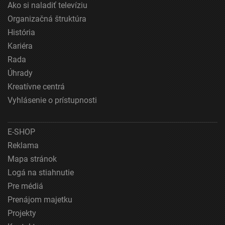
Ako si naladiť televíziu
Meranie výkonnosti reklamy
Organizačná štruktúra
Meranie výkonnosti obsahu
História
Kariéra
Pochopiť cieľové skupiny na základe štatistík
Rada
alebo spájania údajov z rôznych zdrojov
Úhrady
Vývoj a zlepšovanie služieb
Kreatívne centrá
Vyhlásenie o prístupnosti
Použitie obmedzených údajov na výber obsahu
Špeciálne funkcie IAB:
E-SHOP
Používanie presných údajov o geografickej
polohe
Reklama
Mapa stránok
Identifikácia zariadení na základe aktívne
vyžiadaných informácií
Logá na stiahnutie
Pre médiá
Účely spracovania, ktoré nie sú v kompetencii IAB:
Prenájom majetku
Nevyhnutné
Projekty
Výkonostné