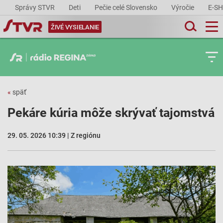
Správy STVR
Deti
Pečie celé Slovensko
Výročie
E-S
ŽIVÉ VYSIELANIE
«
späť
Pekáre kúria môže skrývať tajomstvá
29. 05. 2026 10:39 | Z regiónu