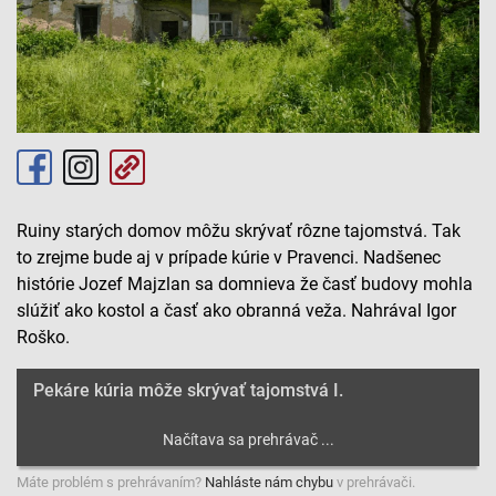
Ruiny starých domov môžu skrývať rôzne tajomstvá. Tak
to zrejme bude aj v prípade kúrie v Pravenci. Nadšenec
histórie Jozef Majzlan sa domnieva že časť budovy mohla
slúžiť ako kostol a časť ako obranná veža. Nahrával Igor
Roško.
Pekáre kúria môže skrývať tajomstvá I.
Máte problém s prehrávaním?
Nahláste nám chybu
v prehrávači.