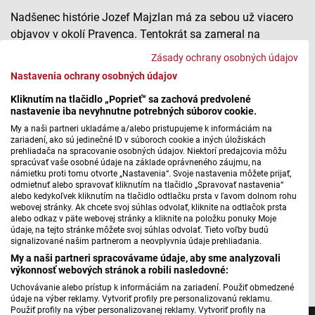
Nadšenec histórie Jozef Majzlan má za sebou už viacero
objavov v okolí Pravenca. Tentokrát sa zameral na
tamojšiu kúriu, ktorú tvoria tri časti. Najstaršia mala podľa
Zásady ochrany osobných údajov
neho slúžiť ako kostol. Ďalšia bola obytná. Nahrával Igor
Nastavenia ochrany osobných údajov
Roško.
Kliknutím na tlačidlo „Poprieť“ sa zachová predvolené
nastavenie iba nevyhnutne potrebných súborov cookie.
Pekáre kúria môže skrývať tajomstvá II.
My a naši partneri ukladáme a/alebo pristupujeme k informáciám na
zariadení, ako sú jedinečné ID v súboroch cookie a iných úložiskách
prehliadača na spracovanie osobných údajov. Niektorí predajcovia môžu
spracúvať vaše osobné údaje na základe oprávneného záujmu, na
námietku proti tomu otvorte „Nastavenia“. Svoje nastavenia môžete prijať,
Máte problém s prehrávaním?
Nahláste nám chybu
v prehrávači.
odmietnuť alebo spravovať kliknutím na tlačidlo „Spravovať nastavenia“
alebo kedykoľvek kliknutím na tlačidlo odtlačku prsta v ľavom dolnom rohu
Osud a ďalší vývoj takzvanej Pekáre kúrie závisí od
webovej stránky. Ak chcete svoj súhlas odvolať, kliknite na odtlačok prsta
finančných prostriedkov, ktoré sa obci podarí získať.
alebo odkaz v päte webovej stránky a kliknite na položku ponuky Moje
údaje, na tejto stránke môžete svoj súhlas odvolať. Tieto voľby budú
Plánuje pri tom využiť rôzne dotácie.
signalizované našim partnerom a neovplyvnia údaje prehliadania.
My a naši partneri spracovávame údaje, aby sme analyzovali
Autor: Igor Roško
výkonnosť webových stránok a robili nasledovné:
Uchovávanie alebo prístup k informáciám na zariadení. Použiť obmedzené
údaje na výber reklamy. Vytvoriť profily pre personalizovanú reklamu.
Použiť profily na výber personalizovanej reklamy. Vytvoriť profily na