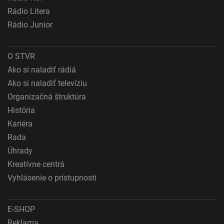
Vytvoriť profily na prispôsobenie obsahu
Rádio Litera
Rádio Junior
Použiť profily na výber prispôsobeného obsahu
Meranie výkonnosti reklamy
O STVR
Ako si naladiť rádiá
Meranie výkonnosti obsahu
Ako si naladiť televíziu
Pochopiť cieľové skupiny na základe štatistík
Organizačná štruktúra
alebo spájania údajov z rôznych zdrojov
História
Vývoj a zlepšovanie služieb
Kariéra
Rada
Použitie obmedzených údajov na výber obsahu
Úhrady
Špeciálne funkcie IAB:
Kreatívne centrá
Používanie presných údajov o geografickej
Vyhlásenie o prístupnosti
polohe
Identifikácia zariadení na základe aktívne
E-SHOP
vyžiadaných informácií
Reklama