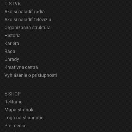
Použitie obmedzených údajov na výber obsahu
O STVR
Ako si naladiť rádiá
Špeciálne funkcie IAB:
Ako si naladiť televíziu
Používanie presných údajov o geografickej
polohe
Organizačná štruktúra
História
Identifikácia zariadení na základe aktívne
vyžiadaných informácií
Kariéra
Rada
Účely spracovania, ktoré nie sú v kompetencii IAB:
Úhrady
Nevyhnutné
Kreatívne centrá
Výkonostné
Vyhlásenie o prístupnosti
Funkčné
E-SHOP
Reklama
Reklama
Mapa stránok
Logá na stiahnutie
Pre médiá