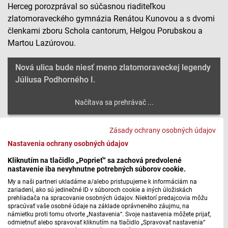
Herceg porozprával so súčasnou riaditeľkou
zlatomoraveckého gymnázia Renátou Kunovou a s dvomi
členkami zboru Schola cantorum, Helgou Porubskou a
Martou Lazúrovou.
Nová ulica bude niesť meno zlatomoraveckej legendy
Júliusa Podhorného I.
Máte problém s prehrávaním?
Nahláste nám chybu
v prehrávači.
Zásady ochrany osobných údajov
V Gymnáziu Janka Kráľa v Zlatých Moravciach fungoval
Nastavenia ochrany osobných údajov
niekoľko desaťročí úspešný spevácky zbor Scola cantorum
Kliknutím na tlačidlo „Poprieť“ sa zachová predvolené
pod vedením pedagóga Júliusa Podhorného. S jeho
nastavenie iba nevyhnutne potrebných súborov cookie.
členkami Helgou Porubskou, Martou Lazúrovou a so
My a naši partneri ukladáme a/alebo pristupujeme k informáciám na
súčasnou riaditeľkou gymnázia Renátou Kunovou sa o
zariadení, ako sú jedinečné ID v súboroch cookie a iných úložiskách
prehliadača na spracovanie osobných údajov. Niektorí predajcovia môžu
ňom rozpráva Michal Herceg.
spracúvať vaše osobné údaje na základe oprávneného záujmu, na
námietku proti tomu otvorte „Nastavenia“. Svoje nastavenia môžete prijať,
odmietnuť alebo spravovať kliknutím na tlačidlo „Spravovať nastavenia“
Nová ulica bude niesť meno zlatomoraveckej legendy