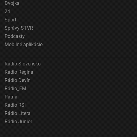
Dvojka
zariadení
24
Použiť obmedzené údaje na výber reklamy
Šport
Správy STVR
Vytvoriť profily pre personalizovanú reklamu
Podcasty
Použiť profily na výber personalizovanej
Mobilné aplikácie
reklamy
Vytvoriť profily na prispôsobenie obsahu
Rádio Slovensko
Použiť profily na výber prispôsobeného obsahu
Rádio Regina
Rádio Devín
Meranie výkonnosti reklamy
Rádio_FM
Meranie výkonnosti obsahu
Patria
Rádio RSI
Pochopiť cieľové skupiny na základe štatistík
Rádio Litera
alebo spájania údajov z rôznych zdrojov
Rádio Junior
Vývoj a zlepšovanie služieb