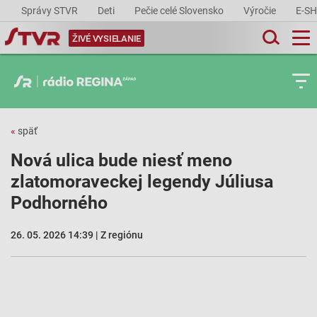
Správy STVR
Deti
Pečie celé Slovensko
Výročie
E-S
ŽIVÉ VYSIELANIE
«
späť
Nová ulica bude niesť meno
zlatomoraveckej legendy Júliusa
Podhorného
26. 05. 2026 14:39 | Z regiónu