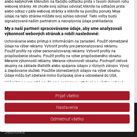
alebo kedykoľvek kliknutím na tlačidlo odtlačku prsta v ľavom dolnom rohu
Júliusa Podhorného II.
webovej stránky. Ak chcete svoj súhlas odvolať, kliknite na odtlačok prsta
alebo odkaz v päte webovej stránky a kliknite na položku ponuky Moje
údaje, na tejto stránke môžete svoj súhlas odvolať. Tieto voľby budú
signalizované našim partnerom a neovplyvnia údaje prehliadania.
My a naši partneri spracovávame údaje, aby sme analyzovali
Máte problém s prehrávaním?
Nahláste nám chybu
v prehrávači.
výkonnosť webových stránok a robili nasledovné:
Uchovávanie alebo prístup k informáciám na zariadení. Použiť obmedzené
Dirigenta a pedagóga Júliusa Podhorného, ktorý je v
údaje na výber reklamy. Vytvoriť profily pre personalizovanú reklamu.
Zlatých Moravciach legendou, si v sobotu pripomenú, ako
Použiť profily na výber personalizovanej reklamy. Vytvoriť profily na
prispôsobenie obsahu. Použiť profily na výber prispôsobeného obsahu.
inak, zborovým spevom. Na koncerte v aule miestneho
Meranie výkonnosti reklamy. Meranie výkonnosti obsahu. Pochopiť cieľové
gymnázia určite zaznie aj pieseň Ó, hudba božskej krásy,
skupiny na základe štatistík alebo spájania údajov z rôznych zdrojov. Vývoj
a zlepšovanie služieb. Použitie obmedzených údajov na výber obsahu.
ktorej text napísal práve Július Podhorný.
Údaje môžu byť zdieľané mimo Európskej únie a odosielané do USA.
Váš súhlas a pravidlá používania cookies sa vzťahujú na všetky webové
Autor: Michal Herceg
stránky „Rozhlasové weby“ vrátane: RSI Deutsch, Rádio Litera, Rádio Regina
Stred, Rádio Regina Západ, Rádio Patria, Rádio Devín, RTVS, Hudobné
Prijať všetko
pozdravy, Rádio Slovensko, RSI Francais, RSI English, RSI Slovensky, Rádio
Junior, RSI, Rádio Regina Východ, Rádio_FM, RSI Espanol, NEV.
Nastavenia
Zobraziť zoznam partnerov (1 predajcovia IAB)
Vaše údaje používame na nasledujúce účely:
Odmietnuť všetko
Účely spracovania IAB:
Jednotka
Uchovávanie alebo prístup k informáciám na