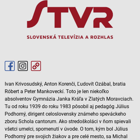
Ivan Krivosudský, Anton Korenči, Ľudovít Ozábal, bratia
Róbert a Peter Mankoveckí. Toto je len niekoľko
absolventov Gymnázia Janka Kráľa v Zlatých Moravciach.
Tu od roku 1939 do roku 1983 pôsobil aj pedagóg Július
Podhorný, dirigent celoslovensky známeho speváckeho
zboru Schola cantorum. Ako stredoškoláci v ňom spievali
všetci umelci, spomenutí v úvode. O tom, kým bol Július
Podhorný pre svojich žiakov a pre celé mesto, sa Michal