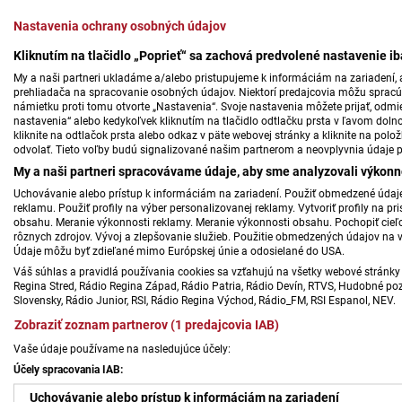
Nastavenia ochrany osobných údajov
Kliknutím na tlačidlo „Poprieť“ sa zachová predvolené nastavenie i
My a naši partneri ukladáme a/alebo pristupujeme k informáciám na zariadení, a
prehliadača na spracovanie osobných údajov. Niektorí predajcovia môžu sprac
námietku proti tomu otvorte „Nastavenia“. Svoje nastavenia môžete prijať, odmie
nastavenia“ alebo kedykoľvek kliknutím na tlačidlo odtlačku prsta v ľavom doln
kliknite na odtlačok prsta alebo odkaz v päte webovej stránky a kliknite na polo
odvolať. Tieto voľby budú signalizované našim partnerom a neovplyvnia údaje p
My a naši partneri spracovávame údaje, aby sme analyzovali výkonn
Uchovávanie alebo prístup k informáciám na zariadení. Použiť obmedzené údaje 
reklamu. Použiť profily na výber personalizovanej reklamy. Vytvoriť profily na 
obsahu. Meranie výkonnosti reklamy. Meranie výkonnosti obsahu. Pochopiť cieľo
rôznych zdrojov. Vývoj a zlepšovanie služieb. Použitie obmedzených údajov na 
Údaje môžu byť zdieľané mimo Európskej únie a odosielané do USA.
Váš súhlas a pravidlá používania cookies sa vzťahujú na všetky webové stránky 
Regina Stred, Rádio Regina Západ, Rádio Patria, Rádio Devín, RTVS, Hudobné pozd
Slovensky, Rádio Junior, RSI, Rádio Regina Východ, Rádio_FM, RSI Espanol, NEV.
Zobraziť zoznam partnerov (1 predajcovia IAB)
Vaše údaje používame na nasledujúce účely:
Účely spracovania IAB:
Uchovávanie alebo prístup k informáciám na zariadení