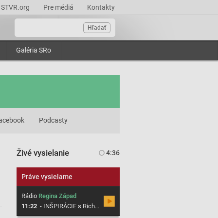
STVR.org
Pre médiá
Kontakty
Hľadať
Galéria SRo
acebook
Podcasty
Živé vysielanie
4:36
Práve vysielame
Rádio
Regina Západ
11:22
-
INŠPIRÁCIE s Richardom Šümeghym