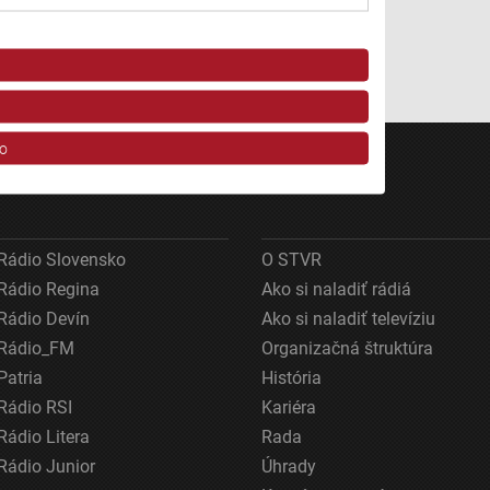
Kalného Páni novinári.
Autor: Michal Herceg
o
Rádio Slovensko
O STVR
Rádio Regina
Ako si naladiť rádiá
Rádio Devín
Ako si naladiť televíziu
Rádio_FM
Organizačná štruktúra
ov z rôznych zdrojov
Patria
História
Rádio RSI
Kariéra
Rádio Litera
Rada
Rádio Junior
Úhrady