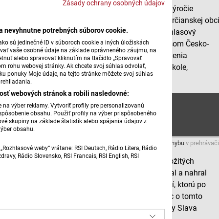
Zásady ochrany osobných údajov
Dnes si s Michalom Hercegom pripomenieme sté výročie
narodenia novináraBohuša Ujčeka. Narodil sa v turčianskej obc
ba nevyhnutne potrebných súborov cookie.
Horné Jaseno. V päťdesiatych rokoch bol ako rozhlasový
ko sú jedinečné ID v súboroch cookie a iných úložiskách
reportér pri všetkom významnom, čo sa vo vtedajšom Česko-
úvať vaše osobné údaje na základe oprávneného záujmu, na
Slovensku dialo a bol aj šéfom reportážneho oddelenia
tnuť alebo spravovať kliknutím na tlačidlo „Spravovať
om rohu webovej stránky. Ak chcete svoj súhlas odvolať,
Slovenského rozhlasu. Aktívny bol už na strednej škole,
žku ponuky Moje údaje, na tejto stránke môžete svoj súhlas
počúvajme.
rehliadania.
osť webových stránok a robili nasledovné:
Sté výročie narodenia novinára Bohuša Ujčeka
na výber reklamy. Vytvoriť profily pre personalizovanú
prispôsobenie obsahu. Použiť profily na výber prispôsobeného
vé skupiny na základe štatistík alebo spájania údajov z
výber obsahu.
Máte problém s prehrávaním?
Nahláste nám chybu
v prehrávači
„Rozhlasové weby“ vrátane: RSI Deutsch, Rádio Litera, Rádio
ravy, Rádio Slovensko, RSI Francais, RSI English, RSI
Bohuš Ujček zomrel veľmi predčasne, vo veku nedožitých
štyridsiatich rokov. Za svoj krátky život toho napísal a nahral
naozaj veľa. Prečítať si môžete knihu jeho reportáží, ktorú po
smrti Bohuša Ujčeka zostavil Ján Čomaj. No a viac o tomto
talentovanom novinárovi sa dá dozvedieť aj z knihy Slava