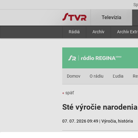
S
Televízia
Rádiá
Archív
Archív Ext
Domov
O rádiu
Ľudia
Re
«
späť
Sté výročie narodeni
07. 07. 2026 09:49 | Výročia, história