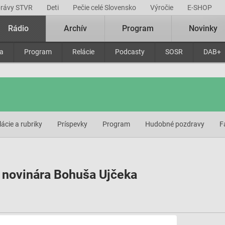
právy STVR
Deti
Pečie celé Slovensko
Výročie
E-SHOP
Rádio
Archív
Program
Novinky
ra
Program
Relácie
Podcasty
SOSR
DAB+
lácie a rubriky
Príspevky
Program
Hudobné pozdravy
F
a novinára Bohuša Ujčeka