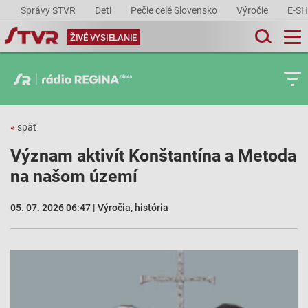
Správy STVR
Deti
Pečie celé Slovensko
Výročie
E-S
ŽIVÉ VYSIELANIE
«
späť
Význam aktivít Konštantína a Metoda
na našom území
05. 07. 2026 06:47 | Výročia, história