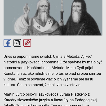
Dnes si pripomíname sviatok Cyrila a Metoda. Aj keď
historici a jazykovedci pripomínajú, že správne by malo byť
pomenovanie Konštantína a Metoda. Meno Cyril prijal
Konštantín až ako rehoľné meno tesne pred svojou smrťou
v Ríme. Teraz si povieme viac o ich význame pre našu
kultúru. Často sa hovorí, že boli vierozvestovia.
Martin Jurčo oslovil jazykovedca Juraja Hladkého z
Katedry slovenského jazyka a literatúry na Pedagogickej
fakulte Trnavskej univerzity. Ten mu pripomenul, že