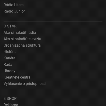
Vytvoriť profily na prispôsobenie obsahu
Rádio Litera
Rádio Junior
Použiť profily na výber prispôsobeného obsahu
Meranie výkonnosti reklamy
O STVR
Ako si naladiť rádiá
Meranie výkonnosti obsahu
Ako si naladiť televíziu
Pochopiť cieľové skupiny na základe štatistík
Organizačná štruktúra
alebo spájania údajov z rôznych zdrojov
História
Vývoj a zlepšovanie služieb
Kariéra
Rada
Použitie obmedzených údajov na výber obsahu
Úhrady
Špeciálne funkcie IAB:
Kreatívne centrá
Používanie presných údajov o geografickej
Vyhlásenie o prístupnosti
polohe
Identifikácia zariadení na základe aktívne
E-SHOP
vyžiadaných informácií
Reklama