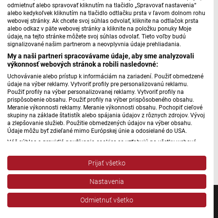
odmietnuť alebo spravovať kliknutím na tlačidlo „Spravovať nastavenia“
Považská železnica má 150 rokov II.
alebo kedykoľvek kliknutím na tlačidlo odtlačku prsta v ľavom dolnom rohu
webovej stránky. Ak chcete svoj súhlas odvolať, kliknite na odtlačok prsta
alebo odkaz v päte webovej stránky a kliknite na položku ponuky Moje
údaje, na tejto stránke môžete svoj súhlas odvolať. Tieto voľby budú
signalizované našim partnerom a neovplyvnia údaje prehliadania.
Máte problém s prehrávaním?
Nahláste nám chybu
v prehrávači.
My a naši partneri spracovávame údaje, aby sme analyzovali
výkonnosť webových stránok a robili nasledovné:
Modernizácia nielen na Považskej železnici ako koridore
Uchovávanie alebo prístup k informáciám na zariadení. Použiť obmedzené
medzi Bratislavou, Žilinou a Košicami trvá v podstate
údaje na výber reklamy. Vytvoriť profily pre personalizovanú reklamu.
dodnes. Rekonštrukcie, modernizácie a výluky prevádzky ju
Použiť profily na výber personalizovanej reklamy. Vytvoriť profily na
prispôsobenie obsahu. Použiť profily na výber prispôsobeného obsahu.
sprevádzajú v podstate od začiatku. To vníma cestujúci
Meranie výkonnosti reklamy. Meranie výkonnosti obsahu. Pochopiť cieľové
zrejme najviac. No výrazne to posunulo prevádzku vlakov,
skupiny na základe štatistík alebo spájania údajov z rôznych zdrojov. Vývoj
a zlepšovanie služieb. Použitie obmedzených údajov na výber obsahu.
napríklad už len z pohľadu rýchlosti, ktorá je dnes 160
Údaje môžu byť zdieľané mimo Európskej únie a odosielané do USA.
kilometrov za hodinu.
Váš súhlas a pravidlá používania cookies sa vzťahujú na všetky webové
stránky „Rozhlasové weby“ vrátane: RSI Deutsch, Rádio Litera, Rádio Regina
Autor: Martin Jurčo
Stred, Rádio Regina Západ, Rádio Patria, Rádio Devín, RTVS, Hudobné
Prijať všetko
pozdravy, Rádio Slovensko, RSI Francais, RSI English, RSI Slovensky, Rádio
Junior, RSI, Rádio Regina Východ, Rádio_FM, RSI Espanol, NEV.
Nastavenia
Zobraziť zoznam partnerov (1 predajcovia IAB)
Vaše údaje používame na nasledujúce účely:
Odmietnuť všetko
Účely spracovania IAB: