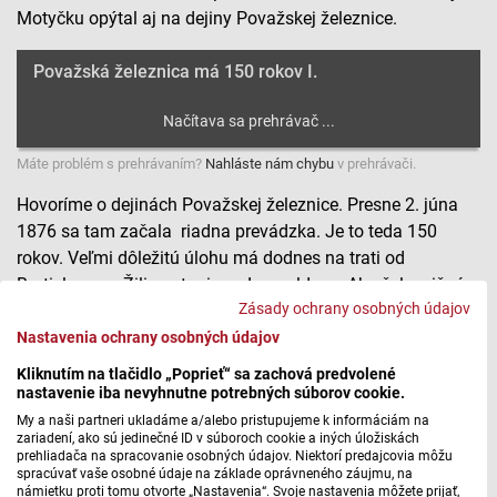
Motyčku opýtal aj na dejiny Považskej železnice.
Považská železnica má 150 rokov I.
Máte problém s prehrávaním?
Nahláste nám chybu
v prehrávači.
Hovoríme o dejinách Považskej železnice. Presne 2. júna
1876 sa tam začala riadna prevádzka. Je to teda 150
rokov. Veľmi dôležitú úlohu má dodnes na trati od
Bratislavy po Žilinu stanica v Leopoldove. Ako železničná
Zásady ochrany osobných údajov
križovatka spája Považie a Ponitrie a zároveň prepája
Považie s juhom Slovenska smerom do Budapešti.
Nastavenia ochrany osobných údajov
Kliknutím na tlačidlo „Poprieť“ sa zachová predvolené
Aj to sa dozvieme v knihe Mateja Motyčku o železničnom
nastavenie iba nevyhnutne potrebných súborov cookie.
živote v Leopoldove v toku času. Martinovi Jurčovi povedal
My a naši partneri ukladáme a/alebo pristupujeme k informáciám na
aj o tom, ako postupne prechádzali cez železnicu dôležité
zariadení, ako sú jedinečné ID v súboroch cookie a iných úložiskách
prehliadača na spracovanie osobných údajov. Niektorí predajcovia môžu
dejinné udalosti.
spracúvať vaše osobné údaje na základe oprávneného záujmu, na
námietku proti tomu otvorte „Nastavenia“. Svoje nastavenia môžete prijať,