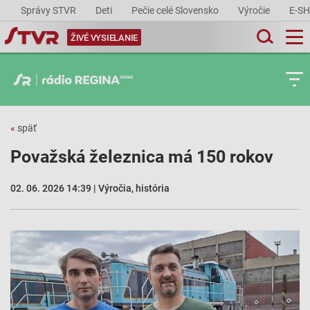
Správy STVR
Deti
Pečie celé Slovensko
Výročie
E-S
ŽIVÉ VYSIELANIE
«
späť
Považská železnica má 150 rokov
02. 06. 2026 14:39 | Výročia, história