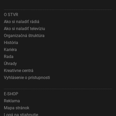
Použitie obmedzených údajov na výber obsahu
O STVR
Špeciálne funkcie IAB:
Ako si naladiť rádiá
Používanie presných údajov o geografickej
Ako si naladiť televíziu
polohe
Organizačná štruktúra
Identifikácia zariadení na základe aktívne
História
vyžiadaných informácií
Kariéra
Účely spracovania, ktoré nie sú v kompetencii IAB:
Rada
Nevyhnutné
Úhrady
Kreatívne centrá
Výkonostné
Vyhlásenie o prístupnosti
Funkčné
Reklama
E-SHOP
Reklama
Mapa stránok
Logá na stiahnutie