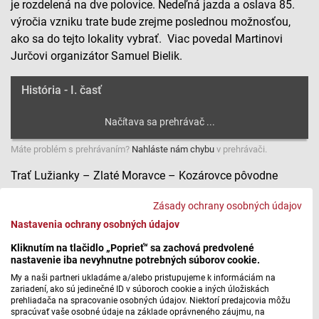
je rozdelená na dve polovice. Nedeľná jazda a oslava 85.
výročia vzniku trate bude zrejme poslednou možnosťou,
ako sa do tejto lokality vybrať. Viac povedal Martinovi
Jurčovi organizátor Samuel Bielik.
História - I. časť
Máte problém s prehrávaním?
Nahláste nám chybu
v prehrávači.
Trať Lužianky – Zlaté Moravce – Kozárovce pôvodne
postavili ako prepojku od Považia smerom k južnému
Zásady ochrany osobných údajov
Slovensku. Významnú úlohu hrala aj pre lokalitu
Nastavenia ochrany osobných údajov
Topoľčianky, kde bolo sídlo československého prezidenta.
V 70. a 80. rokoch najviac cestovali po železnici po tejto
Kliknutím na tlačidlo „Poprieť“ sa zachová predvolené
nastavenie iba nevyhnutne potrebných súborov cookie.
trati tehly a chladničky zo Zlatých Moraviec. Od 90. rokov
jej význam výrazne upadal – a chátranie urýchlilo
My a naši partneri ukladáme a/alebo pristupujeme k informáciám na
zariadení, ako sú jedinečné ID v súboroch cookie a iných úložiskách
zastavenie osobnej dopravy pred 20 rokmi a rozseknutie
prehliadača na spracovanie osobných údajov. Niektorí predajcovia môžu
trate automobilkou na dve polovice. Martin Jurčo sa s
spracúvať vaše osobné údaje na základe oprávneného záujmu, na