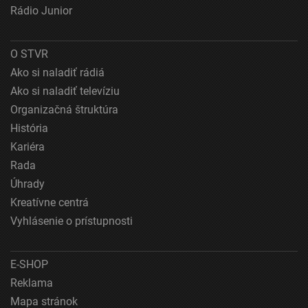
Rádio Junior
Použitie obmedzených údajov na výber obsahu
Špeciálne funkcie IAB:
O STVR
Používanie presných údajov o geografickej
Ako si naladiť rádiá
polohe
Ako si naladiť televíziu
Organizačná štruktúra
Identifikácia zariadení na základe aktívne
vyžiadaných informácií
História
Kariéra
Účely spracovania, ktoré nie sú v kompetencii IAB:
Rada
Nevyhnutné
Úhrady
Výkonostné
Kreatívne centrá
Vyhlásenie o prístupnosti
Funkčné
Reklama
E-SHOP
Reklama
Mapa stránok