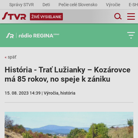
Správy STVR
Deti
Pečie celé Slovensko
Výročie
E-S
ŽIVÉ VYSIELANIE
«
späť
História - Trať Lužianky – Kozárovce
má 85 rokov, no speje k zániku
15. 08. 2023 14:39 | Výročia, história