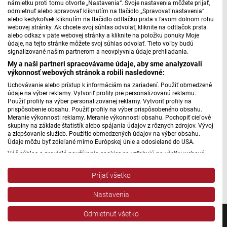
námietku proti tomu otvorte „Nastavenia“. Svoje nastavenia môžete prijať,
organizátorom nostalgickej jazdy pri príležitosti 85. výročia
odmietnuť alebo spravovať kliknutím na tlačidlo „Spravovať nastavenia“
trate Samuelom Bielikom rozprával o zastávkach i o
alebo kedykoľvek kliknutím na tlačidlo odtlačku prsta v ľavom dolnom rohu
webovej stránky. Ak chcete svoj súhlas odvolať, kliknite na odtlačok prsta
nedeľnej jazde.
alebo odkaz v päte webovej stránky a kliknite na položku ponuky Moje
údaje, na tejto stránke môžete svoj súhlas odvolať. Tieto voľby budú
signalizované našim partnerom a neovplyvnia údaje prehliadania.
História - II. časť
My a naši partneri spracovávame údaje, aby sme analyzovali
výkonnosť webových stránok a robili nasledovné:
Uchovávanie alebo prístup k informáciám na zariadení. Použiť obmedzené
údaje na výber reklamy. Vytvoriť profily pre personalizovanú reklamu.
Máte problém s prehrávaním?
Nahláste nám chybu
v prehrávači.
Použiť profily na výber personalizovanej reklamy. Vytvoriť profily na
prispôsobenie obsahu. Použiť profily na výber prispôsobeného obsahu.
Dúfajme, že sa tak nestane a že trať obháji v čase
Meranie výkonnosti reklamy. Meranie výkonnosti obsahu. Pochopiť cieľové
skupiny na základe štatistík alebo spájania údajov z rôznych zdrojov. Vývoj
ekologizácie dopravy svoju existenciu. Pripomeňme ešte,
a zlepšovanie služieb. Použitie obmedzených údajov na výber obsahu.
že nostalgická jazda sa začína v nedeľu o siedmej ráno na
Údaje môžu byť zdieľané mimo Európskej únie a odosielané do USA.
železničnej stanici v Nitre.
Váš súhlas a pravidlá používania cookies sa vzťahujú na všetky webové
stránky „Rozhlasové weby“ vrátane: RSI Deutsch, Rádio Litera, Rádio Regina
Stred, Rádio Regina Západ, Rádio Patria, Rádio Devín, RTVS, Hudobné
Autor: Martin Jurčo
Prijať všetko
pozdravy, Rádio Slovensko, RSI Francais, RSI English, RSI Slovensky, Rádio
Junior, RSI, Rádio Regina Východ, Rádio_FM, RSI Espanol, NEV.
Nastavenia
Zobraziť zoznam partnerov (1 predajcovia IAB)
Vaše údaje používame na nasledujúce účely:
Odmietnuť všetko
Účely spracovania IAB: