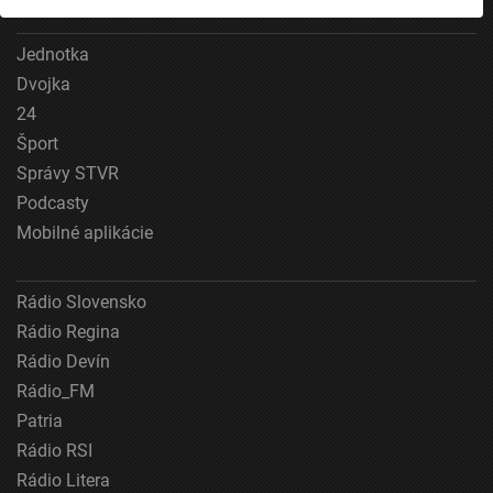
Uchovávanie alebo prístup k informáciám na
zariadení
Jednotka
Dvojka
Použiť obmedzené údaje na výber reklamy
24
Vytvoriť profily pre personalizovanú reklamu
Šport
Správy STVR
Použiť profily na výber personalizovanej
Podcasty
reklamy
Mobilné aplikácie
Vytvoriť profily na prispôsobenie obsahu
Použiť profily na výber prispôsobeného obsahu
Rádio Slovensko
Rádio Regina
Meranie výkonnosti reklamy
Rádio Devín
Meranie výkonnosti obsahu
Rádio_FM
Patria
Pochopiť cieľové skupiny na základe štatistík
alebo spájania údajov z rôznych zdrojov
Rádio RSI
Rádio Litera
Vývoj a zlepšovanie služieb