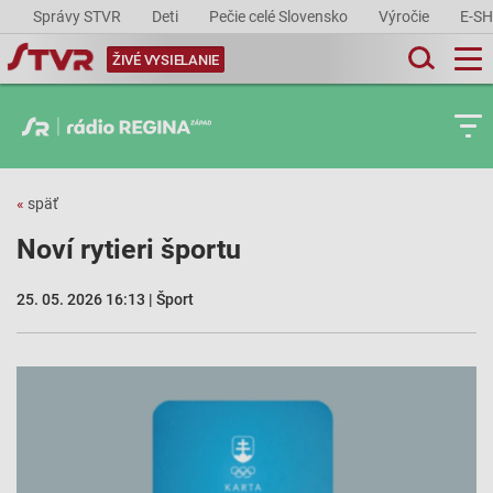
Správy STVR
Deti
Pečie celé Slovensko
Výročie
E-S
ŽIVÉ VYSIELANIE
«
späť
Noví rytieri športu
25. 05. 2026 16:13 | Šport