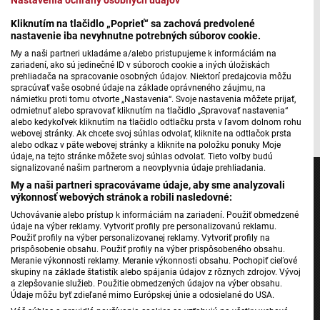
Máte problém s prehrávaním?
Nahláste nám chybu
v prehrávači.
Kliknutím na tlačidlo „Poprieť“ sa zachová predvolené
Spoznali sme nových laureátov výročných cien Klubu Fair
nastavenie iba nevyhnutne potrebných súborov cookie.
play Slovenského olympijského a športového výboru – ich
My a naši partneri ukladáme a/alebo pristupujeme k informáciám na
zariadení, ako sú jedinečné ID v súboroch cookie a iných úložiskách
krédom je, že zmysel pre čestnosť a rešpekt k súperovi na
prehliadača na spracovanie osobných údajov. Niektorí predajcovia môžu
športovisku je cennejšie než samotné víťazstvo.
spracúvať vaše osobné údaje na základe oprávneného záujmu, na
námietku proti tomu otvorte „Nastavenia“. Svoje nastavenia môžete prijať,
odmietnuť alebo spravovať kliknutím na tlačidlo „Spravovať nastavenia“
Autor: Peter Buček
alebo kedykoľvek kliknutím na tlačidlo odtlačku prsta v ľavom dolnom rohu
webovej stránky. Ak chcete svoj súhlas odvolať, kliknite na odtlačok prsta
alebo odkaz v päte webovej stránky a kliknite na položku ponuky Moje
údaje, na tejto stránke môžete svoj súhlas odvolať. Tieto voľby budú
signalizované našim partnerom a neovplyvnia údaje prehliadania.
My a naši partneri spracovávame údaje, aby sme analyzovali
výkonnosť webových stránok a robili nasledovné:
Uchovávanie alebo prístup k informáciám na zariadení. Použiť obmedzené
Jednotka
údaje na výber reklamy. Vytvoriť profily pre personalizovanú reklamu.
Použiť profily na výber personalizovanej reklamy. Vytvoriť profily na
Dvojka
prispôsobenie obsahu. Použiť profily na výber prispôsobeného obsahu.
Meranie výkonnosti reklamy. Meranie výkonnosti obsahu. Pochopiť cieľové
24
skupiny na základe štatistík alebo spájania údajov z rôznych zdrojov. Vývoj
Šport
a zlepšovanie služieb. Použitie obmedzených údajov na výber obsahu.
Údaje môžu byť zdieľané mimo Európskej únie a odosielané do USA.
Správy STVR
Váš súhlas a pravidlá používania cookies sa vzťahujú na všetky webové