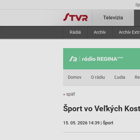
S
Televízia
Rádiá
Archív
Archív Ext
Domov
O rádiu
Ľudia
Re
«
späť
Šport vo Veľkých Kos
15. 05. 2026 14:39 | Šport