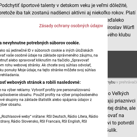
Podchytiť športové talenty v detskom veku je veľmi dôležité,
pretože iba tak zostanú nadšenci aktívni aj niekoľko rokov. Platí
to aj o tenistoch vo Veľkých Kostoľanoch. V obci neďaleko
Zásady ochrany osobných údajov
Piešťan hrávajú tenis deti, dospelí, ale aj seniori. Miroslav Würfl
sa o tom porozprával s trénerom miestneho tenisového klubu
Martinom Porubským.
ba nevyhnutne potrebných súborov cookie.
ko sú jedinečné ID v súboroch cookie a iných úložiskách
úvať vaše osobné údaje na základe oprávneného záujmu, na
Tenis
tnuť alebo spravovať kliknutím na tlačidlo „Spravovať
om rohu webovej stránky. Ak chcete svoj súhlas odvolať,
žku ponuky Moje údaje, na tejto stránke môžete svoj súhlas
rehliadania.
osť webových stránok a robili nasledovné:
Máte problém s prehrávaním?
Nahláste nám chybu
v prehrávači
na výber reklamy. Vytvoriť profily pre personalizovanú
Prostredníctvom rozhlasového éteru sa vraciame do Veľkých
prispôsobenie obsahu. Použiť profily na výber prispôsobeného
vé skupiny na základe štatistík alebo spájania údajov z
Kostolian, kde sa už viac ako tri desaťročia stretávajú priaznivci
výber obsahu.
motokrosového športu. Trénujú na domácej uzavretej dráhe, ale
ich športové majstrovstvo môžu fanúšikovia obdivovať na
„Rozhlasové weby“ vrátane: RSI Deutsch, Rádio Litera, Rádio
ravy, Rádio Slovensko, RSI Francais, RSI English, RSI
pretekoch po celom Slovensku. Miroslavovi Würflovi to potvrdil
predseda miestneho motokrosového klubu Jozef Gulík.