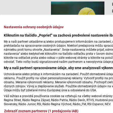
Nastavenia ochrany osobných údajov
Kliknutím na tlačidlo „Poprieť“ sa zachová predvolené nastavenie i
My a naši partneri ukladáme a/alebo pristupujeme k informáciám na zariadení, a
prehliadača na spracovanie osobných údajov. Niektorí predajcovia môžu sprac
námietku proti tomu otvorte „Nastavenia“. Svoje nastavenia môžete prijať, odmie
nastavenia“ alebo kedykoľvek kliknutím na tlačidlo odtlačku prsta v ľavom doln
kliknite na odtlačok prsta alebo odkaz v päte webovej stránky a kliknite na polo
odvolať. Tieto voľby budú signalizované našim partnerom a neovplyvnia údaje p
My a naši partneri spracovávame údaje, aby sme analyzovali výkonn
Uchovávanie alebo prístup k informáciám na zariadení. Použiť obmedzené údaje 
reklamu. Použiť profily na výber personalizovanej reklamy. Vytvoriť profily na 
obsahu. Meranie výkonnosti reklamy. Meranie výkonnosti obsahu. Pochopiť cieľo
rôznych zdrojov. Vývoj a zlepšovanie služieb. Použitie obmedzených údajov na 
Údaje môžu byť zdieľané mimo Európskej únie a odosielané do USA.
Váš súhlas a pravidlá používania cookies sa vzťahujú na všetky webové stránky 
Regina Stred, Rádio Regina Západ, Rádio Patria, Rádio Devín, RTVS, Hudobné pozd
Slovensky, Rádio Junior, RSI, Rádio Regina Východ, Rádio_FM, RSI Espanol, NEV.
Zobraziť zoznam partnerov (1 predajcovia IAB)