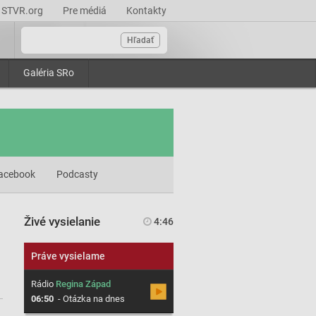
STVR.org
Pre médiá
Kontakty
Hľadať
Galéria SRo
acebook
Podcasty
Živé vysielanie
4:46
Práve vysielame
Rádio
Regina Západ
06:50
-
Otázka na dnes