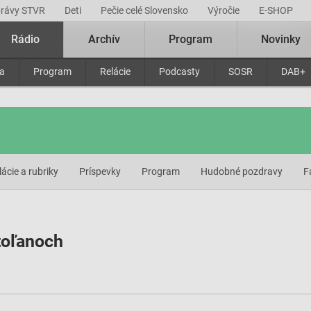
právy STVR
Deti
Pečie celé Slovensko
Výročie
E-SHOP
Rádio
Archív
Program
Novinky
ra
Program
Relácie
Podcasty
SOSR
DAB+
lácie a rubriky
Príspevky
Program
Hudobné pozdravy
F
toľanoch