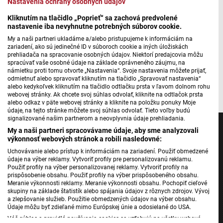
Nastavenia ochrany osobných údajov
Kliknutím na tlačidlo „Poprieť“ sa zachová predvolené
Máte problém s prehrávaním?
Nahláste nám chybu
v prehrávači.
nastavenie iba nevyhnutne potrebných súborov cookie.
Či ceny krmív narastú, ukáže až čas, faktom však zostáva,
My a naši partneri ukladáme a/alebo pristupujeme k informáciám na
zariadení, ako sú jedinečné ID v súboroch cookie a iných úložiskách
že sucho sa podpisuje aj na úrodách jednotlivých plodín, aj
prehliadača na spracovanie osobných údajov. Niektorí predajcovia môžu
na horšom stave lúk a pasienkov.
spracúvať vaše osobné údaje na základe oprávneného záujmu, na
námietku proti tomu otvorte „Nastavenia“. Svoje nastavenia môžete prijať,
odmietnuť alebo spravovať kliknutím na tlačidlo „Spravovať nastavenia“
Autorka: Jana Obrancová
alebo kedykoľvek kliknutím na tlačidlo odtlačku prsta v ľavom dolnom rohu
webovej stránky. Ak chcete svoj súhlas odvolať, kliknite na odtlačok prsta
alebo odkaz v päte webovej stránky a kliknite na položku ponuky Moje
údaje, na tejto stránke môžete svoj súhlas odvolať. Tieto voľby budú
signalizované našim partnerom a neovplyvnia údaje prehliadania.
My a naši partneri spracovávame údaje, aby sme analyzovali
výkonnosť webových stránok a robili nasledovné:
Uchovávanie alebo prístup k informáciám na zariadení. Použiť obmedzené
Jednotka
údaje na výber reklamy. Vytvoriť profily pre personalizovanú reklamu.
Použiť profily na výber personalizovanej reklamy. Vytvoriť profily na
Dvojka
prispôsobenie obsahu. Použiť profily na výber prispôsobeného obsahu.
Meranie výkonnosti reklamy. Meranie výkonnosti obsahu. Pochopiť cieľové
24
skupiny na základe štatistík alebo spájania údajov z rôznych zdrojov. Vývoj
a zlepšovanie služieb. Použitie obmedzených údajov na výber obsahu.
Šport
Údaje môžu byť zdieľané mimo Európskej únie a odosielané do USA.
Správy STVR
Váš súhlas a pravidlá používania cookies sa vzťahujú na všetky webové