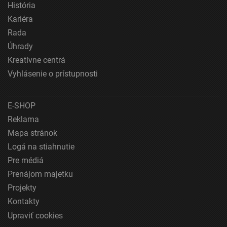
História
Meranie výkonnosti obsahu
Kariéra
Rada
Pochopiť cieľové skupiny na základe štatistík
Úhrady
alebo spájania údajov z rôznych zdrojov
Kreatívne centrá
Vývoj a zlepšovanie služieb
Vyhlásenie o prístupnosti
Použitie obmedzených údajov na výber obsahu
E-SHOP
Špeciálne funkcie IAB:
Reklama
Používanie presných údajov o geografickej
polohe
Mapa stránok
Logá na stiahnutie
Identifikácia zariadení na základe aktívne
vyžiadaných informácií
Pre médiá
Prenájom majetku
Účely spracovania, ktoré nie sú v kompetencii IAB:
Projekty
Nevyhnutné
Kontakty
Výkonostné
Upraviť cookies