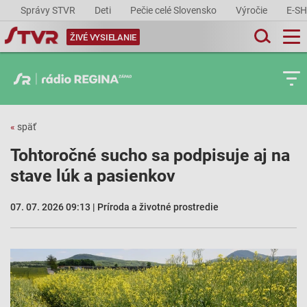
Správy STVR
Deti
Pečie celé Slovensko
Výročie
E-S
ŽIVÉ VYSIELANIE
«
späť
Tohtoročné sucho sa podpisuje aj na
stave lúk a pasienkov
07. 07. 2026 09:13 | Príroda a životné prostredie