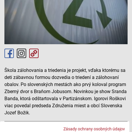
Škola zálohovania a triedenia je projekt, vďaka ktorému sa
deti zábavnou formou dozvedia o triedení a zálohovaní
obalov. Po slovenských mestách ako prvý koloval program
Zberný dvor s Braňom Jobusom. Novinkou je show Sranda
Banda, ktorá odštartovala v Partizánskom. Igorovi Roškovi
viac povedal predseda Združenia miest a obcí Slovenska
Jozef Božik.
Deti sa učia zálohovať zábavnou formou
Zásady ochrany osobných údajov