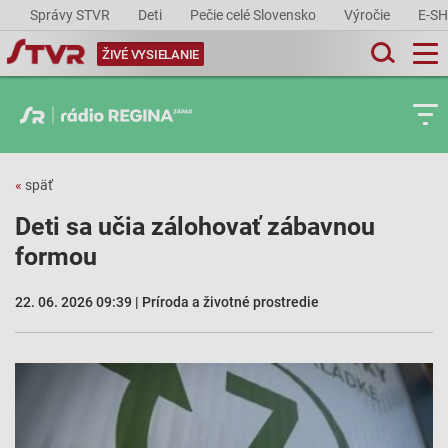
Správy STVR
Deti
Pečie celé Slovensko
Výročie
E-S
ŽIVÉ VYSIELANIE
«
späť
Deti sa učia zálohovať zábavnou
formou
22. 06. 2026 09:39 | Príroda a životné prostredie