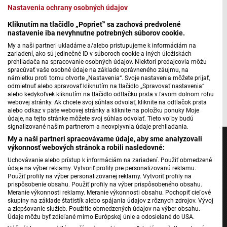
Nastavenia ochrany osobných údajov
Kliknutím na tlačidlo „Poprieť“ sa zachová predvolené
nastavenie iba nevyhnutne potrebných súborov cookie.
Máte problém s prehrávaním?
Nahláste nám chybu
v prehrávači.
My a naši partneri ukladáme a/alebo pristupujeme k informáciám na
Vďaka spolupráci spomínaných partnerov začína po
zariadení, ako sú jedinečné ID v súboroch cookie a iných úložiskách
prehliadača na spracovanie osobných údajov. Niektorí predajcovia môžu
Slovenských mestách putovať nový zábavno-edukatívny
spracúvať vaše osobné údaje na základe oprávneného záujmu, na
program. Postupne navštívi viacero miest a obcí.
námietku proti tomu otvorte „Nastavenia“. Svoje nastavenia môžete prijať,
odmietnuť alebo spravovať kliknutím na tlačidlo „Spravovať nastavenia“
alebo kedykoľvek kliknutím na tlačidlo odtlačku prsta v ľavom dolnom rohu
Autor: Igor Roško
webovej stránky. Ak chcete svoj súhlas odvolať, kliknite na odtlačok prsta
alebo odkaz v päte webovej stránky a kliknite na položku ponuky Moje
údaje, na tejto stránke môžete svoj súhlas odvolať. Tieto voľby budú
signalizované našim partnerom a neovplyvnia údaje prehliadania.
My a naši partneri spracovávame údaje, aby sme analyzovali
výkonnosť webových stránok a robili nasledovné:
Uchovávanie alebo prístup k informáciám na zariadení. Použiť obmedzené
údaje na výber reklamy. Vytvoriť profily pre personalizovanú reklamu.
Jednotka
Použiť profily na výber personalizovanej reklamy. Vytvoriť profily na
prispôsobenie obsahu. Použiť profily na výber prispôsobeného obsahu.
Dvojka
Meranie výkonnosti reklamy. Meranie výkonnosti obsahu. Pochopiť cieľové
skupiny na základe štatistík alebo spájania údajov z rôznych zdrojov. Vývoj
24
a zlepšovanie služieb. Použitie obmedzených údajov na výber obsahu.
Šport
Údaje môžu byť zdieľané mimo Európskej únie a odosielané do USA.