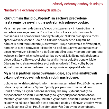
pribudli konečne včely
Zásady ochrany osobných údajov
Nastavenia ochrany osobných údajov
Kliknutím na tlačidlo „Poprieť“ sa zachová predvolené
nastavenie iba nevyhnutne potrebných súborov cookie.
Máte problém s prehrávaním?
Nahláste nám chybu
v prehrávači.
My a naši partneri ukladáme a/alebo pristupujeme k informáciám na
Ak sa chcete o včelách dozvedieť viac a poriadne sa na ne
zariadení, ako sú jedinečné ID v súboroch cookie a iných úložiskách
prehliadača na spracovanie osobných údajov. Niektorí predajcovia môžu
pozrieť, môžete tak urobiť v areály Slovenskej
spracúvať vaše osobné údaje na základe oprávneného záujmu, na
poľnohospodárskej univerzity v Nitre, kde sa nachádza
námietku proti tomu otvorte „Nastavenia“. Svoje nastavenia môžete prijať,
odmietnuť alebo spravovať kliknutím na tlačidlo „Spravovať nastavenia“
edukačná včelnica.
alebo kedykoľvek kliknutím na tlačidlo odtlačku prsta v ľavom dolnom rohu
webovej stránky. Ak chcete svoj súhlas odvolať, kliknite na odtlačok prsta
Autorka: Jana Obrancová
alebo odkaz v päte webovej stránky a kliknite na položku ponuky Moje
údaje, na tejto stránke môžete svoj súhlas odvolať. Tieto voľby budú
signalizované našim partnerom a neovplyvnia údaje prehliadania.
My a naši partneri spracovávame údaje, aby sme analyzovali
výkonnosť webových stránok a robili nasledovné:
Uchovávanie alebo prístup k informáciám na zariadení. Použiť obmedzené
údaje na výber reklamy. Vytvoriť profily pre personalizovanú reklamu.
Použiť profily na výber personalizovanej reklamy. Vytvoriť profily na
prispôsobenie obsahu. Použiť profily na výber prispôsobeného obsahu.
Jednotka
Meranie výkonnosti reklamy. Meranie výkonnosti obsahu. Pochopiť cieľové
skupiny na základe štatistík alebo spájania údajov z rôznych zdrojov. Vývoj
Dvojka
a zlepšovanie služieb. Použitie obmedzených údajov na výber obsahu.