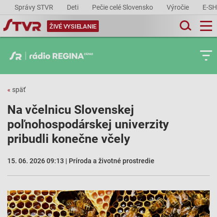
Správy STVR
Deti
Pečie celé Slovensko
Výročie
E-S
ŽIVÉ VYSIELANIE
«
späť
Na včelnicu Slovenskej
poľnohospodárskej univerzity
pribudli konečne včely
15. 06. 2026 09:13 | Príroda a životné prostredie