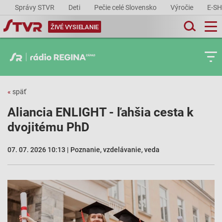
Správy STVR
Deti
Pečie celé Slovensko
Výročie
E-S
ŽIVÉ VYSIELANIE
«
späť
Aliancia ENLIGHT - ľahšia cesta k
dvojitému PhD
07. 07. 2026 10:13 | Poznanie, vzdelávanie, veda