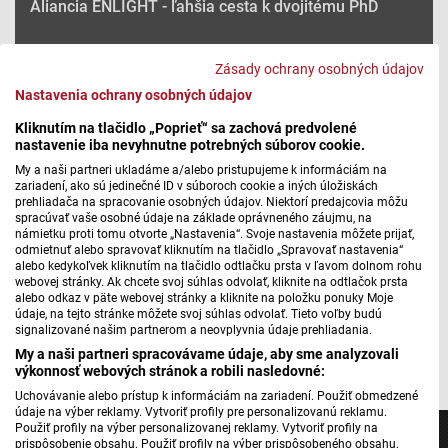
Aliancia ENLIGHT - ľahšia cesta k dvojitému PhD
Zásady ochrany osobných údajov
Máte problém s prehrávaním?
Nahláste nám chybu
v prehrávači.
Nastavenia ochrany osobných údajov
Cieľom aliancie ENLIGHT je posilňovať spoluprácu v
Kliknutím na tlačidlo „Poprieť“ sa zachová predvolené
nastavenie iba nevyhnutne potrebných súborov cookie.
oblasti vzdelávania, výskumu a spoločenskej
My a naši partneri ukladáme a/alebo pristupujeme k informáciám na
angažovanosti a prispievať k rozvoju európskeho priestoru
zariadení, ako sú jedinečné ID v súboroch cookie a iných úložiskách
vysokoškolského vzdelávania a výskumu.
prehliadača na spracovanie osobných údajov. Niektorí predajcovia môžu
spracúvať vaše osobné údaje na základe oprávneného záujmu, na
námietku proti tomu otvorte „Nastavenia“. Svoje nastavenia môžete prijať,
A pokiaľ ide o doktorandské štúdium, tak jedným zo
odmietnuť alebo spravovať kliknutím na tlačidlo „Spravovať nastavenia“
záväzkov Univerzity Komenského je, že každý doktorand by
alebo kedykoľvek kliknutím na tlačidlo odtlačku prsta v ľavom dolnom rohu
webovej stránky. Ak chcete svoj súhlas odvolať, kliknite na odtlačok prsta
mal byť aspoň jeden semester v zahraničnej inštitúcii, aby
alebo odkaz v päte webovej stránky a kliknite na položku ponuky Moje
získal skúsenosti a priniesol ich na Slovensko.
údaje, na tejto stránke môžete svoj súhlas odvolať. Tieto voľby budú
signalizované našim partnerom a neovplyvnia údaje prehliadania.
Autorka: Mária Babinská
My a naši partneri spracovávame údaje, aby sme analyzovali
výkonnosť webových stránok a robili nasledovné:
Uchovávanie alebo prístup k informáciám na zariadení. Použiť obmedzené
údaje na výber reklamy. Vytvoriť profily pre personalizovanú reklamu.
Použiť profily na výber personalizovanej reklamy. Vytvoriť profily na
prispôsobenie obsahu. Použiť profily na výber prispôsobeného obsahu.