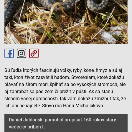
Sú ľudia ktorých fascinujú vtáky, ryby, kone, hmyz a sú aj
takí, ktorí život zasvätili hadom. Stvoreniam, ktoré dokážu
plávať na šírom mori, šplhať sa po vysokých stromoch, ale
aj zahrabať sa pod zem či prežiť v púšti. Ak sa stanú
členom vašej domácnosti, tak vám dokážu zmiznúť tak, že
ich ani nenájdete. Slovo má Hana Michalčíková.
Daniel Jablonski pomohol prepísať 160 rokov starý
vedecký príbeh I.