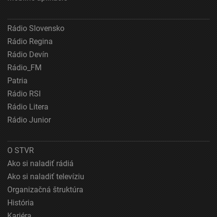
Vytvoriť profily pre personalizovanú reklamu
Rádio Slovensko
Použiť profily na výber personalizovanej
reklamy
Rádio Regina
Rádio Devín
Vytvoriť profily na prispôsobenie obsahu
Rádio_FM
Použiť profily na výber prispôsobeného obsahu
Patria
Rádio RSI
Meranie výkonnosti reklamy
Rádio Litera
Meranie výkonnosti obsahu
Rádio Junior
Pochopiť cieľové skupiny na základe štatistík
alebo spájania údajov z rôznych zdrojov
O STVR
Ako si naladiť rádiá
Vývoj a zlepšovanie služieb
Ako si naladiť televíziu
Použitie obmedzených údajov na výber obsahu
Organizačná štruktúra
Špeciálne funkcie IAB:
História
Používanie presných údajov o geografickej
Kariéra