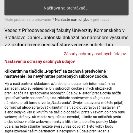
Máte problém s prehrávaním?
Nahláste nám chybu
v prehrávači.
Vedec z Prírodovedeckej fakulty Univerzity Komenského v
Bratislave Daniel Jablonski dokázal po náročnom výskume
v zložitom teréne prepísať starý vedecký príbeh. Tím
odborníkov pod jeho vedením zistil, že had považovaný od
Zásady ochrany osobných údajov
roku 1864 za jeden druh, je v skutočnosti skupinou
Nastavenia ochrany osobných údajov
viacerých samostatných evolučných línií. Tri z nich sú pre
Kliknutím na tlačidlo „Poprieť“ sa zachová predvolené
vedu úplne nové. Na cestu za úspechom sa Hana
nastavenie iba nevyhnutne potrebných súborov cookie.
Michalčíková pýtala priamo herpetológa - odborníka na
My a naši partneri ukladáme a/alebo pristupujeme k informáciám na
hady Daniela Jablonského.
zariadení, ako sú jedinečné ID v súboroch cookie a iných úložiskách
prehliadača na spracovanie osobných údajov. Niektorí predajcovia môžu
spracúvať vaše osobné údaje na základe oprávneného záujmu, na
Daniel Jablonski pomohol prepísať 160 rokov starý
námietku proti tomu otvorte „Nastavenia“. Svoje nastavenia môžete prijať,
odmietnuť alebo spravovať kliknutím na tlačidlo „Spravovať nastavenia“
vedecký príbeh II.
alebo kedykoľvek kliknutím na tlačidlo odtlačku prsta v ľavom dolnom rohu
webovej stránky. Ak chcete svoj súhlas odvolať, kliknite na odtlačok prsta
alebo odkaz v päte webovej stránky a kliknite na položku ponuky Moje
údaje, na tejto stránke môžete svoj súhlas odvolať. Tieto voľby budú
signalizované našim partnerom a neovplyvnia údaje prehliadania.