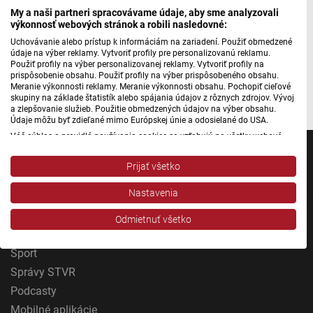
Máte problém s prehrávaním?
Nahláste nám chybu
v prehrávači.
My a naši partneri spracovávame údaje, aby sme analyzovali
výkonnosť webových stránok a robili nasledovné:
A práve preto je dôležité nové druhy objavovať, a lepšie
Uchovávanie alebo prístup k informáciám na zariadení. Použiť obmedzené
študovať, pretože nám zodpovedajú otázky o našom
údaje na výber reklamy. Vytvoriť profily pre personalizovanú reklamu.
prežívaní.
Použiť profily na výber personalizovanej reklamy. Vytvoriť profily na
prispôsobenie obsahu. Použiť profily na výber prispôsobeného obsahu.
Meranie výkonnosti reklamy. Meranie výkonnosti obsahu. Pochopiť cieľové
Autorka: Hana Michalčíková
skupiny na základe štatistík alebo spájania údajov z rôznych zdrojov. Vývoj
a zlepšovanie služieb. Použitie obmedzených údajov na výber obsahu.
Údaje môžu byť zdieľané mimo Európskej únie a odosielané do USA.
Váš súhlas a pravidlá používania cookies sa vzťahujú na všetky webové
stránky „Rozhlasové weby“ vrátane: RSI Deutsch, Rádio Litera, Rádio Regina
Stred, Rádio Regina Západ, Rádio Patria, Rádio Devín, RTVS, Hudobné
Prijať všetko
pozdravy, Rádio Slovensko, RSI Francais, RSI English, RSI Slovensky, Rádio
Junior, RSI, Rádio Regina Východ, Rádio_FM, RSI Espanol, NEV.
Nastavenia
Jednotka
Zobraziť zoznam partnerov (1 predajcovia IAB)
Dvojka
Vaše údaje používame na nasledujúce účely:
Odmietnuť všetko
24
Účely spracovania IAB:
Šport
Uchovávanie alebo prístup k informáciám na
zariadení
Správy STVR
Podcasty
Použiť obmedzené údaje na výber reklamy
Mobilné aplikácie