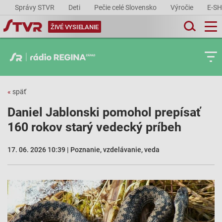
Správy STVR
Deti
Pečie celé Slovensko
Výročie
E-S
ŽIVÉ VYSIELANIE
«
späť
Daniel Jablonski pomohol prepísať
160 rokov starý vedecký príbeh
17. 06. 2026 10:39 | Poznanie, vzdelávanie, veda