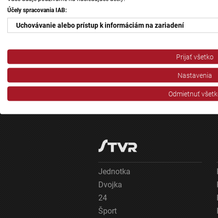
Účely spracovania IAB:
Uchovávanie alebo prístup k informáciám na zariadení
Použiť obmedzené údaje na výber reklamy
Prijať všetko
Vytvoriť profily pre personalizovanú reklamu
Nastavenia
Použiť profily na výber personalizovanej reklamy
Odmietnuť všetk
Vytvoriť profily na prispôsobenie obsahu
Použiť profily na výber prispôsobeného obsahu
Meranie výkonnosti reklamy
Meranie výkonnosti obsahu
Jednotka
Dvojka
Pochopiť cieľové skupiny na základe štatistík alebo spájania údaj
24
Vývoj a zlepšovanie služieb
Šport