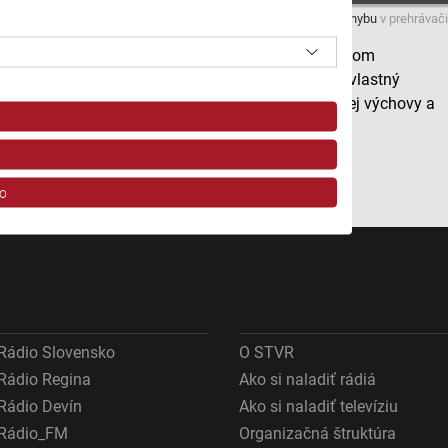
Máte problém s prehrávaním?
Nahláste nám chybu
v prehrávači
Občianske združenie SportInstitute je riadnym členom
Slovenskej plaveckej federácie a má vypracovaný vlastný
systém práce s deťmi schváleným Fakultou telesnej výchovy a
športu Univerzity Komenského.
Autor: Mária Babinská
o
Rádio Slovensko
O STVR
Rádio Regina
Ako si naladiť rádiá
ov z rôznych zdrojov
Rádio Devín
Ako si naladiť televíziu
Rádio_FM
Organizačná štruktúra