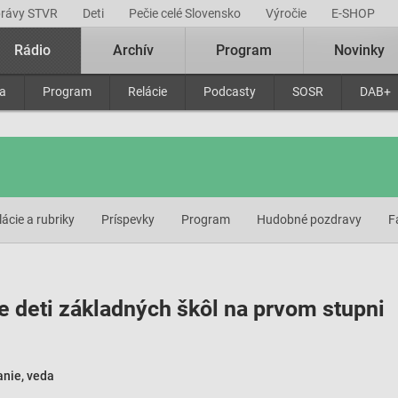
právy STVR
Deti
Pečie celé Slovensko
Výročie
E-SHOP
Rádio
Archív
Program
Novinky
ra
Program
Relácie
Podcasty
SOSR
DAB+
lácie a rubriky
Príspevky
Program
Hudobné pozdravy
F
e deti základných škôl na prvom stupni
anie, veda