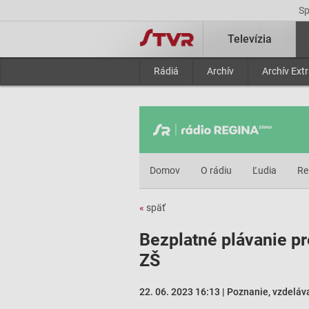
S
Televízia
Rádiá
Archív
Archív Ext
Domov
O rádiu
Ľudia
Re
«
späť
Bezplatné plávanie pr
ZŠ
22. 06. 2023 16:13 | Poznanie, vzdeláv