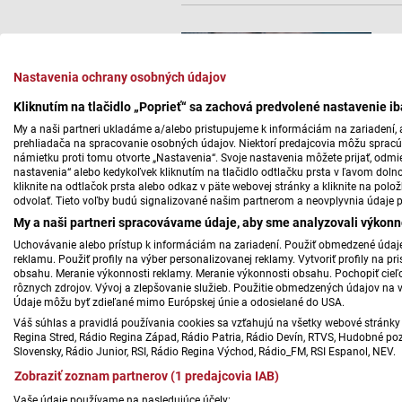
Nastavenia ochrany osobných údajov
Kliknutím na tlačidlo „Poprieť“ sa zachová predvolené nastavenie i
My a naši partneri ukladáme a/alebo pristupujeme k informáciám na zariadení, a
prehliadača na spracovanie osobných údajov. Niektorí predajcovia môžu sprac
námietku proti tomu otvorte „Nastavenia“. Svoje nastavenia môžete prijať, odmie
nastavenia“ alebo kedykoľvek kliknutím na tlačidlo odtlačku prsta v ľavom doln
kliknite na odtlačok prsta alebo odkaz v päte webovej stránky a kliknite na polo
odvolať. Tieto voľby budú signalizované našim partnerom a neovplyvnia údaje p
My a naši partneri spracovávame údaje, aby sme analyzovali výkonn
Uchovávanie alebo prístup k informáciám na zariadení. Použiť obmedzené údaje 
reklamu. Použiť profily na výber personalizovanej reklamy. Vytvoriť profily na 
obsahu. Meranie výkonnosti reklamy. Meranie výkonnosti obsahu. Pochopiť cieľo
rôznych zdrojov. Vývoj a zlepšovanie služieb. Použitie obmedzených údajov na 
Údaje môžu byť zdieľané mimo Európskej únie a odosielané do USA.
Váš súhlas a pravidlá používania cookies sa vzťahujú na všetky webové stránky 
Regina Stred, Rádio Regina Západ, Rádio Patria, Rádio Devín, RTVS, Hudobné pozd
Slovensky, Rádio Junior, RSI, Rádio Regina Východ, Rádio_FM, RSI Espanol, NEV.
Zobraziť zoznam partnerov (1 predajcovia IAB)
Vaše údaje používame na nasledujúce účely: