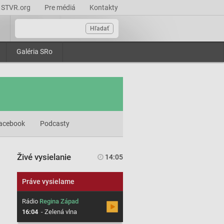
STVR.org
Pre médiá
Kontakty
Hľadať
Galéria SRo
acebook
Podcasty
Živé vysielanie
14:05
Práve vysielame
Rádio
Regina Západ
16:04
-
Zelená vlna