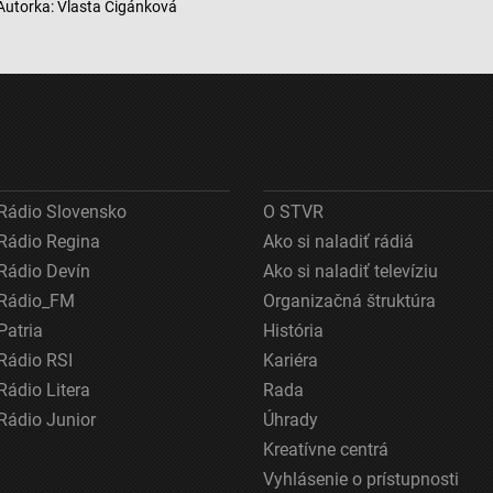
Autorka: Vlasta Cigánková
ov z rôznych zdrojov
Rádio Slovensko
O STVR
Rádio Regina
Ako si naladiť rádiá
Rádio Devín
Ako si naladiť televíziu
Rádio_FM
Organizačná štruktúra
Patria
História
Rádio RSI
Kariéra
Rádio Litera
Rada
Rádio Junior
Úhrady
Kreatívne centrá
Vyhlásenie o prístupnosti