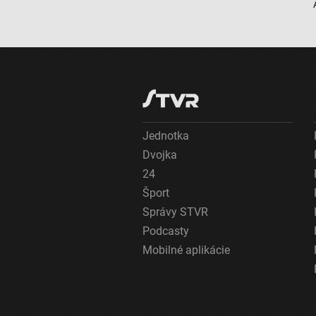
Meranie výkonnosti obsahu
Pochopiť cieľové skupiny na základe štatistík alebo spájania údaj
Vývoj a zlepšovanie služieb
Použitie obmedzených údajov na výber obsahu
Jednotka
Špeciálne funkcie IAB:
Dvojka
Používanie presných údajov o geografickej polohe
24
Identifikácia zariadení na základe aktívne vyžiadaných informácií
Šport
Účely spracovania, ktoré nie sú v kompetencii IAB:
Správy STVR
Podcasty
Nevyhnutné
Mobilné aplikácie
Výkonostné
Funkčné