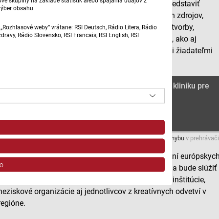
vé skupiny na základe štatistík alebo spájania údajov z
trnavské informačné centrum Europe direct bolo predstaviť
výber obsahu.
hlavné možnosti financovania kultúry z európskych zdrojov,
najmä programy zamerané na podporu umeleckej tvorby,
„Rozhlasové weby“ vrátane: RSI Deutsch, Rádio Litera, Rádio
ravy, Rádio Slovensko, RSI Francais, RSI English, RSI
rozvoja kultúrnych inštitúcií, kreatívneho priemyslu, ako aj
medzinárodnej spolupráce. S aktérmi aj úspešnými žiadateľmi
grantov sa stretla Vlasta Cigánková.
Europe Direct usporiadalo Prvú župnú grantovú kliniku pre
kultúru II.
Máte problém s prehrávaním?
Nahláste nám chybu
v prehrávači
Župná grantová klinika bude v podpore pri získavaní európskyc
o
grantov pre kultúrny a kreatívny sektor pokračovať a bude slúžiť
ako poradenské centrum pre mestá, obce, kultúrne inštitúcie,
neziskové organizácie aj jednotlivcov z kreatívnych odvetví v
regióne.