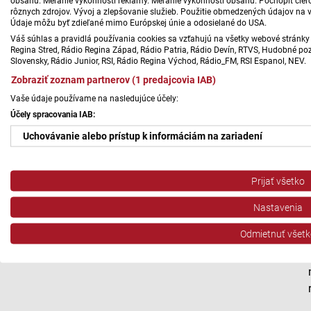
obsahu. Meranie výkonnosti reklamy. Meranie výkonnosti obsahu. Pochopiť cieľo
rôznych zdrojov. Vývoj a zlepšovanie služieb. Použitie obmedzených údajov na 
Údaje môžu byť zdieľané mimo Európskej únie a odosielané do USA.
Váš súhlas a pravidlá používania cookies sa vzťahujú na všetky webové stránky 
Regina Stred, Rádio Regina Západ, Rádio Patria, Rádio Devín, RTVS, Hudobné pozd
Slovensky, Rádio Junior, RSI, Rádio Regina Východ, Rádio_FM, RSI Espanol, NEV.
Zobraziť zoznam partnerov (1 predajcovia IAB)
Vaše údaje používame na nasledujúce účely:
Účely spracovania IAB:
Uchovávanie alebo prístup k informáciám na zariadení
Použiť obmedzené údaje na výber reklamy
Prijať všetko
Vytvoriť profily pre personalizovanú reklamu
Nastavenia
Použiť profily na výber personalizovanej reklamy
Odmietnuť všetk
Vytvoriť profily na prispôsobenie obsahu
Použiť profily na výber prispôsobeného obsahu
Meranie výkonnosti reklamy