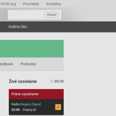
STVR.org
Pre médiá
Kontakty
Hľadať
Galéria SRo
acebook
Podcasty
Živé vysielanie
20:35
Práve vysielame
Rádio
Regina Západ
22:00
-
Dejiny.sk