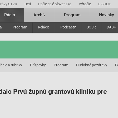
právy STVR
Deti
Pečie celé Slovensko
Výročie
E-SHOP
Rádio
Archív
Program
Novinky
ra
Program
Relácie
Podcasty
SOSR
DAB+
lácie a rubriky
Príspevky
Program
Hudobné pozdravy
F
dalo Prvú župnú grantovú kliniku pre