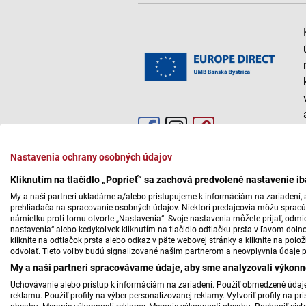
Nastavenia ochrany osobných údajov
Kliknutím na tlačidlo „Poprieť“ sa zachová predvolené nastavenie i
My a naši partneri ukladáme a/alebo pristupujeme k informáciám na zariadení, a
prehliadača na spracovanie osobných údajov. Niektorí predajcovia môžu sprac
námietku proti tomu otvorte „Nastavenia“. Svoje nastavenia môžete prijať, odmie
nastavenia“ alebo kedykoľvek kliknutím na tlačidlo odtlačku prsta v ľavom doln
kliknite na odtlačok prsta alebo odkaz v päte webovej stránky a kliknite na polo
odvolať. Tieto voľby budú signalizované našim partnerom a neovplyvnia údaje p
My a naši partneri spracovávame údaje, aby sme analyzovali výkonn
Uchovávanie alebo prístup k informáciám na zariadení. Použiť obmedzené údaje 
reklamu. Použiť profily na výber personalizovanej reklamy. Vytvoriť profily na 