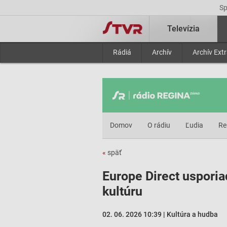
S
Televízia
Rádiá
Archív
Archív Ext
Domov
O rádiu
Ľudia
Re
«
späť
Europe Direct usporia
kultúru
02. 06. 2026 10:39 | Kultúra a hudba