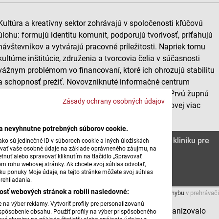
Kultúra a kreatívny sektor zohrávajú v spoločenosti kľúčovú
úlohu: formujú identitu komunít, podporujú tvorivosť, priťahujú
návštevníkov a vytvárajú pracovné príležitosti. Napriek tomu
kultúrne inštitúcie, združenia a tvorcovia čelia v súčasnosti
vážnym problémom vo financovaní, ktoré ich ohrozujú stabilitu
a schopnosť prežiť. Novovzniknuté informačné centrum
Trnavského kraja Europe Direct preto usporiadalo Prvú župnú
Zásady ochrany osobných údajov
grantovú kliniku pre kultúru, o ktorej Vlaste Cigánkovej viac
povedala Magdaléna Biščová.
ba nevyhnutne potrebných súborov cookie.
Europe Direct usporiadalo Prvú župnú grantovú kliniku pre
ko sú jedinečné ID v súboroch cookie a iných úložiskách
úvať vaše osobné údaje na základe oprávneného záujmu, na
kultúru I.
tnuť alebo spravovať kliknutím na tlačidlo „Spravovať
om rohu webovej stránky. Ak chcete svoj súhlas odvolať,
žku ponuky Moje údaje, na tejto stránke môžete svoj súhlas
rehliadania.
osť webových stránok a robili nasledovné:
Máte problém s prehrávaním?
Nahláste nám chybu
v prehrávači
na výber reklamy. Vytvoriť profily pre personalizovanú
Zámerom prvej Župnej grantovej kliniky, ktorú zorganizovalo
prispôsobenie obsahu. Použiť profily na výber prispôsobeného