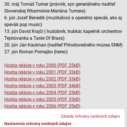
30. máj Tomáš Turner (právnik, syn generálneho riaditeľ
Slovenskej filharmónie Mariána Turnera)
6. jún Jozef Benedik (muzikálový a operetný spevák, ako aj
spevák pop music)
13. jún David Krajčí ( hudobník, trubkár, kapelník orchestrov
Tejstovanka a Taste Of Brass)
20. jún Ján Kautman (riaditeľ Prírodovedného múzea SNM)
27. jún Roman Pomajbo (herec)
Hostia relácie v roku 2000 (PDF, 25kB)
Hostia relácie v roku 2001 (PDF, 33kB)
Hostia relácie v roku 2002 (PDF, 33kB)
Hostia relácie v roku 2003 (PDF, 34kB)
Hostia relácie v roku 2004 (PDF, 33kB)
Hostia relácie v roku 2005 (PDF, 35kB)
Hostia relácie v roku 2006 (PDF, 35kB)
Hostia relácie v roku 2007 (PDF, 36kB)
Zásady ochrany osobných údajov
Hostia relácie v roku 2008 (PDF, 35kB)
Nastavenia ochrany osobných údajov
Hostia relácie v roku 2009 (PDF, 36kB)