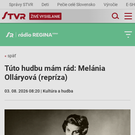
Správy STVR
Deti
Pečie celé Slovensko
Výročie
E-S
ŽIVÉ VYSIELANIE
«
späť
Túto hudbu mám rád: Melánia
Olláryová (repríza)
03. 08. 2026 08:20 | Kultúra a hudba