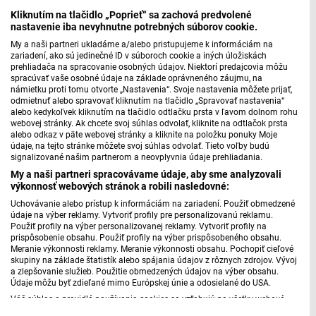
Kliknutím na tlačidlo „Poprieť“ sa zachová predvolené
Hostia relácie v roku 2010 (PDF, 34kB)
nastavenie iba nevyhnutne potrebných súborov cookie.
Hostia relácie v roku 2011 (PDF, 57kB)
My a naši partneri ukladáme a/alebo pristupujeme k informáciám na
Hostia relácie v roku 2012 (PDF, 18kB)
zariadení, ako sú jedinečné ID v súboroch cookie a iných úložiskách
Hostia relácie v roku 2013 (PDF, 24kB)
prehliadača na spracovanie osobných údajov. Niektorí predajcovia môžu
spracúvať vaše osobné údaje na základe oprávneného záujmu, na
Hostia relácie v roku 2014 (PDF, 102kB)
námietku proti tomu otvorte „Nastavenia“. Svoje nastavenia môžete prijať,
Hostia relácie v roku 2015 (PDF, 181kB)
odmietnuť alebo spravovať kliknutím na tlačidlo „Spravovať nastavenia“
alebo kedykoľvek kliknutím na tlačidlo odtlačku prsta v ľavom dolnom rohu
Hostia relácie v roku 2016 (PDF, 189kB)
webovej stránky. Ak chcete svoj súhlas odvolať, kliknite na odtlačok prsta
Hostia relácie v roku 2017 (PDF, 329kB)
alebo odkaz v päte webovej stránky a kliknite na položku ponuky Moje
údaje, na tejto stránke môžete svoj súhlas odvolať. Tieto voľby budú
Hostia relácie v roku 2018 (PDF, 186kB)
signalizované našim partnerom a neovplyvnia údaje prehliadania.
Hostia relácie v roku 2019 (PDF, 362kB)
My a naši partneri spracovávame údaje, aby sme analyzovali
Hostia relácie v roku 2020 (PDF, 361kB)
výkonnosť webových stránok a robili nasledovné:
Hostia relácie v roku 2021 (PDF, 362kB)
Uchovávanie alebo prístup k informáciám na zariadení. Použiť obmedzené
údaje na výber reklamy. Vytvoriť profily pre personalizovanú reklamu.
Hostia relácie v roku 2022 (PDF, 362kB)
Použiť profily na výber personalizovanej reklamy. Vytvoriť profily na
Hostia relácie v roku 2023 (PDF, 361kB)
prispôsobenie obsahu. Použiť profily na výber prispôsobeného obsahu.
Meranie výkonnosti reklamy. Meranie výkonnosti obsahu. Pochopiť cieľové
Hostia relácie v roku 2024 (PDF, 361kB)
skupiny na základe štatistík alebo spájania údajov z rôznych zdrojov. Vývoj
Hostia relácie v roku 2025 (PDF, 363kB)
a zlepšovanie služieb. Použitie obmedzených údajov na výber obsahu.
Údaje môžu byť zdieľané mimo Európskej únie a odosielané do USA.
Váš súhlas a pravidlá používania cookies sa vzťahujú na všetky webové
stránky „Rozhlasové weby“ vrátane: RSI Deutsch, Rádio Litera, Rádio Regina