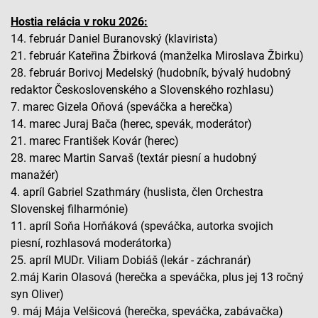
Hostia relácia v roku 2026:
14. február Daniel Buranovský (klavirista)
21. február Kateřina Žbirková (manželka Miroslava Žbirku)
28. február Borivoj Medelský (hudobník, bývalý hudobný
redaktor Československého a Slovenského rozhlasu)
7. marec Gizela Oňová (speváčka a herečka)
14. marec Juraj Bača (herec, spevák, moderátor)
21. marec František Kovár (herec)
28. marec Martin Sarvaš (textár piesní a hudobný
manažér)
4. apríl Gabriel Szathmáry (huslista, člen Orchestra
Slovenskej filharmónie)
11. apríl Soňa Horňáková (speváčka, autorka svojich
piesní, rozhlasová moderátorka)
25. apríl MUDr. Viliam Dobiáš (lekár - záchranár)
2.máj Karin Olasová (herečka a speváčka, plus jej 13 ročný
syn Oliver)
9. máj Mája Velšicová (herečka, speváčka, zabávačka)