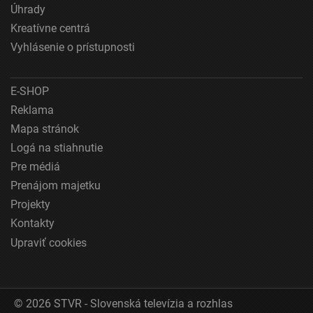
Úhrady
Pochopiť cieľové skupiny na základe štatistík
Kreatívne centrá
alebo spájania údajov z rôznych zdrojov
Vyhlásenie o prístupnosti
Vývoj a zlepšovanie služieb
E-SHOP
Použitie obmedzených údajov na výber obsahu
Reklama
Špeciálne funkcie IAB:
Mapa stránok
Používanie presných údajov o geografickej
Logá na stiahnutie
polohe
Pre médiá
Identifikácia zariadení na základe aktívne
Prenájom majetku
vyžiadaných informácií
Projekty
Účely spracovania, ktoré nie sú v kompetencii IAB:
Kontakty
Nevyhnutné
Upraviť cookies
Výkonostné
Funkčné
© 2026 STVR - Slovenská televízia a rozhlas