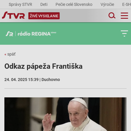
Správy STVR
Deti
Pečie celé Slovensko
Výročie
E-S
ŽIVÉ VYSIELANIE
«
späť
Odkaz pápeža Františka
24. 04. 2025 15:39 | Duchovno