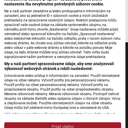
Máte problém s prehrávaním?
Nahláste nám chybu
v prehrávači.
nastavenie iba nevyhnutne potrebných súborov cookie.
My a naši partneri ukladáme a/alebo pristupujeme k informáciám na
zariadení, ako sú jedinečné ID v súboroch cookie a iných úložiskách
prehliadača na spracovanie osobných údajov. Niektorí predajcovia môžu
Autor: Štefan Chrappa
spracúvať vaše osobné údaje na základe oprávneného záujmu, na
námietku proti tomu otvorte „Nastavenia“. Svoje nastavenia môžete prijať,
odmietnuť alebo spravovať kliknutím na tlačidlo „Spravovať nastavenia“
alebo kedykoľvek kliknutím na tlačidlo odtlačku prsta v ľavom dolnom rohu
webovej stránky. Ak chcete svoj súhlas odvolať, kliknite na odtlačok prsta
alebo odkaz v päte webovej stránky a kliknite na položku ponuky Moje
údaje, na tejto stránke môžete svoj súhlas odvolať. Tieto voľby budú
signalizované našim partnerom a neovplyvnia údaje prehliadania.
My a naši partneri spracovávame údaje, aby sme analyzovali
výkonnosť webových stránok a robili nasledovné:
Jednotka
Uchovávanie alebo prístup k informáciám na zariadení. Použiť obmedzené
Dvojka
údaje na výber reklamy. Vytvoriť profily pre personalizovanú reklamu.
24
Použiť profily na výber personalizovanej reklamy. Vytvoriť profily na
prispôsobenie obsahu. Použiť profily na výber prispôsobeného obsahu.
Šport
Meranie výkonnosti reklamy. Meranie výkonnosti obsahu. Pochopiť cieľové
skupiny na základe štatistík alebo spájania údajov z rôznych zdrojov. Vývoj
Správy STVR
a zlepšovanie služieb. Použitie obmedzených údajov na výber obsahu.
Podcasty
Údaje môžu byť zdieľané mimo Európskej únie a odosielané do USA.
Váš súhlas a pravidlá používania cookies sa vzťahujú na všetky webové
Mobilné aplikácie
stránky „Rozhlasové weby“ vrátane: RSI Deutsch, Rádio Litera, Rádio Regina
Stred, Rádio Regina Západ, Rádio Patria, Rádio Devín, RTVS, Hudobné
Prijať všetko
pozdravy, Rádio Slovensko, RSI Francais, RSI English, RSI Slovensky, Rádio