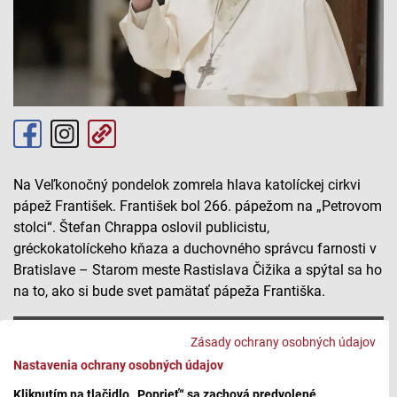
Na Veľkonočný pondelok zomrela hlava katolíckej cirkvi
pápež František. František bol 266. pápežom na „Petrovom
stolci“. Štefan Chrappa oslovil publicistu,
gréckokatolíckeho kňaza a duchovného správcu farnosti v
Bratislave – Starom meste Rastislava Čižika a spýtal sa ho
na to, ako si bude svet pamätať pápeža Františka.
Odkaz pápeža Františka
Zásady ochrany osobných údajov
Nastavenia ochrany osobných údajov
Kliknutím na tlačidlo „Poprieť“ sa zachová predvolené